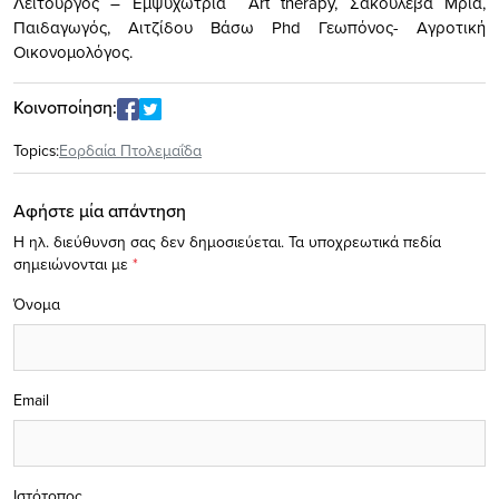
Λειτουργός – Εμψυχώτρια Art therapy, Σακουλέβα Μρία,
Παιδαγωγός, Αιτζίδου Βάσω Phd Γεωπόνος- Αγροτική
Οικονομολόγος.
Κοινοποίηση:
Topics:
Εορδαία Πτολεμαΐδα
Αφήστε μία απάντηση
Η ηλ. διεύθυνση σας δεν δημοσιεύεται.
Τα υποχρεωτικά πεδία
σημειώνονται με
*
Όνομα
Email
Ιστότοπος