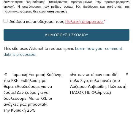
ξαναπατήστε "δημοσίευση", τσεκάροντας, προηγουμένως, την προαναφερόμενη
επιλογή.
Η συμπλήρωση των πεδίων όνομα, Ηλ. διεύθυνση και ιστότοπος, της
παραπάνω φόρμας,
δεν είναι υποχρεωτική.
Διάβασα και αποδέχομαι τους
Πολιτική απορρήτου
*
This site uses Akismet to reduce spam.
Learn how your comment
data is processed.
Τομεακή Επιτροπή Κοζάνης
«Εκ των υστέρων σπουδή:
του ΚΚΕ: Eκδήλωση, με
πολύ λίγο, πολύ αργά» (του
θέμα: «Δουλεύουμε για να
Λάζαρου Λαβασίδη, Πολιτευτή
ζούμε! Δεν ζούμε για να
ΠΑΣΟΚ ΠΕ Φλώρινας)
δουλεύουμε! Με το ΚΚΕ οι
ανάγκες μας μπροστά!»,
την Κυριακή 25/5