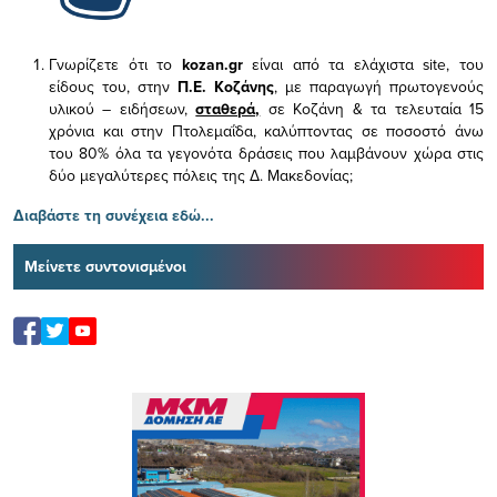
Γνωρίζετε ότι το
kozan.gr
είναι από τα ελάχιστα
site, του
είδους του,
στην
Π.Ε. Κοζάνης
, με παραγωγή πρωτογενούς
υλικού – ειδήσεων,
σταθερά,
σε Κοζάνη & τα τελευταία 15
χρόνια και στην Πτολεμαΐδα, καλύπτοντας σε ποσοστό άνω
του 80% όλα τα γεγονότα δράσεις που λαμβάνουν χώρα στις
δύο μεγαλύτερες πόλεις της Δ. Μακεδονίας;
Διαβάστε τη συνέχεια εδώ...
Μείνετε συντονισμένοι