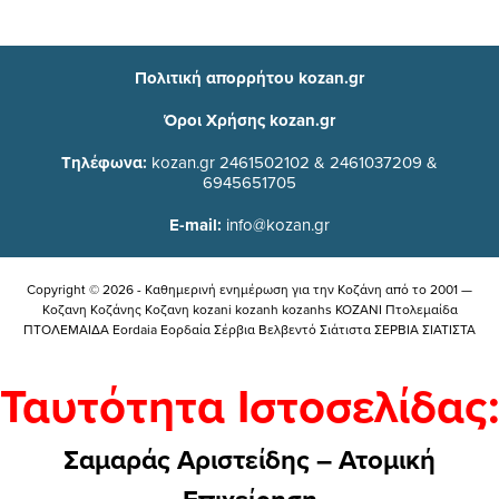
Πολιτική απορρήτου kozan.gr
Όροι Χρήσης kozan.gr
Τηλέφωνα:
kozan.gr 2461502102 & 2461037209 &
6945651705
E-mail:
info@kozan.gr
Copyright © 2026 - Καθημερινή ενημέρωση για την Kοζάνη από το 2001 —
Κοζανη Κοζάνης Κοζανη kozani kozanh kozanhs KOZANI Πτολεμαίδα
ΠΤΟΛΕΜΑΙΔΑ Eordaia Εορδαία Σέρβια Βελβεντό Σιάτιστα ΣΕΡΒΙΑ ΣΙΑΤΙΣΤΑ
Ταυτότητα Ιστοσελίδας:
Σαμαράς Αριστείδης – Ατομική