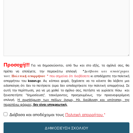
Προσοχή!!!
Για να δημοσιεύονται, από 'δω και στο εξής, τα σχόλιά σας, θα
πρέπει να επιλέγετε, την παρακάτω επιλογή
"
Διάβασα και αποδέχομαι
τους
Πολιτική απορρήτου
"
που σημαίνει ότι διαβάσατε
κι αποδέχεστε την πολιτική
απορρήτου του
kozan.gr.
Αν, κάποια φορά, ξεχάσετε να το κάνετε θα λάβετε μια
ειδοποίηση ότι δεν το πατήσατε (αρα δεν αποδεχτήκατε την πολιτική απορρήτου). Σε
αυτή την περίπτωση, για να μη χαθεί το σχόλιο σας, πατήστε να γυρίσετε πίσω και
ξαναπατήστε "δημοσίευση", τσεκάροντας, προηγουμένως, την προαναφερόμενη
επιλογή.
Η συμπλήρωση των πεδίων όνομα, Ηλ. διεύθυνση και ιστότοπος, της
παραπάνω φόρμας,
δεν είναι υποχρεωτική.
Διάβασα και αποδέχομαι τους
Πολιτική απορρήτου
*