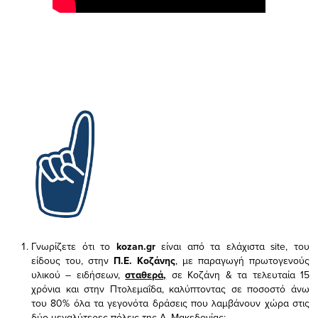
Γνωρίζετε ότι το
kozan.gr
είναι από τα ελάχιστα
site, του
είδους του,
στην
Π.Ε. Κοζάνης
, με παραγωγή πρωτογενούς
υλικού – ειδήσεων,
σταθερά,
σε Κοζάνη & τα τελευταία 15
χρόνια και στην Πτολεμαΐδα, καλύπτοντας σε ποσοστό άνω
του 80% όλα τα γεγονότα δράσεις που λαμβάνουν χώρα στις
δύο μεγαλύτερες πόλεις της Δ. Μακεδονίας;