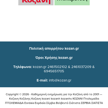
Πολιτική απορρήτου kozan.gr
Όροι Χρήσης kozan.gr
Τηλέφωνα:
kozan.gr 2461502102 & 2461037209 &
6945651705
E-mail:
info@kozan.gr
Copyright © 2026 - Καθημερινή ενημέρωση για την Kοζάνη από το 2001 —
Κοζανη Κοζάνης Κοζανη kozani kozanh kozanhs KOZANI Πτολεμαίδα
ΠΤΟΛΕΜΑΙΔΑ Eordaia Εορδαία Σέρβια Βελβεντό Σιάτιστα ΣΕΡΒΙΑ ΣΙΑΤΙΣΤΑ