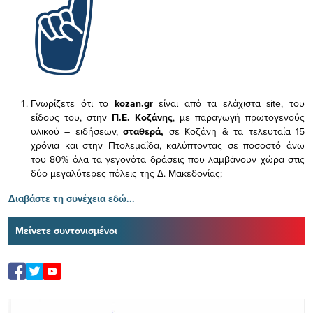
Γνωρίζετε ότι το
kozan.gr
είναι από τα ελάχιστα
site, του
είδους του,
στην
Π.Ε. Κοζάνης
, με παραγωγή πρωτογενούς
υλικού – ειδήσεων,
σταθερά,
σε Κοζάνη & τα τελευταία 15
χρόνια και στην Πτολεμαΐδα, καλύπτοντας σε ποσοστό άνω
του 80% όλα τα γεγονότα δράσεις που λαμβάνουν χώρα στις
δύο μεγαλύτερες πόλεις της Δ. Μακεδονίας;
Διαβάστε τη συνέχεια εδώ...
Μείνετε συντονισμένοι