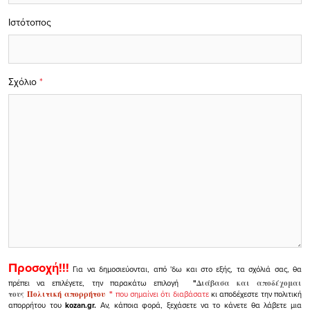
Ιστότοπος
Σχόλιο
*
Προσοχή!!!
Για να δημοσιεύονται, από 'δω και στο εξής, τα σχόλιά σας, θα
πρέπει να επιλέγετε, την παρακάτω επιλογή
"
Διάβασα και αποδέχομαι
τους
Πολιτική απορρήτου
"
που σημαίνει ότι διαβάσατε
κι αποδέχεστε την πολιτική
απορρήτου του
kozan.gr.
Αν, κάποια φορά, ξεχάσετε να το κάνετε θα λάβετε μια