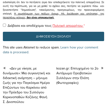
ειδοποίηση ότι δεν το πατήσατε (αρα δεν αποδεχτήκατε την πολιτική απορρήτου). Σε
αυτή την περίπτωση, για να μη χαθεί το σχόλιο σας, πατήστε να γυρίσετε πίσω και
ξαναπατήστε "δημοσίευση", τσεκάροντας, προηγουμένως, την προαναφερόμενη
επιλογή.
Η συμπλήρωση των πεδίων όνομα, Ηλ. διεύθυνση και ιστότοπος, της
παραπάνω φόρμας,
δεν είναι υποχρεωτική.
Διάβασα και αποδέχομαι τους
Πολιτική απορρήτου
*
This site uses Akismet to reduce spam.
Learn how your comment
data is processed.
«Δεν με νίκησε, με
kozan.gr: Επιτυχημένο το 2ο
δυνάμωσε»: Μια συγκινητική και
Αντάμωμα Ορειβατικών
διδακτική ανάρτηση – μήνυμα
Συλλόγων στην Ελάτη
ζωής για την Παγκόσμια Ημέρα
(Φωτογραφίες)
Επιζώντων του Καρκίνου από
την Πρόεδρο του Συλλόγου
Καρκινοπαθών Κοζάνης Φανή
Σ. Δινοπούλου