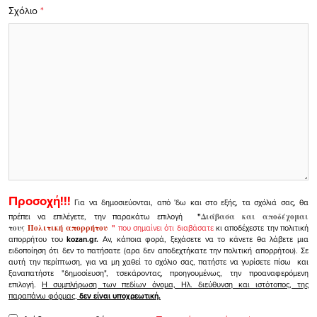
Σχόλιο
*
Προσοχή!!!
Για να δημοσιεύονται, από 'δω και στο εξής, τα σχόλιά σας, θα
πρέπει να επιλέγετε, την παρακάτω επιλογή
"
Διάβασα και αποδέχομαι
τους
Πολιτική απορρήτου
"
που σημαίνει ότι διαβάσατε
κι αποδέχεστε την πολιτική
απορρήτου του
kozan.gr.
Αν, κάποια φορά, ξεχάσετε να το κάνετε θα λάβετε μια
ειδοποίηση ότι δεν το πατήσατε (αρα δεν αποδεχτήκατε την πολιτική απορρήτου). Σε
αυτή την περίπτωση, για να μη χαθεί το σχόλιο σας, πατήστε να γυρίσετε πίσω και
ξαναπατήστε "δημοσίευση", τσεκάροντας, προηγουμένως, την προαναφερόμενη
επιλογή.
Η συμπλήρωση των πεδίων όνομα, Ηλ. διεύθυνση και ιστότοπος, της
παραπάνω φόρμας,
δεν είναι υποχρεωτική.