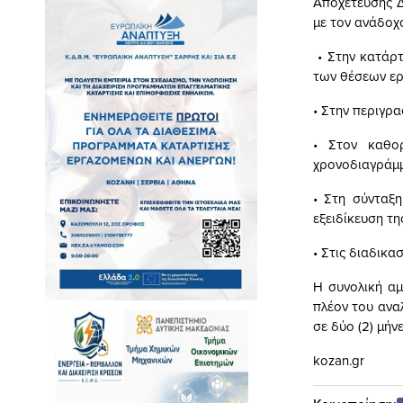
Αποχέτευσης Δ
με τον ανάδοχ
• Στην κατάρ
των θέσεων εργ
• Στην περιγρ
• Στον καθο
χρονοδιαγράμ
• Στη σύνταξ
εξειδίκευση τ
• Στις διαδικα
Η συνολική αμ
πλέον του ανα
σε δύο (2) μήνε
kozan.gr