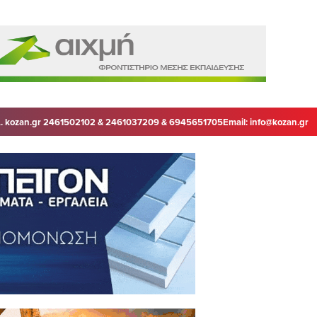
. kozan.gr 2461502102 & 2461037209 & 6945651705
Email:
info@kozan.gr