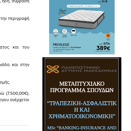
, ήδη, σύμβαση
την περιγραφή
ατος και του
νάδα και στην
ομής.
ώ (7.500,00€),
ργου ανέρχεται