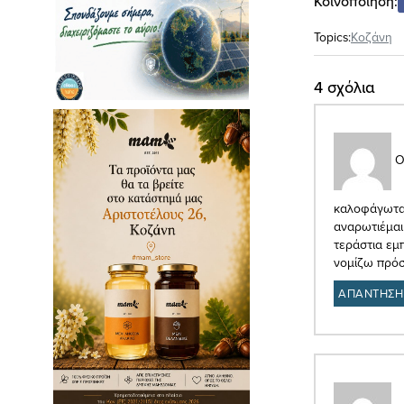
Κοινοποίηση:
Topics:
Κοζάνη
4 σχόλια
Ο
καλοφάγωτα 
αναρωτιέμαι
τεράστια εμπ
νομίζω πρόσ
ΑΠΑΝΤΗΣΗ