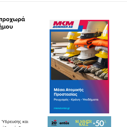
 προχωρά
Δήμου
η Ύδρευσης και