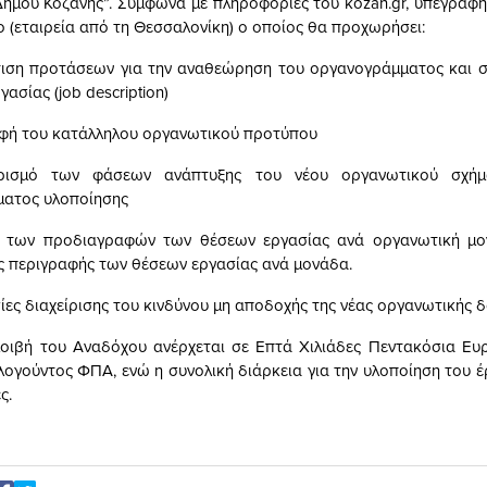
ήμου Κοζάνης”. Σύμφωνα με πληροφορίες του kozan.gr, υπεγράφη
ο (εταιρεία από τη Θεσσαλονίκη) ο οποίος θα προχωρήσει:
τιση προτάσεων για την αναθεώρηση του οργανογράμματος και σ
ασίας (job description)
αφή του κατάλληλου οργανωτικού προτύπου
ρισμό των φάσεων ανάπτυξης του νέου οργανωτικού σχήμ
ματος υλοποίησης
η των προδιαγραφών των θέσεων εργασίας ανά οργανωτική μο
ης περιγραφής των θέσεων εργασίας ανά μονάδα.
σίες διαχείρισης του κινδύνου μη αποδοχής της νέας οργανωτικής δ
οιβή του Αναδόχου ανέρχεται σε Επτά Χιλιάδες Πεντακόσια Ευρ
λογούντος ΦΠΑ, ενώ η συνολική διάρκεια για την υλοποίηση του έ
ς.