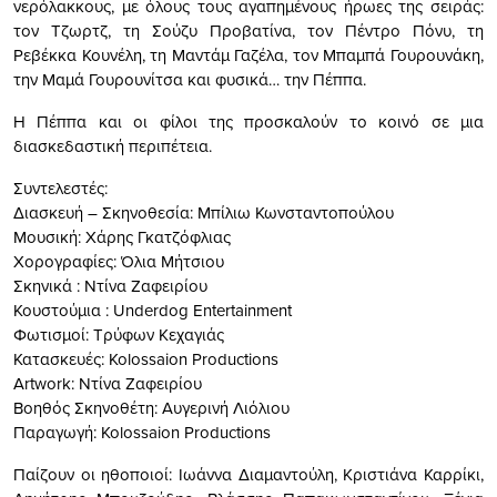
νερόλακκους, με όλους τους αγαπημένους ήρωες της σειράς:
τον Τζωρτζ, τη Σούζυ Προβατίνα, τον Πέντρο Πόνυ, τη
Ρεβέκκα Κουνέλη, τη Μαντάμ Γαζέλα, τον Μπαμπά Γουρουνάκη,
την Μαμά Γουρουνίτσα και φυσικά… την Πέππα.
Η Πέππα και οι φίλοι της προσκαλούν το κοινό σε μια
διασκεδαστική περιπέτεια.
Συντελεστές:
Διασκευή – Σκηνοθεσία: Μπίλιω Κωνσταντοπούλου
Μουσική: Χάρης Γκατζόφλιας
Χορογραφίες: Όλια Μήτσιου
Σκηνικά : Ντίνα Ζαφειρίου
Κουστούμια : Underdog Entertainment
Φωτισμοί: Τρύφων Κεχαγιάς
Κατασκευές: Kolossaion Productions
Artwork: Ντίνα Ζαφειρίου
Βοηθός Σκηνοθέτη: Αυγερινή Λιόλιου
Παραγωγή: Kolossaion Productions
Παίζουν οι ηθοποιοί: Ιωάννα Διαμαντούλη, Κριστιάνα Καρρίκι,