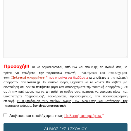
Προσοχή!!!
Για να δημοσιεύονται, από 'δω και στο εξής, τα σχόλιά σας, θα
πρέπει να επιλέγετε, την παρακάτω επιλογή
"
Διάβασα και αποδέχομαι
τους
Πολιτική απορρήτου
"
που σημαίνει ότι διαβάσατε
κι αποδέχεστε την πολιτική
απορρήτου του
kozan.gr.
Αν, κάποια φορά, ξεχάσετε να το κάνετε θα λάβετε μια
ειδοποίηση ότι δεν το πατήσατε (αρα δεν αποδεχτήκατε την πολιτική απορρήτου). Σε
αυτή την περίπτωση, για να μη χαθεί το σχόλιο σας, πατήστε να γυρίσετε πίσω και
ξαναπατήστε "δημοσίευση", τσεκάροντας, προηγουμένως, την προαναφερόμενη
επιλογή.
Η συμπλήρωση των πεδίων όνομα, Ηλ. διεύθυνση και ιστότοπος, της
παραπάνω φόρμας,
δεν είναι υποχρεωτική.
Διάβασα και αποδέχομαι τους
Πολιτική απορρήτου
*