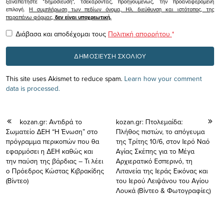
ξαναπατήστε "δημοσίευση", τσεκάροντας, προηγουμένως, την προαναφερόμενη
επιλογή.
Η συμπλήρωση των πεδίων όνομα, Ηλ. διεύθυνση και ιστότοπος, της
παραπάνω φόρμας,
δεν είναι υποχρεωτική.
Διάβασα και αποδέχομαι τους
Πολιτική απορρήτου
*
This site uses Akismet to reduce spam.
Learn how your comment
data is processed.
kozan.gr: Αντιδρά το
kozan.gr: Πτολεμαίδα:
Σωματείο ΔΕΗ “Η Ένωση” στο
Πλήθος πιστών, το απόγευμα
πρόγραμμα περικοπών που θα
της Τρίτης 10/6, στον Ιερό Ναό
εφαρμόσει η ΔΕΗ καθώς και
Αγίας Σκέπης για το Μέγα
την παύση της βάρδιας – Τι λέει
Αρχιερατικό Εσπερινό, τη
ο Πρόεδρος Κώστας Κιβρακίδης
Λιτανεία της Ιεράς Εικόνας και
(Βίντεο)
του Ιερού Λειψάνου του Αγίου
Λουκά (Βίντεο & Φωτογραφίες)