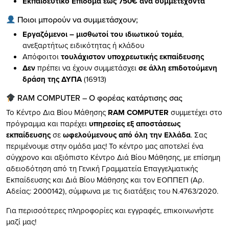
Εκπαιδευτικό Επίδομα έως 750€ ανά συμμετέχοντα
Ποιοι μπορούν να συμμετάσχουν;
Εργαζόμενοι – μισθωτοί του ιδιωτικού τομέα
,
ανεξαρτήτως ειδικότητας ή κλάδου
Απόφοιτοι
τουλάχιστον υποχρεωτικής εκπαίδευσης
Δεν
πρέπει να έχουν συμμετάσχει
σε άλλη επιδοτούμενη
δράση της ΔΥΠΑ
(16913)
RAM COMPUTER – Ο φορέας κατάρτισης σας
Το Κέντρο Δια Βίου Μάθησης
RAM COMPUTER
συμμετέχει στο
πρόγραμμα και παρέχει
υπηρεσίες εξ αποστάσεως
εκπαίδευσης
σε
ωφελούμενους από όλη την Ελλάδα
. Σας
περιμένουμε στην ομάδα μας! Το κέντρο μας αποτελεί ένα
σύγχρονο και αξιόπιστο Κέντρο Διά Βίου Μάθησης, με επίσημη
αδειοδότηση από τη Γενική Γραμματεία Επαγγελματικής
Εκπαίδευσης και Διά Βίου Μάθησης και τον ΕΟΠΠΕΠ (Αρ.
Αδείας: 2000142), σύμφωνα με τις διατάξεις του Ν.4763/2020.
Για περισσότερες πληροφορίες και εγγραφές, επικοινωνήστε
μαζί μας!