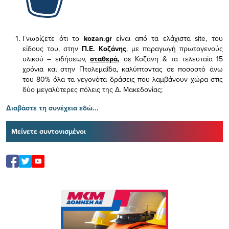
Γνωρίζετε ότι το
kozan.gr
είναι από τα ελάχιστα
site, του
είδους του,
στην
Π.Ε. Κοζάνης
, με παραγωγή πρωτογενούς
υλικού – ειδήσεων,
σταθερά,
σε Κοζάνη & τα τελευταία 15
χρόνια και στην Πτολεμαΐδα, καλύπτοντας σε ποσοστό άνω
του 80% όλα τα γεγονότα δράσεις που λαμβάνουν χώρα στις
δύο μεγαλύτερες πόλεις της Δ. Μακεδονίας;
Διαβάστε τη συνέχεια εδώ...
Μείνετε συντονισμένοι