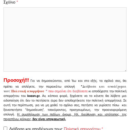
Σχόλιο
*
Προσοχή!!!
Για να δημοσιεύονται, από 'δω και στο εξής, τα σχόλιά σας, θα
πρέπει να επιλέγετε, την παρακάτω επιλογή
"
Διάβασα και αποδέχομαι
τους
Πολιτική απορρήτου
"
που σημαίνει ότι διαβάσατε
κι αποδέχεστε την πολιτική
απορρήτου του
kozan.gr.
Αν, κάποια φορά, ξεχάσετε να το κάνετε θα λάβετε μια
ειδοποίηση ότι δεν το πατήσατε (αρα δεν αποδεχτήκατε την πολιτική απορρήτου). Σε
αυτή την περίπτωση, για να μη χαθεί το σχόλιο σας, πατήστε να γυρίσετε πίσω και
ξαναπατήστε "δημοσίευση", τσεκάροντας, προηγουμένως, την προαναφερόμενη
επιλογή.
Η συμπλήρωση των πεδίων όνομα, Ηλ. διεύθυνση και ιστότοπος, της
παραπάνω φόρμας,
δεν είναι υποχρεωτική.
Διάβασα και αποδέχομαι τους
Πολιτική απορρήτου
*