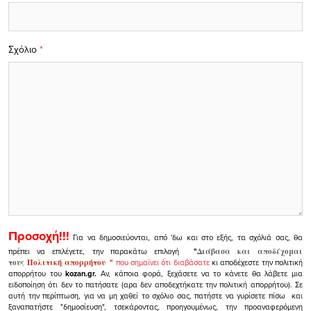
Σχόλιο
*
Προσοχή!!!
Για να δημοσιεύονται, από 'δω και στο εξής, τα σχόλιά σας, θα
πρέπει να επιλέγετε, την παρακάτω επιλογή
"
Διάβασα και αποδέχομαι
τους
Πολιτική απορρήτου
"
που σημαίνει ότι διαβάσατε
κι αποδέχεστε την πολιτική
απορρήτου του
kozan.gr.
Αν, κάποια φορά, ξεχάσετε να το κάνετε θα λάβετε μια
ειδοποίηση ότι δεν το πατήσατε (αρα δεν αποδεχτήκατε την πολιτική απορρήτου). Σε
αυτή την περίπτωση, για να μη χαθεί το σχόλιο σας, πατήστε να γυρίσετε πίσω και
ξαναπατήστε "δημοσίευση", τσεκάροντας, προηγουμένως, την προαναφερόμενη