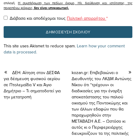
επιλογή.
Η συμπλήρωση των πεδίων όνομα, Ηλ. διεύθυνση και ιστότοπος, της
παραπάνω φόρμας,
δεν είναι υποχρεωτική.
Διάβασα και αποδέχομαι τους
Πολιτική απορρήτου
*
This site uses Akismet to reduce spam.
Learn how your comment
data is processed.
ΔΕΗ: Αίτηση στον ΔΕΣΦΑ
kozan.gr: Επιβεβαιώνει ο
για δέσμευση φυσικού αερίου
Διευθυντής του ΛΚΔΜ Αντώνης
σε Πτολεμαΐδα V και Άγιο
Νίκου ότι “τρέχουν» οι
Δημήτριο – Τι σηματοδοτεί για
διαδικασίες για την έναρξη
την μετατροπή
αποκατάστασης τoυ παλιού
οικισμού της Ποντοκώμης και
των άλλων εδαφών που θα
παραχωρηθούν στην
ΜΕΤΑΒΑΣΗ Α.Ε. – Ωστόσο κι
αυτός κι ο Περιφερειάρχης
διευκρινίζουν τα της πολιτικής