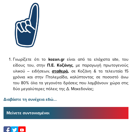
Γνωρίζετε ότι το
kozan.gr
είναι από τα ελάχιστα
site, του
είδους του,
στην
Π.Ε. Κοζάνης
, με παραγωγή πρωτογενούς
υλικού – ειδήσεων,
σταθερά,
σε Κοζάνη & τα τελευταία 15
χρόνια και στην Πτολεμαΐδα, καλύπτοντας σε ποσοστό άνω
του 80% όλα τα γεγονότα δράσεις που λαμβάνουν χώρα στις
δύο μεγαλύτερες πόλεις της Δ. Μακεδονίας;
Διαβάστε τη συνέχεια εδώ...
Μείνετε συντονισμένοι