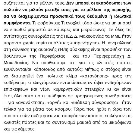
συζητείται για το μέλλον τους.
Δεν μπορεί οι εκπρόσωποι των
πολιτών να μιλούν μεταξύ τους για το μέλλον της περιοχής,
σα να διαχειρίζονται προσωπικά τους δεδομένα ή ιδιωτικά
συμφέροντα.
Τι φοβούνται; Τι ενοχλεί τόσο ώστε να μη μπορεί
να ειπωθεί μπροστά σε κάμερες και μικρόφωνα; Σε όλες τις
αντίστοιχες συνεδριάσεις της ΠΕΔ Δ. Μακεδονίας τα ΜΜΕ ήταν
παρόντα χωρίς καμία απολύτως «παρενέργεια». Η μόνη αλλαγή
στη σύνθεση της αυριανής (14/6) σύσκεψης είναι προσθήκη των
βουλευτών της Περιφέρειας και του Περιφερειάρχη Δ.
Μακεδονίας. Να υποθέσουμε ότι για τις κλειστές πόρτες
ευθύνονται/αι κάποιοι/ος από αυτούς; Μήπως ο στόχος είναι
να διατηρηθεί ένα πολιτικό κλίμα «κατανόησης» προς την
κυβέρνηση κι ελεγχόμενων εντυπώσεων, εν όψει ενδεχόμενων
επισκέψεων και νέων κυβερνητικών στελεχών. Κι αν είναι
έτσι, όλα αυτά που ειπώθηκαν σε προηγούμενες συνεδριάσεις
– για «αγανάκτηση», «οργή» και «διάθεση σύγκρουσης» ήταν
τελικά για τα μάτια του κόσμου; Τώρα που ήρθε η ώρα των
ουσιαστικών συζητήσεων κι αποφάσεων κάποιοι επιλέγουν τις
κλειστές πόρτες και το συντονισμό μακριά από τα μικρόφωνα
και τις κάμερες.