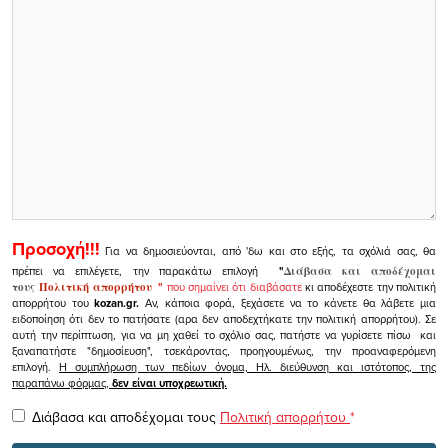
Προσοχή!!!
Για να δημοσιεύονται, από 'δω και στο εξής, τα σχόλιά σας, θα
πρέπει να επιλέγετε, την παρακάτω επιλογή
"
Διάβασα και αποδέχομαι
τους
Πολιτική απορρήτου
"
που σημαίνει ότι διαβάσατε
κι αποδέχεστε την πολιτική
απορρήτου του
kozan.gr.
Αν, κάποια φορά, ξεχάσετε να το κάνετε θα λάβετε μια
ειδοποίηση ότι δεν το πατήσατε (αρα δεν αποδεχτήκατε την πολιτική απορρήτου). Σε
αυτή την περίπτωση, για να μη χαθεί το σχόλιο σας, πατήστε να γυρίσετε πίσω και
ξαναπατήστε "δημοσίευση", τσεκάροντας, προηγουμένως, την προαναφερόμενη
επιλογή.
Η συμπλήρωση των πεδίων όνομα, Ηλ. διεύθυνση και ιστότοπος, της
παραπάνω φόρμας,
δεν είναι υποχρεωτική.
Διάβασα και αποδέχομαι τους
Πολιτική απορρήτου
*