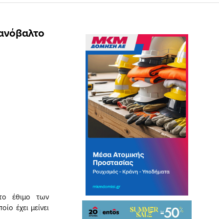
ρανόβαλτο
 το έθιμο των
ίο έχει μείνει