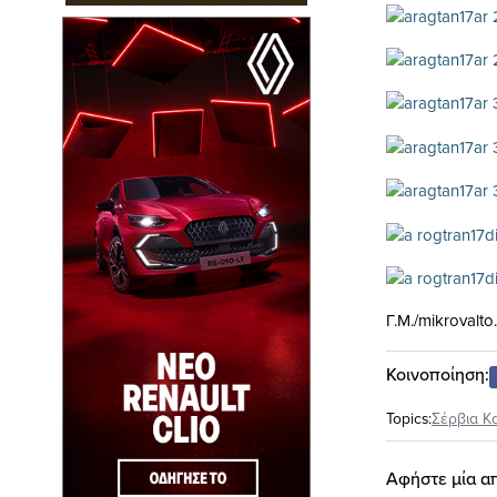
Γ.Μ./mikrovalto
Κοινοποίηση:
Topics:
Σέρβια Κ
Αφήστε μία α