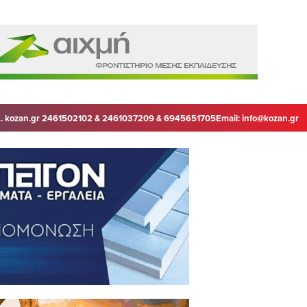
. kozan.gr 2461502102 & 2461037209 & 6945651705
Email:
info@kozan.gr