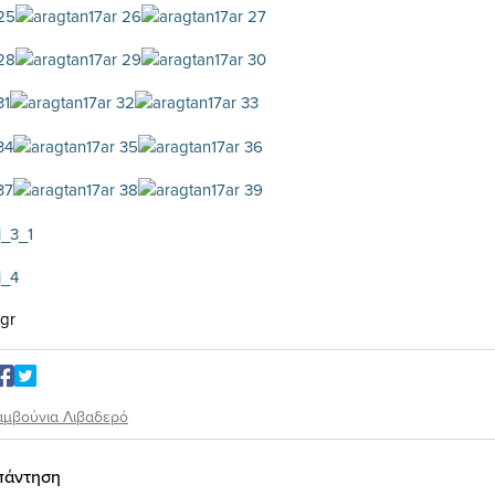
.gr
αμβούνια Λιβαδερό
πάντηση