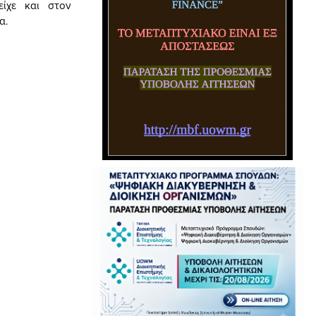
ίχε και στον
α.