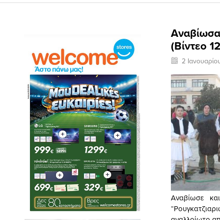
Αναβίωσαν
(Βίντεο 1
2 Ιανουαρίο
Αναβίωσε και
“Ρουγκατζιαρι
αναλλοίωτο απ