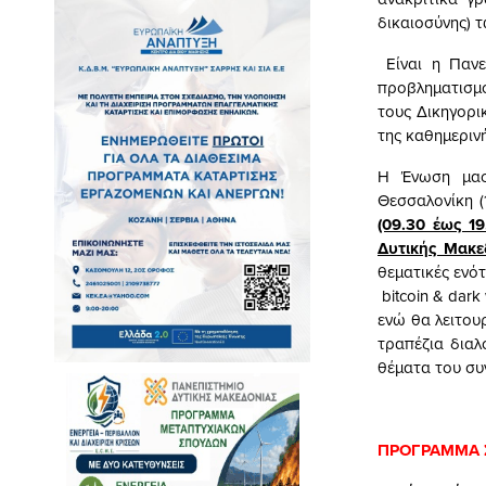
δικαιοσύνης) 
Είναι η Πανε
προβληματισμο
τους Δικηγορι
της καθημεριν
Η Ένωση μας 
Θεσσαλονίκη (1
(09.30 έως 19
Δυτικής Μακε
θεματικές ενότ
bitcoin & dark
ενώ θα λειτου
τραπέζια διαλ
θέματα του συ
ΠΡΟΓΡΑΜΜΑ 