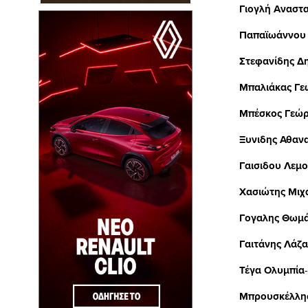
Γιογλή Αναστ
Παπαϊωάννου
Στεφανίδης Δ
Μπαλιάκας Γε
Μπέσκος Γεώρ
Ξυνιδης Αθαν
Γαισιδου Λεμο
Χασιώτης Μιχ
Γογαλης Θωμ
Γαιτάνης Λάζ
Τέγα Ολυμπία
Μπρουσκέλλη