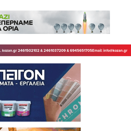
. kozan.gr 2461502102 & 2461037209 & 6945651705
Email:
info@kozan.gr