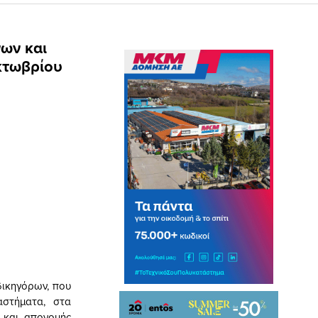
ων και
κτωβρίου
δικηγόρων, που
αστήματα, στα
 και απονομής