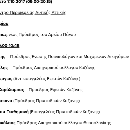
το 7.10.2017 (09.00-20.15)
ντρο Περιφέρειας Δυτικής Αττικής
ρίου
πας
, νέος Πρόεδρος του Αρείου Πάγου
9:00-10:45
λης
– Πρόεδρος Ένωσης Ποινικολόγων και Μαχόμενων Δικηγόρων
ίλης
– Πρόεδρος Δικηγορικού συλλόγου Κοζάνης
ώργιος
(Αντιεισαγγελέας Εφετών Κοζάνης)
Χαράλαμπος –
Πρόεδρος Εφετών Κοζάνης
σποινα
(Πρόεδρος Πρωτοδικών Κοζάνης)
δου Γεσθημανή
(Εισαγγελέας Πρωτοδικών Κοζάνης)
ικόλαος
Πρόεδρος Δικηγορικού συλλόγου Θεσσαλονίκης