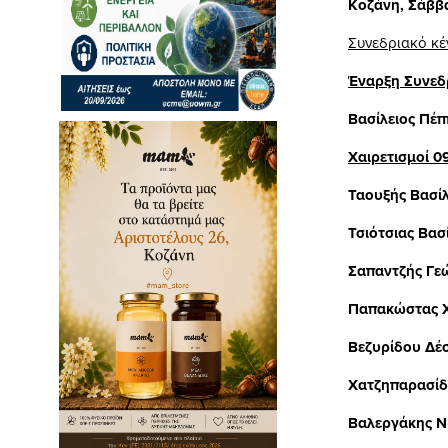
Κοζάνη, Σάββα
Συνεδριακό κέ
Έναρξη Συνεδ
Βασίλειος Πέπ
Χαιρετισμοί 0
Ταουξής Βασί
Τσιότσιας Βασ
Σαπαντζής Γε
Παπακώστας 
Βεζυρίδου Δέ
Χατζηπαρασί
Βαλεργάκης Ν