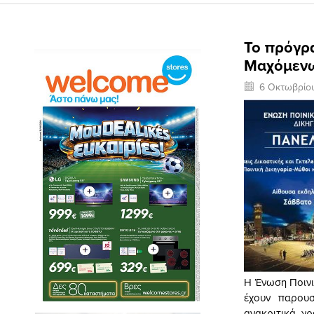
Το πρόγρ
Μαχόμενω
6 Οκτωβρίο
Η Ένωση Ποινι
έχουν παρουσ
ανακριτικά γ