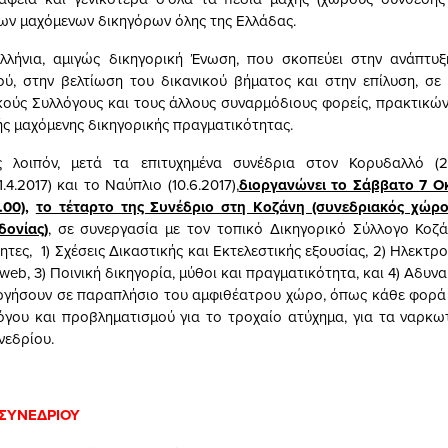
των μαχόμενων δικηγόρων όλης της Ελλάδας.
λλήνια, αμιγώς δικηγορική Ένωση, που σκοπεύει στην ανάπτυξ
ύ, στην βελτίωση του δικανικού βήματος και στην επίλυση, σε
κούς Συλλόγους και τους άλλους συναρμόδιους φορείς, πρακτικ
ής μαχόμενης δικηγορικής πραγματικότητας.
λοιπόν, μετά τα επιτυχημένα συνέδρια στον Κορυδαλλό (22.
.4.2017) και το Ναύπλιο (10.6.2017),
διοργανώνει το Σάββατο 7 Ο
.00),
το τέταρτο της Συνέδριο στη Κοζάνη (συνεδριακός χώρο
δονίας)
, σε συνεργασία με τον τοπικό Δικηγορικό Σύλλογο Κοζά
ητες, 1) Σχέσεις Δικαστικής και Εκτελεστικής εξουσίας, 2) Ηλεκτρ
 web, 3) Ποινική δικηγορία, μύθοι και πραγματικότητα, και 4) Αδυν
ργήσουν σε παραπλήσιο του αμφιθέατρου χώρο, όπως κάθε φορά 
όγου και προβληματισμού για το τροχαίο ατύχημα, για τα ναρκωτ
νεδρίου.
ΣΥΝΕΔΡΙΟΥ