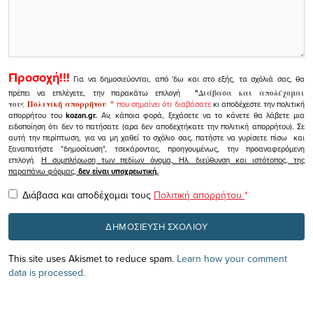
Προσοχή!!!
Για να δημοσιεύονται, από 'δω και στο εξής, τα σχόλιά σας, θα
πρέπει να επιλέγετε, την παρακάτω επιλογή
"
Διάβασα και αποδέχομαι
τους
Πολιτική απορρήτου
"
που σημαίνει ότι διαβάσατε
κι αποδέχεστε την πολιτική
απορρήτου του
kozan.gr.
Αν, κάποια φορά, ξεχάσετε να το κάνετε θα λάβετε μια
ειδοποίηση ότι δεν το πατήσατε (αρα δεν αποδεχτήκατε την πολιτική απορρήτου). Σε
αυτή την περίπτωση, για να μη χαθεί το σχόλιο σας, πατήστε να γυρίσετε πίσω και
ξαναπατήστε "δημοσίευση", τσεκάροντας, προηγουμένως, την προαναφερόμενη
επιλογή.
Η συμπλήρωση των πεδίων όνομα, Ηλ. διεύθυνση και ιστότοπος, της
παραπάνω φόρμας,
δεν είναι υποχρεωτική.
Διάβασα και αποδέχομαι τους
Πολιτική απορρήτου
*
This site uses Akismet to reduce spam.
Learn how your comment
data is processed.