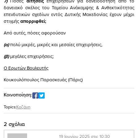
7)
Πόσες
αιτήσεις
επιχειρήσεων για δανειοδότηση από το
δανειακό σκέλος του Ταμείου Ανάκαμψης & Ανθεκτικότητας
επενδυτικών σχεδίων εντός Δυτικής Μακεδονίας έχουν μέχρι
στιγμής
απορριφθεί;
Από αυτές, πόσες αφορούσαν
(α)
πολύ μικρές, μικρές και μεσαίες επιχειρήσεις,
(β)
μεγάλες επιχειρήσεις;
Ο Ερωτών Βουλευτής
Κουκουλόπουλος Παρασκευάς (Πάρις)
Κοινοποίηση:
Topics:
Κοζάνη
2 σχόλια
19 Ιουνίου 2025 στις 10:30