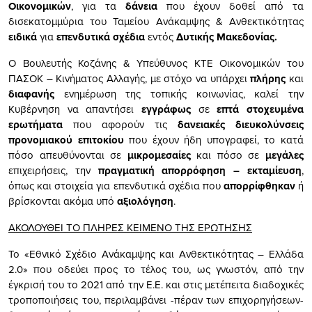
Οικονομικών
, για τα
δάνεια
που έχουν δοθεί από τα
δισεκατομμύρια του Ταμείου Ανάκαμψης & Ανθεκτικότητας
ειδικά
για
επενδυτικά σχέδια
εντός
Δυτικής Μακεδονίας.
Ο Βουλευτής Κοζάνης & Υπεύθυνος ΚΤΕ Οικονομικών του
ΠΑΣΟΚ – Κινήματος Αλλαγής, με στόχο να υπάρχει
πλήρης
και
διαφανής
ενημέρωση της τοπικής κοινωνίας, καλεί την
Κυβέρνηση να απαντήσει
εγγράφως
σε
επτά στοχευμένα
ερωτήματα
που αφορούν τις
δανειακές διευκολύνσεις
προνομιακού επιτοκίου
που έχουν ήδη υπογραφεί, το κατά
πόσο απευθύνονται σε
μικρομεσαίες
και πόσο σε
μεγάλες
επιχειρήσεις, την
πραγματική απορρόφηση – εκταμίευση
,
όπως και στοιχεία για επενδυτικά σχέδια που
απορρίφθηκαν
ή
βρίσκονται ακόμα υπό
αξιολόγηση
.
ΑΚΟΛΟΥΘΕΙ ΤΟ ΠΛΗΡΕΣ ΚΕΙΜΕΝΟ ΤΗΣ ΕΡΩΤΗΣΗΣ
Το «Εθνικό Σχέδιο Ανάκαμψης και Ανθεκτικότητας – Ελλάδα
2.0» που οδεύει προς το τέλος του, ως γνωστόν, από την
έγκρισή του το 2021 από την Ε.Ε. και στις μετέπειτα διαδοχικές
τροποποιήσεις του, περιλαμβάνει -πέραν των επιχορηγήσεων-