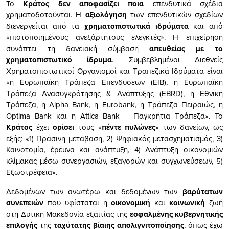
Το
Κράτος δεν αποφασίζει ποια
επενδυτικά σχέδια
χρηματοδοτούνται. Η
αξιολόγηση
των επενδυτικών σχεδίων
διενεργείται από τα
χρηματοπιστωτικά ιδρύματα
και από
«πιστοποιημένους ανεξάρτητους ελεγκτές». Η επιχείρηση
συνάπτει τη δανειακή σύμβαση
απευθείας με το
χρηματοπιστωτικό ίδρυμα
. Συμβεβλημένοι Διεθνείς
Χρηματοπιστωτικοί Οργανισμοί και Τραπεζικά Ιδρύματα είναι
«η Ευρωπαϊκή Τράπεζα Επενδύσεων (EIB), η Ευρωπαϊκή
Τράπεζα Ανασυγκρότησης & Ανάπτυξης (EBRD), η Εθνική
Τράπεζα, η Alpha Bank, η Eurobank, η Τράπεζα Πειραιώς, η
Optima Bank και η Attica Bank – Παγκρήτια Τράπεζα». Το
Κράτος
έχει
ορίσει
τους «
πέντε πυλώνες
» των δανείων, ως
εξής: «1) Πράσινη μετάβαση, 2) Ψηφιακός μετασχηματισμός, 3)
Καινοτομία, έρευνα και ανάπτυξη, 4) Ανάπτυξη οικονομιών
κλίμακας μέσω συνεργασιών, εξαγορών και συγχωνεύσεων, 5)
Εξωστρέφεια».
Δεδομένων των ανωτέρω και δεδομένων των
βαρύτατων
συνεπειών
που υφίσταται η
οικονομική
και
κοινωνική
ζωή
στη Δυτική Μακεδονία εξαιτίας της
εσφαλμένης κυβερνητικής
επιλογής
της
ταχύτατης βίαιης απολιγνιτοποίησης
, όπως έχω