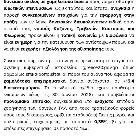
δανειακό σκέλος με χαμηλότοκα δάνεια
προς χρηματοδότηση
ιδιωτικών επενδύσεων
. Ως εκ τούτου, καθίσταται
αναγκαία
η
παροχή
συγκεκριμένων στοιχείων
για την
εφαρμογή στην
πράξη
των εν λόγω
δανειακών διευκολύνσεων
ειδικά
όσον
αφορά τους
νομούς Κοζάνης, Γρεβενών, Καστοριάς και
Φλώρινας
, προκειμένου η
τοπική κοινωνία
με
διαφάνεια
να
είναι
ενήμερη
για την κατεύθυνση των αντίστοιχων πόρων και
να είναι
ευχερής
η
αξιολόγηση της αξιοποίησής
τους.
Συνοπτικά, σύμφωνα με τα αναγραφόμενα αυτή τη στιγμή στη
σχετική κυβερνητική ιστοσελίδα (greece20.gov.gr) όπως
αρμοδίως επικαιροποιείται, οι πόροι του άξονα που αφορά τα
χαμηλότοκα επιχειρηματικά
δάνεια ανέρχονται σε «
15,4
δισεκατομμύρια
». Τα επενδυτικά σχέδια έχουν προθεσμία
εγκρίσεων «έως τις 30 Ιουνίου 2026» και προβλέπεται
προνομιακό επιτόκιο
, συγκεκριμένα «το
ελάχιστο
επιτόκιο
χορήγησης των δανείων ΤΑΑ από τους τραπεζικούς φορείς
προς τους δικαιούχους, ορίζεται σταθερό: α) Για τις μικρές και
πολύ μικρές επιχειρήσεις, σε ποσοστό
0,35%,
β) για τις
υπόλοιπες επιχειρήσεις, σε ποσοστό
1%».