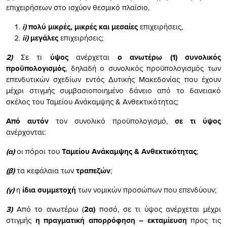
επιχειρήσεων στο ισχύον θεσμικό πλαίσιο,
i)
πολύ μικρές, μικρές και μεσαίες
επιχειρήσεις,
ii)
μεγάλες
επιχειρήσεις;
2)
Σε τι
ύψος
ανέρχεται
ο ανωτέρω (1) συνολικός
προϋπολογισμός
, δηλαδή ο συνολικός προϋπολογισμός των
επενδυτικών σχεδίων εντός Δυτικής Μακεδονίας που έχουν
μέχρι στιγμής συμβασιοποιημένο δάνειο από το δανειακό
σκέλος του Ταμείου Ανάκαμψης & Ανθεκτικότητας;
Από αυτόν
τον συνολικό προϋπολογισμό,
σε τι ύψος
ανέρχονται:
(α)
οι πόροι του
Ταμείου Ανάκαμψης & Ανθεκτικότητας
;
(β)
τα κεφάλαια των
τραπεζών
;
(γ)
η
ίδια συμμετοχή
των νομικών προσώπων που επενδύουν;
3)
Από το ανωτέρω (
2α)
ποσό, σε τι ύψος ανέρχεται μέχρι
στιγμής
η πραγματική απορρόφηση – εκταμίευση
προς τις