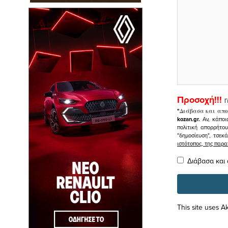
Προσοχή!!!
Γ
"
Διάβασα και απο
kozan.gr.
Αν, κάποι
πολιτική απορρήτο
"δημοσίευση", τσεκ
ιστότοπος, της πα
Διάβασα και
This site uses 