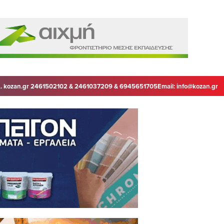
. kozan.gr 2461502102 & 2461037209 & 6945651705
Email:
info@kozan.gr