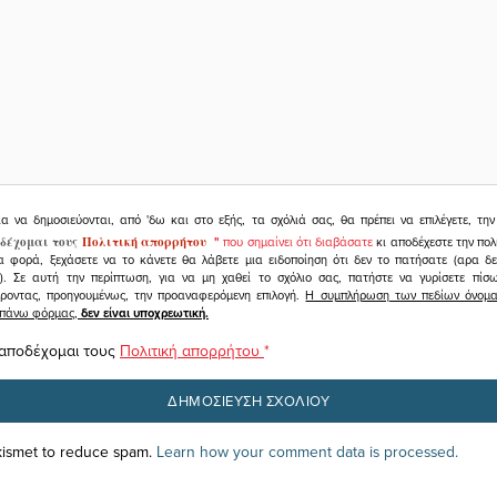
ια να δημοσιεύονται, από 'δω και στο εξής, τα σχόλιά σας, θα πρέπει να επιλέγετε, τ
δέχομαι τους
Πολιτική απορρήτου
"
που σημαίνει ότι διαβάσατε
κι αποδέχεστε την πολ
α φορά, ξεχάσετε να το κάνετε θα λάβετε μια ειδοποίηση ότι δεν το πατήσατε (αρα δ
υ). Σε αυτή την περίπτωση, για να μη χαθεί το σχόλιο σας, πατήστε να γυρίσετε πί
άροντας, προηγουμένως, την προαναφερόμενη επιλογή.
Η συμπλήρωση των πεδίων όνομα,
ραπάνω φόρμας,
δεν είναι υποχρεωτική.
 αποδέχομαι τους
Πολιτική απορρήτου
*
Akismet to reduce spam.
Learn how your comment data is processed.