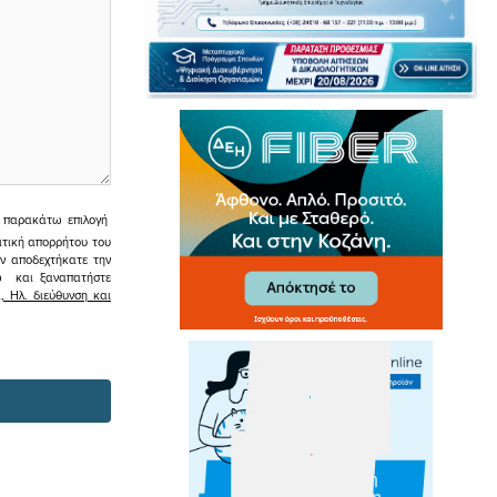
ην παρακάτω επιλογή
ιτική απορρήτου του
εν αποδεχτήκατε την
σω και ξαναπατήστε
 Ηλ. διεύθυνση και