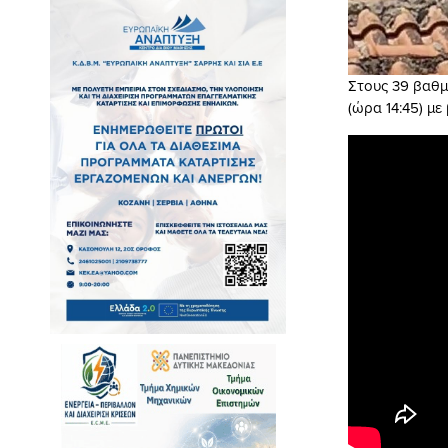
Στους 39 βαθμ
(ώρα 14:45) μ