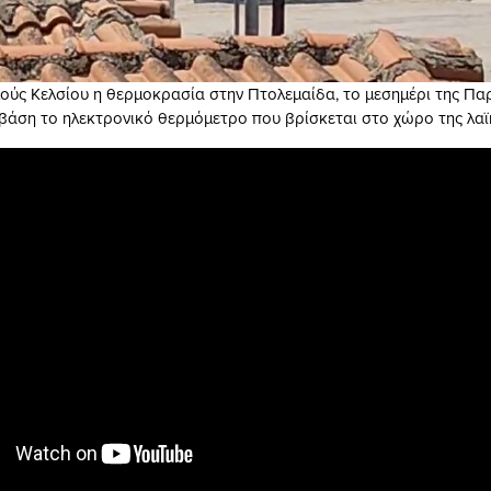
ούς Κελσίου η θερμοκρασία στην Πτολεμαίδα, το μεσημέρι της Πα
ε βάση το ηλεκτρονικό θερμόμετρο που βρίσκεται στο χώρο της λαϊ