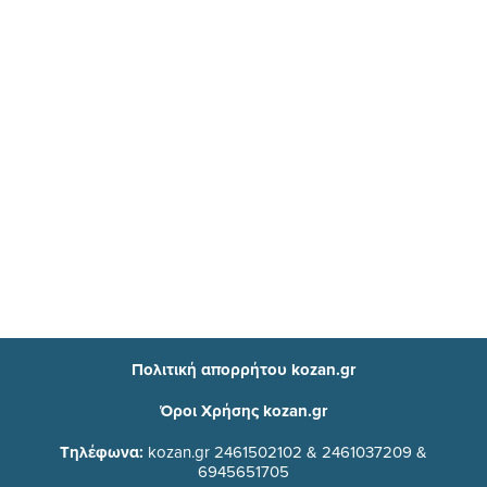
Πολιτική απορρήτου kozan.gr
Όροι Χρήσης kozan.gr
Τηλέφωνα:
kozan.gr 2461502102 & 2461037209 &
6945651705