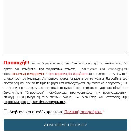
Προσοχή!!!
Για να δημοσιεύονται, από 'δω και στο εξής, τα σχόλιά σας, θα
πρέπει να επιλέγετε, την παρακάτω επιλογή
"
Διάβασα και αποδέχομαι
τους
Πολιτική απορρήτου
"
που σημαίνει ότι διαβάσατε
κι αποδέχεστε την πολιτική
απορρήτου του
kozan.gr.
Αν, κάποια φορά, ξεχάσετε να το κάνετε θα λάβετε μια
ειδοποίηση ότι δεν το πατήσατε (αρα δεν αποδεχτήκατε την πολιτική απορρήτου). Σε
αυτή την περίπτωση, για να μη χαθεί το σχόλιο σας, πατήστε να γυρίσετε πίσω και
ξαναπατήστε "δημοσίευση", τσεκάροντας, προηγουμένως, την προαναφερόμενη
επιλογή.
Η συμπλήρωση των πεδίων όνομα, Ηλ. διεύθυνση και ιστότοπος, της
παραπάνω φόρμας,
δεν είναι υποχρεωτική.
Διάβασα και αποδέχομαι τους
Πολιτική απορρήτου
*