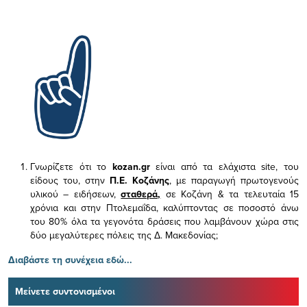
Γνωρίζετε ότι το
kozan.gr
είναι από τα ελάχιστα
site, του
είδους του,
στην
Π.Ε. Κοζάνης
, με παραγωγή πρωτογενούς
υλικού – ειδήσεων,
σταθερά,
σε Κοζάνη & τα τελευταία 15
χρόνια και στην Πτολεμαΐδα, καλύπτοντας σε ποσοστό άνω
του 80% όλα τα γεγονότα δράσεις που λαμβάνουν χώρα στις
δύο μεγαλύτερες πόλεις της Δ. Μακεδονίας;
Διαβάστε τη συνέχεια εδώ...
Μείνετε συντονισμένοι