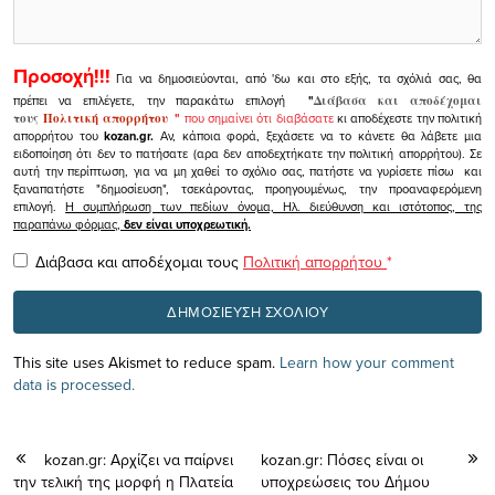
Προσοχή!!!
Για να δημοσιεύονται, από 'δω και στο εξής, τα σχόλιά σας, θα
πρέπει να επιλέγετε, την παρακάτω επιλογή
"
Διάβασα και αποδέχομαι
τους
Πολιτική απορρήτου
"
που σημαίνει ότι διαβάσατε
κι αποδέχεστε την πολιτική
απορρήτου του
kozan.gr.
Αν, κάποια φορά, ξεχάσετε να το κάνετε θα λάβετε μια
ειδοποίηση ότι δεν το πατήσατε (αρα δεν αποδεχτήκατε την πολιτική απορρήτου). Σε
αυτή την περίπτωση, για να μη χαθεί το σχόλιο σας, πατήστε να γυρίσετε πίσω και
ξαναπατήστε "δημοσίευση", τσεκάροντας, προηγουμένως, την προαναφερόμενη
επιλογή.
Η συμπλήρωση των πεδίων όνομα, Ηλ. διεύθυνση και ιστότοπος, της
παραπάνω φόρμας,
δεν είναι υποχρεωτική.
Διάβασα και αποδέχομαι τους
Πολιτική απορρήτου
*
This site uses Akismet to reduce spam.
Learn how your comment
data is processed.
kozan.gr: Αρχίζει να παίρνει
kozan.gr: Πόσες είναι οι
την τελική της μορφή η Πλατεία
υποχρεώσεις του Δήμου