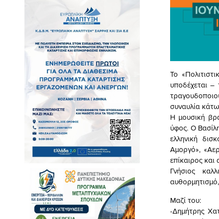
Το «Πολιτιστ
υποδέχεται – 
τραγουδοποιο
συναυλία κάτω
Η μουσική βρα
ύφος. Ο Βασίλ
ελληνική δισ
Αμοργό», «Αερ
επίκαιρος και 
Γνήσιος καλ
αυθορμητισμό,
Μαζί του:
-Δημήτρης Χα