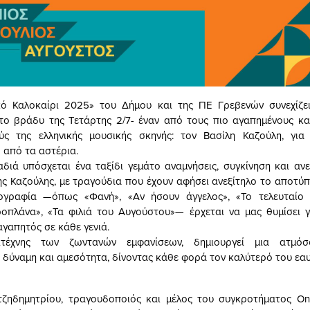
ικό Καλοκαίρι 2025» του Δήμου και της ΠΕ Γρεβενών συνεχίζει
το βράδυ της Τετάρτης 2/7- έναν από τους πιο αγαπημένους κα
ύς της ελληνικής μουσικής σκηνής: τον Βασίλη Καζούλη, για 
 από τα αστέρια.
διά υπόσχεται ένα ταξίδι γεμάτο αναμνήσεις, συγκίνηση και αν
ης Καζούλης, με τραγούδια που έχουν αφήσει ανεξίτηλο το αποτύ
κογραφία —όπως «Φανή», «Αν ήσουν άγγελος», «Το τελευταίο 
οπλάνα», «Τα φιλιά του Αυγούστου»— έρχεται να μας θυμίσει γ
αγαπητός σε κάθε γενιά.
λιτέχνης των ζωντανών εμφανίσεων, δημιουργεί μια ατμόσ
 δύναμη και αμεσότητα, δίνοντας κάθε φορά τον καλύτερό του εαυ
τζηδημητρίου, τραγουδοποιός και μέλος του συγκροτήματος On