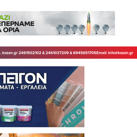
. kozan.gr 2461502102 & 2461037209 & 6945651705
Email:
info@kozan.gr