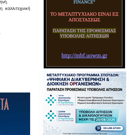
ηνή.
η καλλιτεχνική
»