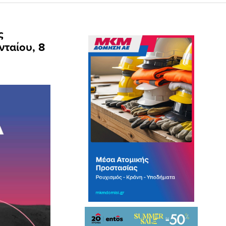
ς
νταίου, 8