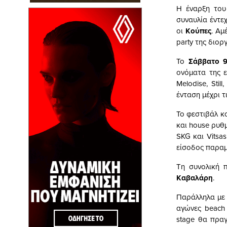
Η έναρξη του
συναυλία έντε
οι
Κούπες
. Αμ
party της διορ
Το
Σάββατο 
ονόματα της 
Melodise, Sti
ένταση μέχρι τ
Το φεστιβάλ 
και house ρυθ
SKG και Vitsa
είσοδος παραμ
Τη συνολική 
Καβαλάρη
.
Παράλληλα με 
αγώνες beach 
stage θα πραγ