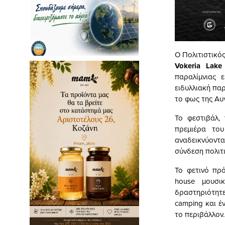
Ο Πολιτιστικό
Vokeria Lake
παραλίμνιας 
ειδυλλιακή πα
το φως της Αυ
Το φεστιβάλ, 
πρεμιέρα το
αναδεικνύοντα
σύνδεση πολιτ
Το φετινό πρ
house μουσικ
δραστηριότητε
camping και έ
το περιβάλλον.