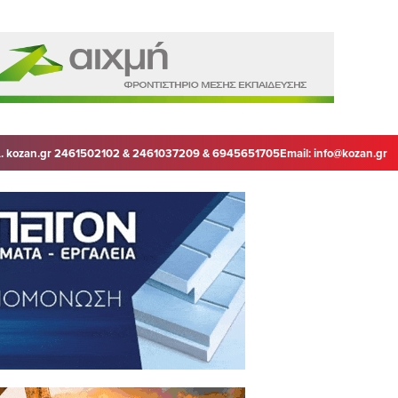
. kozan.gr 2461502102 & 2461037209 & 6945651705
Email:
info@kozan.gr