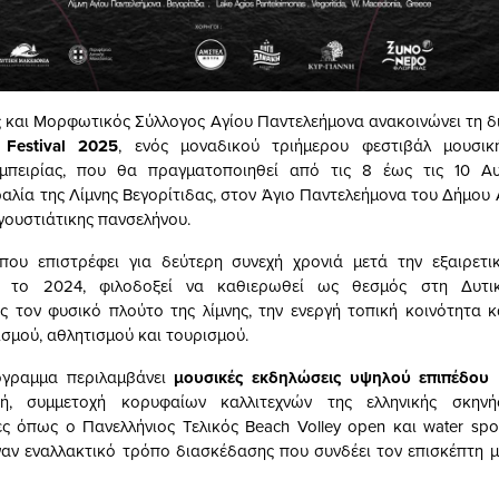
ς και Μορφωτικός Σύλλογος Αγίου Παντελεήμονα ανακοινώνει τη 
 Festival 2025
, ενός μοναδικού τριήμερου φεστιβάλ μουσικ
εμπειρίας, που θα πραγματοποιηθεί από τις 8 έως τις 10 Α
ραλία της Λίμνης Βεγορίτιδας, στον Άγιο Παντελεήμονα του Δήμου 
γουστιάτικης πανσελήνου.
που επιστρέφει για δεύτερη συνεχή χρονιά μετά την εξαιρετι
υ το 2024, φιλοδοξεί να καθιερωθεί ως θεσμός στη Δυτικ
ς τον φυσικό πλούτο της λίμνης, την ενεργή τοπική κοινότητα κ
ισμού, αθλητισμού και τουρισμού.
όγραμμα περιλαμβάνει
μουσικές εκδηλώσεις υψηλού επιπέδου
μ
ή, συμμετοχή κορυφαίων καλλιτεχνών της ελληνικής σκηνή
ς όπως ο Πανελλήνιος Τελικός Beach Volley open και water spor
ναν εναλλακτικό τρόπο διασκέδασης που συνδέει τον επισκέπτη μ