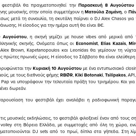
 φεστιβάλ θα πραγματοποιηθεί την
Παρασκευή 8 Αυγούστου
χνης μουσικής, στην οποία συμμετέχουν η
Ματούλα Ζαμάνη
, ο
Πάν
έσως μετά τη συναυλία, τη σκυτάλη παίρνει ο DJ Alex Chasos για 
γάνωσης. Η είσοδος για την ημέρα αυτή θα είναι 8€.
9 Αυγούστου
, η σκηνή γεμίζει με house vibes από μερικά από
ελληνικής σκηνής. Ονόματα όπως οι
Economist
,
Elias Kazais
,
Mir
ll, Alex Brown, Kapetanopoulos και Leonidas θα γεμίσουν τη νύχτ
ις πρώτες πρωινές ώρες. Η είσοδος το Σάββατο θα είναι ελεύθερη 
κορυφώνεται την
Κυριακή 10 Αυγούστου
με ένα εντυπωσιακό closin
μούς, με τους διεθνούς φήμης
RBØR
,
Kiki Botonaki
,
Tsilipakos
, API
s Pap να υπογράφουν την τελευταία πράξη του τριημέρου. Και για 
ένει δωρεάν.
παρουσίαση του φεστιβάλ έχει αναλάβει η ραδιοφωνική παρα
τις μουσικές εκδηλώσεις, το φεστιβάλ φιλοξενεί έναν από τους σ
volley στη Βόρεια Ελλάδα, με συμμετοχές από όλη τη χώρα, ε
ματοποιούνται DJ sets από το πρωί, δίπλα στα γήπεδα. Στη λίμ