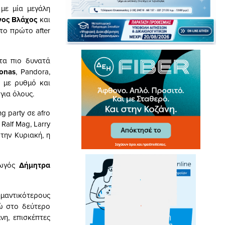
με μία μεγάλη
ος Βλάχος
και
το πρώτο after
 τα πιο δυνατά
onas
, Pandora,
α με ρυθμό και
για όλους.
g party σε afro
, Ralf Mag, Larry
την Κυριακή, η
γωγός
Δήμητρα
ημαντικότερους
νώ στο δεύτερο
νη, επισκέπτες