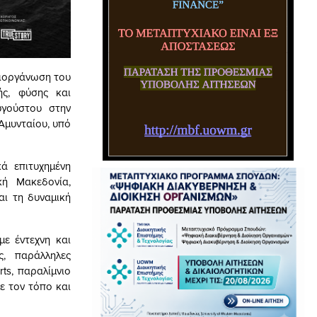
διοργάνωση του
ής, φύσης και
υγούστου στην
Αμυνταίου, υπό
κά επιτυχημένη
ή Μακεδονία,
αι τη δυναμική
ε έντεχνη και
ς, παράλληλες
ts, παραλίμνιο
ε τον τόπο και