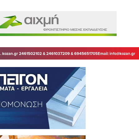
. kozan.gr 2461502102 & 2461037209 & 6945651705
Email:
info@kozan.gr