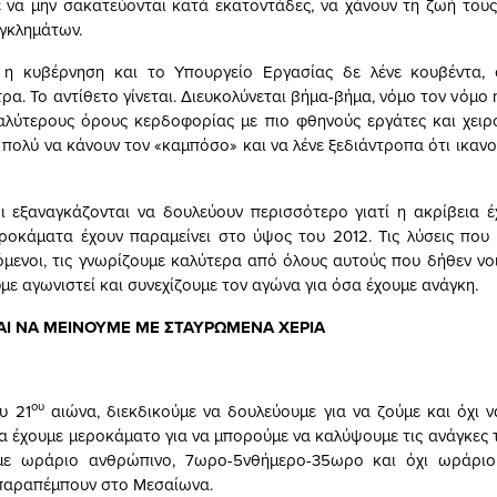
 να μην σακατεύονται κατά εκατοντάδες, να χάνουν τη ζωή τους
γκλημάτων.
 η κυβέρνηση και το Υπουργείο Εργασίας δε λένε κουβέντα, 
ρα. Το αντίθετο γίνεται. Διευκολύνεται βήμα-βήμα, νόμο τον νόμο
αλύτερους όρους κερδοφορίας με πιο φθηνούς εργάτες και χει
 πολύ να κάνουν τον «καμπόσο» και να λένε ξεδιάντροπα ότι ικαν
ι εξαναγκάζονται να δουλεύουν περισσότερο γιατί η ακρίβεια έ
ροκάματα έχουν παραμείνει στο ύψος του 2012. Τις λύσεις που
ζόμενοι, τις γνωρίζουμε καλύτερα από όλους αυτούς που δήθεν νοι
με αγωνιστεί και συνεχίζουμε τον αγώνα για όσα έχουμε ανάγκη.
ΑΙ ΝΑ ΜΕΙΝΟΥΜΕ ΜΕ ΣΤΑΥΡΩΜΕΝΑ ΧΕΡΙΑ
ου
υ 21
αιώνα, διεκδικούμε να δουλεύουμε για να ζούμε και όχι ν
α έχουμε μεροκάματο για να μπορούμε να καλύψουμε τις ανάγκες τ
με ωράριο ανθρώπινο, 7ωρο-5νθήμερο-35ωρο και όχι ωράριο
παραπέμπουν στο Μεσαίωνα.