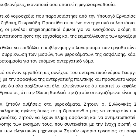
κυβερνήσεις, ικανοποιεί όσα απαιτεί η μεγαλοεργοδοσία.
ατικό νομοσχέδιο που παρουσιάστηκε από την Υπουργό Εργασίας, 
ζηδάκη, Γεωργιάδη. Προστίθεται σε ένα αντεργατικό οπλοστάσιο
ς, οι μεγάλοι επιχειρηματικοί όμιλοι για να ενισχύσουν ακόμη 
εντατικοποίησης της εργασίας και της εκμετάλλευσης των εργαζομ
 θέλει να επιβάλλει η κυβέρνηση για λογαριασμό των εργοδοτών ε
με συρρίκνωση των μισθών, των μεροκάματων, της ασφάλισης. Κάθ
οετοιμασία για τον επόμενο αντεργατικό νόμο.
ιά σε έναν εργοδότη ως συνέχεια του αντεργατικού νόμου Γεωργι
 με την σφραγίδα της αντεργατικής πολιτικής και προσανατολισμού
γία ότι όλα αρχίζουν και όλα τελειώνουν σε ότι απαιτεί το κεφά
ργασίας, ότι την 13ωρη δουλειά την ζητούν οι εργαζόμενοι είναι π
οι ζητούν αυξήσεις στα μεροκάματα. Ζητούν οι Συλλογικές 
σκληρούς αγώνες όπως και η Ομοσπονδία μας, να κηρυχτούν υπ
γοδότες. Ζητούν να έχουν πλήρη ασφάλιση και να αντιμετωπιστεί
λοπής των ενσήμων τους, που συντελείται με την ένοχη σιωπή κ
ι των ελεγκτικών μηχανισμών. Ζητούν ωράριο εργασίας και ασφ