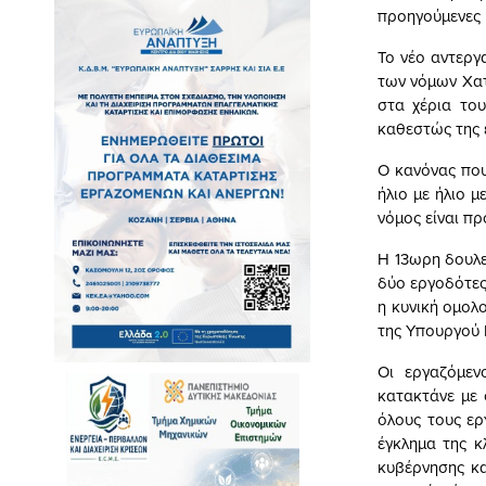
προηγούμενες 
Το νέο αντεργ
των νόμων Χατ
στα χέρια του
καθεστώς της 
Ο κανόνας που
ήλιο με ήλιο 
νόμος είναι πρ
Η 13ωρη δουλε
δύο εργοδότες)
η κυνική ομολο
της Υπουργού Ε
Οι εργαζόμεν
κατακτάνε με 
όλους τους ερ
έγκλημα της κ
κυβέρνησης κα