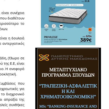
είναι συνέχεια
 που διαθέτουν
περισσότερο το
ένων.
ίναι η δουλειά
ε αντεργατικός
άδη, (13ωρο σε
 της Ε.Ε, είναι
λαιο. Η αναφορά
ροκλητική.
Συμβάσεις που
οχρεωτικές για
 το διαχρονικό
αι απραξία της
αλείς συνθήκες