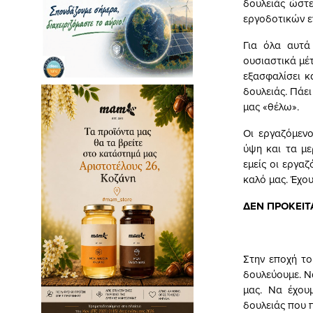
δουλειάς ώστε
εργοδοτικών ε
Για όλα αυτά
ουσιαστικά μέτ
εξασφαλίσει κ
δουλειάς. Πάει
μας «θέλω».
Οι εργαζόμενο
ύψη και τα με
εμείς οι εργα
καλό μας. Έχου
ΔΕΝ ΠΡΟΚΕΙΤ
Στην εποχή το
δουλεύουμε. Ν
μας. Να έχου
δουλειάς που 