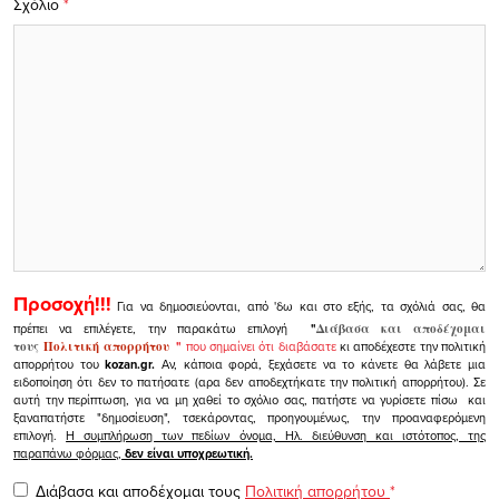
Σχόλιο
*
Προσοχή!!!
Για να δημοσιεύονται, από 'δω και στο εξής, τα σχόλιά σας, θα
πρέπει να επιλέγετε, την παρακάτω επιλογή
"
Διάβασα και αποδέχομαι
τους
Πολιτική απορρήτου
"
που σημαίνει ότι διαβάσατε
κι αποδέχεστε την πολιτική
απορρήτου του
kozan.gr.
Αν, κάποια φορά, ξεχάσετε να το κάνετε θα λάβετε μια
ειδοποίηση ότι δεν το πατήσατε (αρα δεν αποδεχτήκατε την πολιτική απορρήτου). Σε
αυτή την περίπτωση, για να μη χαθεί το σχόλιο σας, πατήστε να γυρίσετε πίσω και
ξαναπατήστε "δημοσίευση", τσεκάροντας, προηγουμένως, την προαναφερόμενη
επιλογή.
Η συμπλήρωση των πεδίων όνομα, Ηλ. διεύθυνση και ιστότοπος, της
παραπάνω φόρμας,
δεν είναι υποχρεωτική.
Διάβασα και αποδέχομαι τους
Πολιτική απορρήτου
*