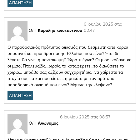
ΑΠΑΝΤΗΣΗ
6 Ιουλίου 2025 στις
02:47
Ο/Η
Καραλησ κωσταντινοσ
Ο παραδοσιακός πρότυπος οικισμός που δεσμευτηκατε κύριοι
υπουργοί και πρόεδροι πασησ Ελλάδος που είναι? Έτσι δε
λέγατε θα γινει η ποντοκωμη? Τώρα τι έγινε? Οι μισοί κοζανη και
οι μισοί Πτολεμαΐδα…ωραία τα καταφέρετε…το διαλύσετε το
χωριό… μπράβο σας αξίζουν συγχαρητήρια…να χαίρεστε τα
πτυχία σας…α και που είστε… η μακέτα με τον πρότυπο
παραδοσιακό οικισμό που είναι? Μήπως την κλέψανε?
ΑΠΑΝΤΗΣΗ
6 Ιουλίου 2025 στις 08:57
Ο/Η
Ανώνυμος