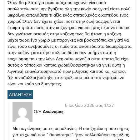
Όταν θα μιλάτε για οικισμούς,που έχουνε γίνει από
απαλλοτρίωσεις,μην βγάζετε όλη την κακία σας,γιατί είστε πολύ
μικροί,να καταλάβετε τι αξία ενός σπιτιού,ενός οικοπέδου,ενός
χωριού,Όταν δεν έχετε χτίσει ποτε στην ζωή σας,φαίνεται
έτοιμα τρώτε εσείς στην κοζανη,και για πες μας εξυπνε εσυ,αν
δεν γινότανε σεισμός στην κοζανη,πως θα ήτανε η κοζανη
μέχρι τωρα;ένα χωριό με παραγκες και βοσκοτόπια,και γιατί να
είναι τόσο ανεβασμένες οι τιμές στα οικόπεδα,στα διαμερίσματα
στην κοζανη και στην πτολεμαιδα;αν δεν υπήρχε αυτή η
επιχείρηση,που την λένε Δεη,ούτε μαγαζιά ούτε τίποτα,θα είχε
αυτός ο τόπος,και κάποια χωριά,θυσιάστηκαν να γίνει αυτή η
λιγνιτική επανάσταση,γιαυτό πριν μιλήσεις και εσύ και κάποιοι
“εξυπνοι”αλλοι βούτηξε το κεφάλι σου μέσα στο νερό,και να
είναι και κρύο να ξυπνήσεις.
ΑΠΑΝΤΗΣΗ
5 Ιουλίου 2025 στις 17:27
Ο/Η
Ανώνυμος
Με συγκίνησες με τις αερολογίες. Η αποζημίωση που πήρες
για το χωριό που ” θυσιάστηκε” ήταν πολλαπλάσια της αξίας.