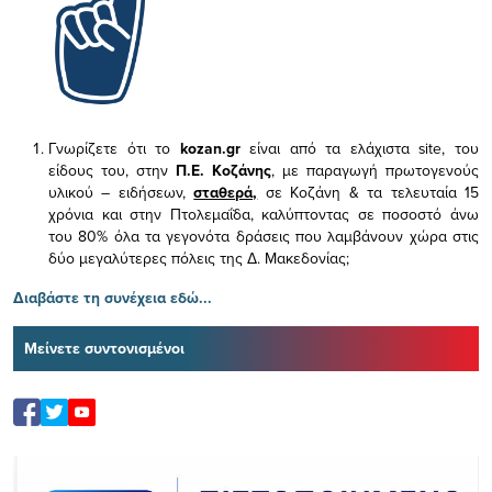
Γνωρίζετε ότι το
kozan.gr
είναι από τα ελάχιστα
site, του
είδους του,
στην
Π.Ε. Κοζάνης
, με παραγωγή πρωτογενούς
υλικού – ειδήσεων,
σταθερά,
σε Κοζάνη & τα τελευταία 15
χρόνια και στην Πτολεμαΐδα, καλύπτοντας σε ποσοστό άνω
του 80% όλα τα γεγονότα δράσεις που λαμβάνουν χώρα στις
δύο μεγαλύτερες πόλεις της Δ. Μακεδονίας;
Διαβάστε τη συνέχεια εδώ...
Μείνετε συντονισμένοι