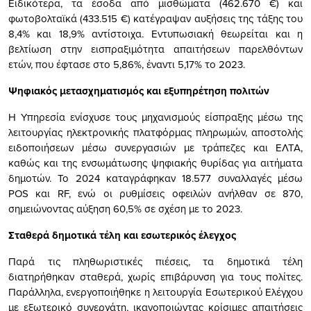
Ειδικότερα, τα έσοδα από μισθώματα (462.670 €) και
φωτοβολταϊκά (433.515 €) κατέγραψαν αυξήσεις της τάξης του
8,4% και 18,9% αντίστοιχα. Εντυπωσιακή θεωρείται και η
βελτίωση στην εισπραξιμότητα απαιτήσεων παρελθόντων
ετών, που έφτασε στο 5,86%, έναντι 5,17% το 2023.
Ψηφιακός μετασχηματισμός και εξυπηρέτηση πολιτών
Η Υπηρεσία ενίσχυσε τους μηχανισμούς είσπραξης μέσω της
λειτουργίας ηλεκτρονικής πλατφόρμας πληρωμών, αποστολής
ειδοποιήσεων μέσω συνεργασιών με τράπεζες και ΕΛΤΑ,
καθώς και της ενσωμάτωσης ψηφιακής θυρίδας για αιτήματα
δημοτών. Το 2024 καταγράφηκαν 18.577 συναλλαγές μέσω
POS και RF, ενώ οι ρυθμίσεις οφειλών ανήλθαν σε 870,
σημειώνοντας αύξηση 60,5% σε σχέση με το 2023.
Σταθερά δημοτικά τέλη και εσωτερικός έλεγχος
Παρά τις πληθωριστικές πιέσεις, τα δημοτικά τέλη
διατηρήθηκαν σταθερά, χωρίς επιβάρυνση για τους πολίτες.
Παράλληλα, ενεργοποιήθηκε η λειτουργία Εσωτερικού Ελέγχου
με εξωτερικό συνεργάτη, ικανοποιώντας κρίσιμες απαιτήσεις