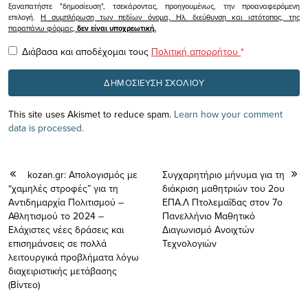
ξαναπατήστε "δημοσίευση", τσεκάροντας, προηγουμένως, την προαναφερόμενη
επιλογή.
Η συμπλήρωση των πεδίων όνομα, Ηλ. διεύθυνση και ιστότοπος, της
παραπάνω φόρμας,
δεν είναι υποχρεωτική.
Διάβασα και αποδέχομαι τους
Πολιτική απορρήτου
*
This site uses Akismet to reduce spam.
Learn how your comment
data is processed.
kozan.gr: Απολογισμός με
Συγχαρητήριο μήνυμα για τη
“χαμηλές στροφές” για τη
διάκριση μαθητριών του 2ου
Αντιδημαρχία Πολιτισμού –
ΕΠΑ.Λ Πτολεμαΐδας στον 7ο
Αθλητισμού το 2024 –
Πανελλήνιο Μαθητικό
Ελάχιστες νέες δράσεις και
Διαγωνισμό Ανοιχτών
επισημάνσεις σε πολλά
Τεχνολογιών
λειτουργικά προβλήματα λόγω
διαχειριστικής μετάβασης
(Bίντεο)