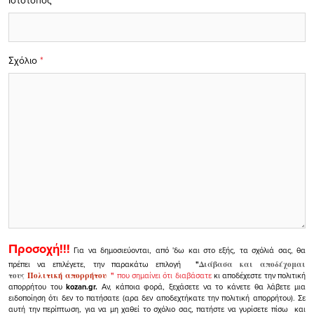
Σχόλιο
*
Προσοχή!!!
Για να δημοσιεύονται, από 'δω και στο εξής, τα σχόλιά σας, θα
πρέπει να επιλέγετε, την παρακάτω επιλογή
"
Διάβασα και αποδέχομαι
τους
Πολιτική απορρήτου
"
που σημαίνει ότι διαβάσατε
κι αποδέχεστε την πολιτική
απορρήτου του
kozan.gr.
Αν, κάποια φορά, ξεχάσετε να το κάνετε θα λάβετε μια
ειδοποίηση ότι δεν το πατήσατε (αρα δεν αποδεχτήκατε την πολιτική απορρήτου). Σε
αυτή την περίπτωση, για να μη χαθεί το σχόλιο σας, πατήστε να γυρίσετε πίσω και