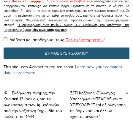
τους
Πολιτική απορρήτου
"
που σημαίνει ότι διαβάσατε
κι αποδέχεστε την πολιτική
απορρήτου του
kozan.gr.
Αν, κάποια φορά, ξεχάσετε να το κάνετε θα λάβετε μια
ειδοποίηση ότι δεν το πατήσατε (αρα δεν αποδεχτήκατε την πολιτική απορρήτου). Σε
αυτή την περίπτωση, για να μη χαθεί το σχόλιο σας, πατήστε να γυρίσετε πίσω και
ξαναπατήστε "δημοσίευση", τσεκάροντας, προηγουμένως, την προαναφερόμενη
επιλογή.
Η συμπλήρωση των πεδίων όνομα, Ηλ. διεύθυνση και ιστότοπος, της
παραπάνω φόρμας,
δεν είναι υποχρεωτική.
Διάβασα και αποδέχομαι τους
Πολιτική απορρήτου
*
This site uses Akismet to reduce spam.
Learn how your comment
data is processed.
Eκδήλωση Μνήμης, την
ΖΕΠ Κοζάνης -Σύλλογος
Κυριακή 13 Ιουλίου, για το
Υπαλλήλων ΥΠΕΧΩΔΕ και π.
ολοκαύτωμα των Αμυγδαλιών
ΥΠΕΧΩΔΕ: “Περί αξιολόγησης,
από την ναζιστική θηριωδία του
πειθαρχικού και άλλων
Ιουλίου του 1944
«χαριτωμένων»”