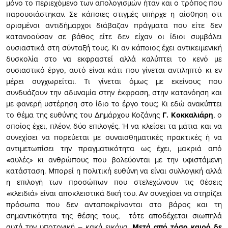
μόνο το περιεχόμενο των απολογισμών ήταν και ο τρόπος που
παρουσιάστηκαν. Σε κάποιες στιγμές υπήρχε η αίσθηση ότι
ορισμένοι αντιδήμαρχοι διάβαζαν πράγματα που είτε δεν
κατανοούσαν σε βάθος είτε δεν είχαν οι ίδιοι συμβάλει
ουσιαστικά στη σύνταξή τους. Κι αν κάποιος έχει αντικειμενική
δυσκολία στο να εκφραστεί αλλά καλύπτει το κενό με
ουσιαστικό έργο, αυτό είναι κάτι που γίνεται αντιληπτό κι εν
μέρει συγχωρείται. Τι γίνεται όμως με εκείνους που
συνδυάζουν την αδυναμία στην έκφραση, στην κατανόηση και
με φανερή υστέρηση στο ίδιο το έργο τους; Κι εδώ ανακύπτει
το θέμα της ευθύνης του Δημάρχου Κοζάνης
Γ. Κοκκαλιάρη
, ο
οποίος έχει, πλέον, δύο επιλογές. Ή να κλείσει τα μάτια και να
συνεχίσει να πορεύεται με συναισθηματικές πρακτικές ή να
αντιμετωπίσει την πραγματικότητα ως έχει, μακριά από
«
αυλές» κι ανθρώπους που βολεύονται με την υφιστάμενη
κατάσταση. Μπορεί η πολιτική ευθύνη να είναι συλλογική αλλά
η επιλογή των προσώπων που στελεχώνουν τις θέσεις
«
κλειδιά» είναι αποκλειστικά δική του. Αν συνεχίσει να στηρίζει
πρόσωπα που δεν ανταποκρίνονται στο βάρος και τη
σημαντικότητα της θέσης τους, τότε αποδέχεται σιωπηλά
αυτή την υποτονική – κακή εικόνα.
Μετά από τόσο καιρό δε