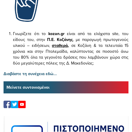
Γνωρίζετε ότι το
kozan.gr
είναι από τα ελάχιστα
site, του
είδους του,
στην
Π.Ε. Κοζάνης
, με παραγωγή πρωτογενούς
υλικού – ειδήσεων,
σταθερά,
σε Κοζάνη & τα τελευταία 15
χρόνια και στην Πτολεμαΐδα, καλύπτοντας σε ποσοστό άνω
του 80% όλα τα γεγονότα δράσεις που λαμβάνουν χώρα στις
δύο μεγαλύτερες πόλεις της Δ. Μακεδονίας;
Διαβάστε τη συνέχεια εδώ...
Μείνετε συντονισμένοι