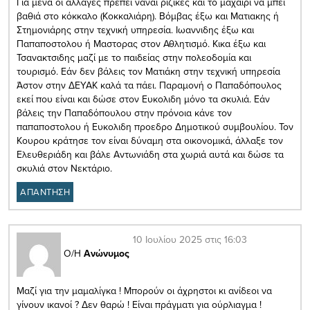
Για μένα οι αλλαγές πρεπει ναναι ριζικές και το μαχαίρι να μπει
βαθιά στο κόκκαλο (Κοκκαλιάρη). Βόμβας έξω και Ματιακης ή
Στημονιάρης στην τεχνική υπηρεσία. Ιωαννιδης έξω και
Παπαποστολου ή Μαστορας στον Αθλητισμό. Κικα έξω και
Τσανακτσιδης μαζί με το παιδείας στην πολεοδομία και
τουρισμό. Εάν δεν βάλεις τον Ματιάκη στην τεχνική υπηρεσία
Άστον στην ΔΕΥΑΚ καλά τα πάει. Παραμονή ο Παπαδόπουλος
εκεί που είναι και δώσε στον Ευκολιδη μόνο τα σκυλιά. Εάν
βάλεις την Παπαδόπουλου στην πρόνοια κάνε τον
παπαποστολου ή Ευκολιδη προεδρο Δημοτικού συμβουλίου. Τον
Κουρου κράτησε τον είναι δύναμη στα οικονομικά, άλλαξε τον
Ελευθεριάδη και βάλε Αντωνιάδη στα χωριά αυτά και δώσε τα
σκυλιά στον Νεκτάριο.
ΑΠΑΝΤΗΣΗ
10 Ιουλίου 2025 στις 16:03
Ο/Η
Ανώνυμος
Μαζί για την μαμαλίγκα ! Μπορούν οι άχρηστοι κι ανίδεοι να
γίνουν ικανοί ? Δεν θαρώ ! Είναι πράγματι για ούρλιαγμα !