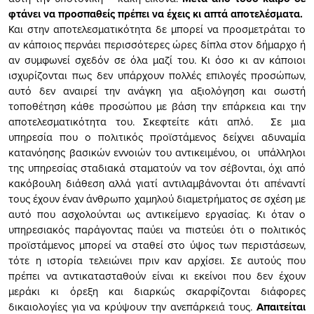
φτάνει να προσπαθείς πρέπει να έχεις κι απτά αποτελέσματα.
Και στην αποτελεσματικότητα δε μπορεί να προσμετράται το
αν κάποιος περνάει περισσότερες ώρες δίπλα στον δήμαρχο ή
αν συμφωνεί σχεδόν σε όλα μαζί του. Κι όσο κι αν κάποιοι
ισχυρίζονται πως δεν υπάρχουν πολλές επιλογές προσώπων,
αυτό δεν αναιρεί την ανάγκη για αξιολόγηση και σωστή
τοποθέτηση κάθε προσώπου με βάση την επάρκεια και την
αποτελεσματικότητα του. Σκεφτείτε κάτι απλό. Σε μια
υπηρεσία που ο πολιτικός προϊστάμενος δείχνει αδυναμία
κατανόησης βασικών εννοιών του αντικειμένου, οι υπάλληλοι
της υπηρεσίας σταδιακά σταματούν να τον σέβονται, όχι από
κακόβουλη διάθεση αλλά γιατί αντιλαμβάνονται ότι απέναντί
τους έχουν έναν άνθρωπο χαμηλού διαμετρήματος σε σχέση με
αυτό που ασχολούνται ως αντικείμενο εργασίας. Κι όταν ο
υπηρεσιακός παράγοντας παύει να πιστεύει ότι ο πολιτικός
προϊστάμενος μπορεί να σταθεί στο ύψος των περιστάσεων,
τότε η ιστορία τελειώνει πριν καν αρχίσει. Σε αυτούς που
πρέπει να αντικατασταθούν είναι κι εκείνοι που δεν έχουν
μεράκι κι όρεξη και διαρκώς σκαρφίζονται διάφορες
δικαιολογίες για να κρύψουν την ανεπάρκειά τους.
Απαιτείται