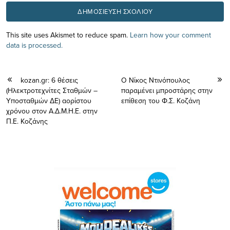
This site uses Akismet to reduce spam.
Learn how your comment
data is processed.
kozan.gr: 6 θέσεις
Ο Νίκος Ντινόπουλος
(Ηλεκτροτεχνίτες Σταθμών –
παραμένει μπροστάρης στην
Υποσταθμών ΔΕ) αορίστου
επίθεση του Φ.Σ. Κοζάνη
χρόνου στον Α.Δ.Μ.Η.Ε. στην
Π.Ε. Κοζάνης