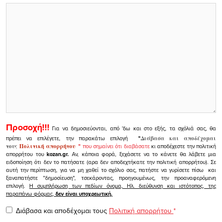
Προσοχή!!!
Για να δημοσιεύονται, από 'δω και στο εξής, τα σχόλιά σας, θα
πρέπει να επιλέγετε, την παρακάτω επιλογή
"
Διάβασα και αποδέχομαι
τους
Πολιτική απορρήτου
"
που σημαίνει ότι διαβάσατε
κι αποδέχεστε την πολιτική
απορρήτου του
kozan.gr.
Αν, κάποια φορά, ξεχάσετε να το κάνετε θα λάβετε μια
ειδοποίηση ότι δεν το πατήσατε (αρα δεν αποδεχτήκατε την πολιτική απορρήτου). Σε
αυτή την περίπτωση, για να μη χαθεί το σχόλιο σας, πατήστε να γυρίσετε πίσω και
ξαναπατήστε "δημοσίευση", τσεκάροντας, προηγουμένως, την προαναφερόμενη
επιλογή.
Η συμπλήρωση των πεδίων όνομα, Ηλ. διεύθυνση και ιστότοπος, της
παραπάνω φόρμας,
δεν είναι υποχρεωτική.
Διάβασα και αποδέχομαι τους
Πολιτική απορρήτου
*