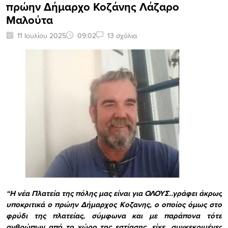
πρώην Δήμαρχο Κοζάνης Λάζαρο
Μαλούτα
11 Ιουλίου 2025
09:02
13 σχόλια
“Η νέα Πλατεία της πόλης μας είναι για ΟΛΟΥΣ..γράφει άκρως
υποκριτικά ο πρώην Δήμαρχος Κοζανης, ο οποίος όμως στο
φρύδι της πλατείας, σύμφωνα και με παράπονα τότε
ανθρώπων από το χώρο της εστίασης, είχε…συγκεκριμένες