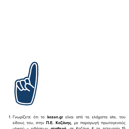
Γνωρίζετε ότι το
kozan.gr
είναι από τα ελάχιστα
site, του
είδους του,
στην
Π.Ε. Κοζάνης
, με παραγωγή πρωτογενούς
υλικού – ειδήσεων,
σταθερά,
σε Κοζάνη & τα τελευταία 15