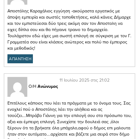
Αποστόλης Καραχάλιος εγγύηση -ακούραστα εργατικός με
άποψη εμπειρία και σωστές τοποθετήσεις, καλά κάνεις Δήμαρχε
και τον εμπιστεύεσαι δύο τρεις ακόμη σαν τον Αποστολη να
ειχες δίπλα σου και θα πήγαινε τραινο το δημαρχείο.
Τουλάχιστον εδώ είχες μια σωστή επιλογή σε σύγκριση με τον Γ.
Γραμματέα σου είναι κλάσεις ανώτερος και πολύ πιο έμπειρος
και μεθοδικός!
ΑΠΑΝΤΗΣΗ
11 Ιουλίου 2025 στις 21:02
Ο/Η
Ανώνυμος
Επιτέλους κάποιος που λέει τα πράγματα με το όνομα τους. Σας
ενοχλεί πού ο Αποστόλης λέει την αλήθεια και ας
τσούζει….Μπράβο Γιάννη για την επιλογή σου στο πρόσωπο του,
αξια και έμπειρη επιλογή. Συνεχίστε την δουλειά σας ,όλοι
ξέρουν ότι τα βρήκατε όλα μπάχαλο,αφού ο δήμος επι μαλουτα
ήταν στον αυτόματο….αρχίσατε και βάζετε μια σειρά στον δήμο