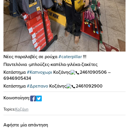
Νέες παραλαβές σε ρούχα
#caterpillar
!!!
Παντελόνια -μπλούζες-καπέλα-γιλέκα-ζακέτες
Κατάστημα
#Καπνοχωρι
Κοζάνης
2461090506 –
6946905434
Κατάστημα
#Δρεπανο
Κοζάνης
2461092900
Κοινοποίηση:
Topics:
Κοζάνη
Αφήστε μία απάντηση