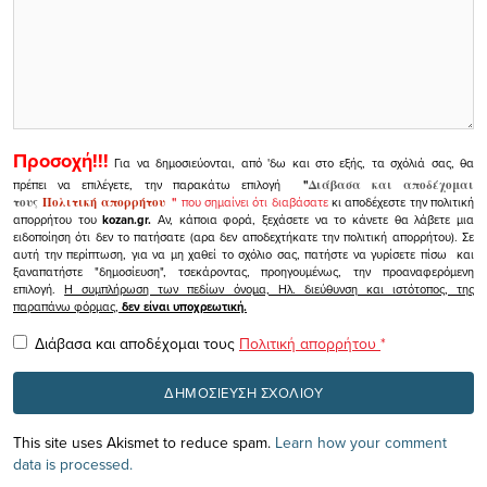
Προσοχή!!!
Για να δημοσιεύονται, από 'δω και στο εξής, τα σχόλιά σας, θα
πρέπει να επιλέγετε, την παρακάτω επιλογή
"
Διάβασα και αποδέχομαι
τους
Πολιτική απορρήτου
"
που σημαίνει ότι διαβάσατε
κι αποδέχεστε την πολιτική
απορρήτου του
kozan.gr.
Αν, κάποια φορά, ξεχάσετε να το κάνετε θα λάβετε μια
ειδοποίηση ότι δεν το πατήσατε (αρα δεν αποδεχτήκατε την πολιτική απορρήτου). Σε
αυτή την περίπτωση, για να μη χαθεί το σχόλιο σας, πατήστε να γυρίσετε πίσω και
ξαναπατήστε "δημοσίευση", τσεκάροντας, προηγουμένως, την προαναφερόμενη
επιλογή.
Η συμπλήρωση των πεδίων όνομα, Ηλ. διεύθυνση και ιστότοπος, της
παραπάνω φόρμας,
δεν είναι υποχρεωτική.
Διάβασα και αποδέχομαι τους
Πολιτική απορρήτου
*
This site uses Akismet to reduce spam.
Learn how your comment
data is processed.