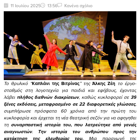
11 Ιουλίου 2025
13:56
Κανένα σχόλιο
Το θρυλικό
“
Καπλάνι της Βιτρίνας
” της
Άλκης Ζέη
το έργο-
σταθμός στη λογοτεχνία για παιδιά και εφήβους, έχοντας
λάβει
πλήθος διεθνών διακρίσεων
, καθώς κυκλοφορεί σε
39
ξένες εκδόσεις, μεταφρασμένο σε 22 διαφορετικές γλώσσες
,
συμπλήρωσε πρόσφατα 60 χρόνια από την πρώτη του
κυκλοφορία και έρχεται τη νέα θεατρική σεζόν για να αφηγηθεί
τη
συναρπαστική ιστορία του, που λατρεύτηκε από γενιές
αναγνωστών
.
Την ιστορία του ανθρώπου προς την
κατάκτηση της ελευθερίας του.
Μια παραγωγή της