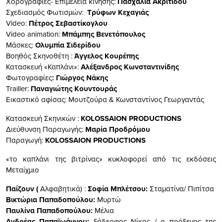
Χορογραφίες- Επιμέλεια κίνησης:
Πασχαλιά Ακριτίδου
Σχεδιασμός Φωτισμών:
Τρύφων Κεχαγιάς
Video:
Πέτρος Σεβαστίκογλου
Video animation:
Μπάμπης Βενετόπουλος
Μάσκες:
Ολυμπία Σιδερίδου
Βοηθός Σκηνοθέτη :
Άγγελος Κουρέπης
Κατασκευή «Καπλάνι»:
Αλέξανδρος Κωνσταντινίδης
Φωτογραφίες
: Γιώργος Νάκης
Trailler:
Παναγιώτης Κουντουράς
Εικαστικό αφίσας: Μουτζούρα & Κωνσταντίνος Γεωργαντάς
Κατασκευή Σκηνικών :
KOLOSSAION
PRODUCTIONS
Διεύθυνση Παραγωγής:
Μαρία Προδρόμου
Παραγωγή:
KOLOSSAION PRODUCTIONS
«το καπλάνι της βιτρίνας» κυκλοφορεί από τις εκδόσεις
Μεταίχμιο
Παίζουν (
Αλφαβητικά) :
Σοφία Μπλέτσου:
Σταματίνα/ Πιπίτσα
Βικτώρια Παπαδοπούλου:
Μυρτώ
Παυλίνα Παπαδοπούλου:
Μέλια
Ανδρέας Παπαϊωάννου:
ξάδερφος Νίκος / ο πρόξενος της