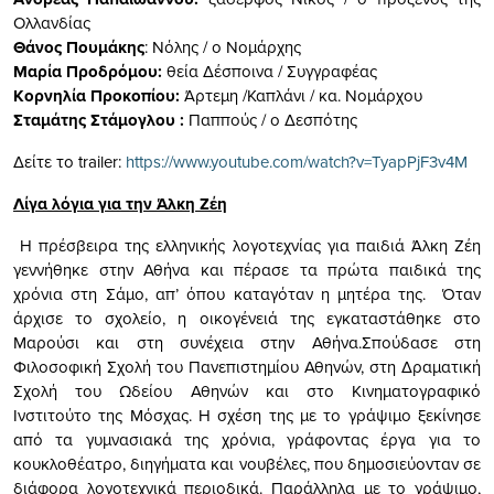
Ολλανδίας
Θάνος Πουμάκης
: Νόλης / ο Νομάρχης
Μαρία Προδρόμου:
θεία Δέσποινα / Συγγραφέας​​​​​​​
Κορνηλία Προκοπίου:
Άρτεμη /Καπλάνι / κα. Νομάρχου
Σταμάτης Στάμογλου :
Παππούς / ο Δεσπότης
Δείτε το trailer:
https://www.youtube.com/watch?v=TyapPjF3v4M
Λίγα λόγια για την Άλκη Ζέη
Η πρέσβειρα της ελληνικής λογοτεχνίας για παιδιά Άλκη Ζέη
γεννήθηκε στην Αθήνα και πέρασε τα πρώτα παιδικά της
χρόνια στη Σάμο, απ’ όπου καταγόταν η μητέρα της. Όταν
άρχισε το σχολείο, η οικογένειά της εγκαταστάθηκε στο
Μαρούσι και στη συνέχεια στην Αθήνα.Σπούδασε στη
Φιλοσοφική Σχολή του Πανεπιστημίου Αθηνών, στη Δραματική
Σχολή του Ωδείου Αθηνών και στο Κινηματογραφικό
Ινστιτούτο της Μόσχας. Η σχέση της με το γράψιμο ξεκίνησε
από τα γυμνασιακά της χρόνια, γράφοντας έργα για το
κουκλοθέατρο, διηγήματα και νουβέλες, που δημοσιεύονταν σε
διάφορα λογοτεχνικά περιοδικά. Παράλληλα με το γράψιμο,