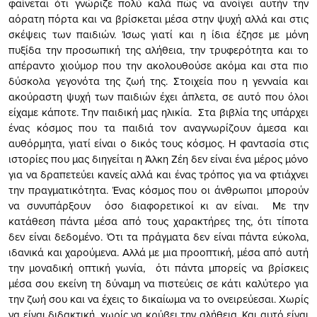
φαίνεται ότι γνώριζε πολύ καλά πώς να ανοίγει αυτήν την
αόρατη πόρτα και να βρίσκεται μέσα στην ψυχή αλλά και στις
σκέψεις των παιδιών. Ίσως γιατί και η ίδια έζησε με μόνη
πυξίδα την προσωπική της αλήθεια, την τρυφερότητα και το
απέραντο χιούμορ που την ακολουθούσε ακόμα και στα πιο
δύσκολα γεγονότα της ζωή της. Στοιχεία που η γενναία και
ακούραστη ψυχή των παιδιών έχει άπλετα, σε αυτό που όλοι
είχαμε κάποτε. Την παιδική μας ηλικία. Στα βιβλία της υπάρχει
ένας κόσμος που τα παιδιά τον αναγνωρίζουν άμεσα και
αυθόρμητα, γιατί είναι ο δικός τους κόσμος. Η φαντασία στις
ιστορίες που μας διηγείται η Άλκη Ζέη δεν είναι ένα μέρος μόνο
για να δραπετεύει κανείς αλλά και ένας τρόπος για να φτιάχνει
την πραγματικότητα. Ένας κόσμος που οι άνθρωποι μπορούν
να συνυπάρξουν όσο διαφορετικοί κι αν είναι. Με την
κατάθεση πάντα μέσα από τους χαρακτήρες της, ότι τίποτα
δεν είναι δεδομένο. Ότι τα πράγματα δεν είναι πάντα εύκολα,
ιδανικά και χαρούμενα. Αλλά με μια προοπτική, μέσα από αυτή
την μοναδική οπτική γωνία, ότι πάντα μπορείς να βρίσκεις
μέσα σου εκείνη τη δύναμη να πιστεύεις σε κάτι καλύτερο για
την ζωή σου και να έχεις το δικαίωμα να το ονειρεύεσαι. Χωρίς
να είναι διδακτική, χωρίς να κρύβει την αλήθεια. Και αυτό είναι