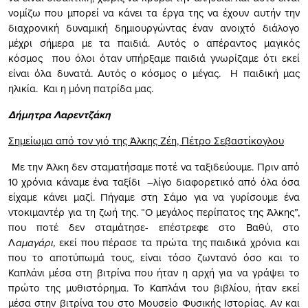
νομίζω που μπορεί να κάνει τα έργα της να έχουν αυτήν την
διαχρονική δυναμική δημιουργώντας έναν ανοιχτό διάλογο
μέχρι σήμερα με τα παιδιά. Αυτός ο απέραντος μαγικός
κόσμος που όλοι όταν υπήρξαμε παιδιά γνωρίζαμε ότι εκεί
είναι όλα δυνατά. Αυτός ο κόσμος ο μέγας. Η παιδική μας
ηλικία. Και η μόνη πατρίδα μας.
Δήμητρα Λαρεντζάκη
Σημείωμα από τον γιό της Άλκης Ζέη, Πέτρο Σεβαστίκογλου
Με την Άλκη δεν σταματήσαμε ποτέ να ταξιδεύουμε. Πριν από
10 χρόνια κάναμε ένα ταξίδι –λίγο διαφορετικό από όλα όσα
είχαμε κάνει μαζί. Πήγαμε στη Σάμο για να γυρίσουμε ένα
ντοκιμαντέρ για τη ζωή της. “Ο μεγάλος περίπατος της Άλκης”,
που ποτέ δεν σταμάτησε- επέστρεφε στο Βαθύ, στο
Λ
αμαγάρι,
εκεί που πέρασε τα πρώτα της παιδικά χρόνια και
που το αποτύπωμά τους, είναι τόσο ζωντανό όσο και το
Καπλάνι μέσα στη βιτρίνα που ήταν η αρχή για να γράψει το
πρώτο της μυθιστόρημα. Το Καπλάνι του βιβλίου, ήταν εκεί
μέσα στην βιτρίνα του στο Μουσείο Φυσικής Ιστορίας. Αν και