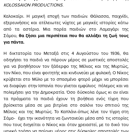
KOLOSSAION PRODUCTIONS.
Καλοκαίρι. Η μαγική εποχή των παιδιών. Θάλασσα, παιχνίδι,
εξερευνήσεις και ατέλειωτες νύχτες με μαγικές ιστορίες κάτω
από τα αστέρια. Μια παρέα παιδιών στο Λαμαγάρι της
Σάμου,
θα ζήσει μια περιπέτεια που θα αλλάξει τη ζωή τους
για πάντα.
Η δικτατορία του Μεταξά στις 4 Αυγούστου του 1936, θα
οδηγήσει τα παιδιά να πάρουν μέρος σε μυστικές αποστολές
για να βοηθήσουν τον ξάδερφο της Μέλιας και της Μυρτώς,
τον Νίκο, που είναι φοιτητής και κινδυνεύει με φυλακή. Ο Νίκος
κρύβεται στο Μύλο με το σπασμένο φτερό μέχρι να μπορέσει
να διαφύγει στην Ισπανία που γίνεται εμφύλιος πόλεμος και να
πολεμήσει για την Δημοκρατία. Όσο δύσκολα όμως κι αν είναι
τα πράγματα τα παιδιά έχουν τη βοήθεια ενός τίγρη που
βρίσκεται μέσα σε μια βιτρίνα στο σαλόνι του σπιτιού της
Μέλιας και της Μυρτώς. Το Καπλάνι-όπως λένε τον τίγρη στη
Σάμο- έχει την ικανότητα να ζωντανεύει μέσα από τις ιστορίες
που τους διηγείται ο Νίκος και όταν χρειαστεί, με το δικό του
μαγικό τρόπο να παίρνει μέρος στις δύσκολες αποστολές των