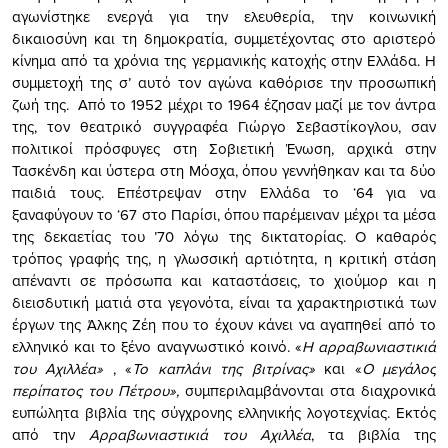
αγωνίστηκε ενεργά για την ελευθερία, την κοινωνική
δικαιοσύνη και τη δημοκρατία, συμμετέχοντας στο αριστερό
κίνημα από τα χρόνια της γερμανικής κατοχής στην Ελλάδα. Η
συμμετοχή της σ’ αυτό τον αγώνα καθόρισε την προσωπική
ζωή της. Από το 1952 μέχρι το 1964 έζησαν μαζί με τον άντρα
της, τον θεατρικό συγγραφέα Γιώργο Σεβαστίκογλου, σαν
πολιτικοί πρόσφυγες στη Σοβιετική Ένωση, αρχικά στην
Τασκένδη και ύστερα στη Μόσχα, όπου γεννήθηκαν και τα δύο
παιδιά τους. Επέστρεψαν στην Ελλάδα το ‘64 για να
ξαναφύγουν το ‘67 στο Παρίσι, όπου παρέμειναν μέχρι τα μέσα
της δεκαετίας του ’70 λόγω της δικτατορίας. Ο καθαρός
τρόπος γραφής της, η γλωσσική αρτιότητα, η κριτική στάση
απέναντι σε πρόσωπα και καταστάσεις, το χιούμορ και η
διεισδυτική ματιά στα γεγονότα, είναι τα χαρακτηριστικά των
έργων της Άλκης Ζέη που το έχουν κάνει να αγαπηθεί από το
ελληνικό και το ξένο αναγνωστικό κοινό. «
Η αρραβωνιαστικιά
του Αχιλλέα»
, «
Το καπλάνι της βιτρίνας»
και «
Ο μεγάλος
περίπατος του Πέτρου»,
συμπεριλαμβάνονται στα διαχρονικά
ευπώλητα βιβλία της σύγχρονης ελληνικής λογοτεχνίας. Εκτός
από την
Αρραβωνιαστικιά του Αχιλλέα
, τα βιβλία της