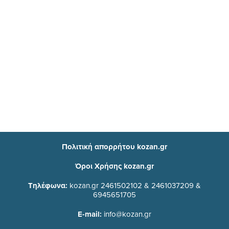
Πολιτική απορρήτου kozan.gr
Όροι Χρήσης kozan.gr
Τηλέφωνα:
kozan.gr 2461502102 & 2461037209 &
6945651705
E-mail:
info@kozan.gr