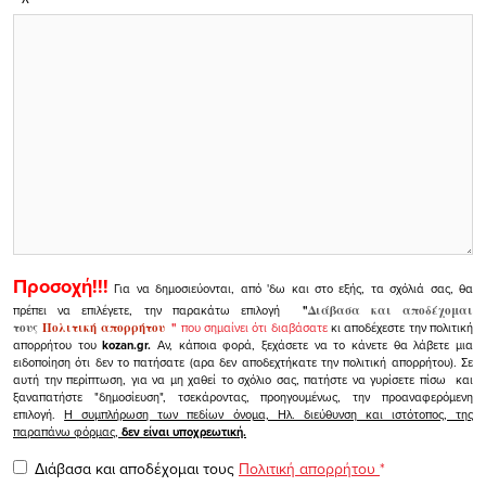
Προσοχή!!!
Για να δημοσιεύονται, από 'δω και στο εξής, τα σχόλιά σας, θα
πρέπει να επιλέγετε, την παρακάτω επιλογή
"
Διάβασα και αποδέχομαι
τους
Πολιτική απορρήτου
"
που σημαίνει ότι διαβάσατε
κι αποδέχεστε την πολιτική
απορρήτου του
kozan.gr.
Αν, κάποια φορά, ξεχάσετε να το κάνετε θα λάβετε μια
ειδοποίηση ότι δεν το πατήσατε (αρα δεν αποδεχτήκατε την πολιτική απορρήτου). Σε
αυτή την περίπτωση, για να μη χαθεί το σχόλιο σας, πατήστε να γυρίσετε πίσω και
ξαναπατήστε "δημοσίευση", τσεκάροντας, προηγουμένως, την προαναφερόμενη
επιλογή.
Η συμπλήρωση των πεδίων όνομα, Ηλ. διεύθυνση και ιστότοπος, της
παραπάνω φόρμας,
δεν είναι υποχρεωτική.
Διάβασα και αποδέχομαι τους
Πολιτική απορρήτου
*