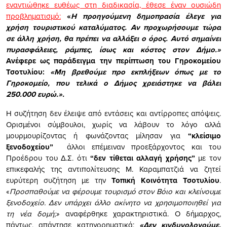
εναντιώθηκε ευθέως στη διαδικασία, έθεσε έναν ουσιώδη
προβληματισμό:
«
Η προηγούμενη δημοπρασία έλεγε για
χρήση τουριστικού καταλύματος. Αν προχωρήσουμε τώρα
σε άλλη χρήση, θα πρέπει να αλλάξει ο όρος. Αυτό σημαίνει
πυρασφάλειες, ράμπες, ίσως και κόστος στον Δήμο.»
Ανέφερε ως παράδειγμα την περίπτωση του Γηροκομείου
Τσοτυλίου:
«Μη βρεθούμε προ εκπλήξεων όπως με το
Γηροκομείο, που τελικά ο Δήμος χρειάστηκε να βάλει
250.000 ευρώ.».
Η συζήτηση δεν έλειψε από εντάσεις και αντίρροπες απόψεις.
Ορισμένοι σύμβουλοι, χωρίς να λάβουν το λόγο αλλά
μουρμουρίζοντας ή φωνάζοντας μίλησαν για
“κλείσιμο
ξενοδοχείου”
άλλοι επέμειναν προεξάρχοντος και του
Προέδρου του Δ.Σ. ότι
“δεν τίθεται αλλαγή χρήσης”
με τον
επικεφαλής της αντιπολίτευσης Μ. Καραμπατζιά να ζητεί
ευρύτερη συζήτηση με την
Τοπική Κοινότητα Τσοτυλίου
.
«
Προσπαθούμε να φέρουμε τουρισμό στον Βόιο και κλείνουμε
ξενοδοχείο. Δεν υπάρχει άλλο ακίνητο να χρησιμοποιηθεί για
τη νέα δομή;»
αναφέρθηκε χαρακτηριστικά. Ο δήμαρχος,
πάντως, απάντησε κατηγορηματικά:
«Δεν κινδυνολογούμε.