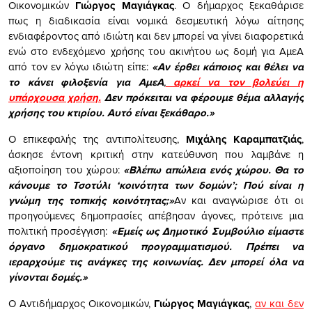
Οικονομικών
Γιώργος Μαγιάγκας
. Ο δήμαρχος ξεκαθάρισε
πως η διαδικασία είναι νομικά δεσμευτική λόγω αίτησης
ενδιαφέροντος από ιδιώτη και δεν μπορεί να γίνει διαφορετικά
ενώ στο ενδεχόμενο χρήσης του ακινήτου ως δομή για ΑμεΑ
από τον εν λόγω ιδιώτη είπε:
«Αν έρθει κάποιος και θέλει να
το κάνει φιλοξενία για ΑμεΑ
,
αρκεί να τον βολεύει η
υπάρχουσα χρήση.
Δεν πρόκειται να φέρουμε θέμα αλλαγής
χρήσης του κτιρίου. Αυτό είναι ξεκάθαρο.»
Ο επικεφαλής της αντιπολίτευσης,
Μιχάλης Καραμπατζιάς
,
άσκησε έντονη κριτική στην κατεύθυνση που λαμβάνε η
αξιοποίηση του χώρου:
«Βλέπω απώλεια ενός χώρου. Θα το
κάνουμε το Τσοτύλι ‘κοινότητα των δομών’; Πού είναι η
γνώμη της τοπικής κοινότητας;»
Αν και αναγνώρισε ότι οι
προηγούμενες δημοπρασίες απέβησαν άγονες, πρότεινε μια
πολιτική προσέγγιση:
«Εμείς ως Δημοτικό Συμβούλιο είμαστε
όργανο δημοκρατικού προγραμματισμού. Πρέπει να
ιεραρχούμε τις ανάγκες της κοινωνίας. Δεν μπορεί όλα να
γίνονται δομές.»
Ο Αντιδήμαρχος Οικονομικών,
Γιώργος Μαγιάγκας
,
αν και δεν