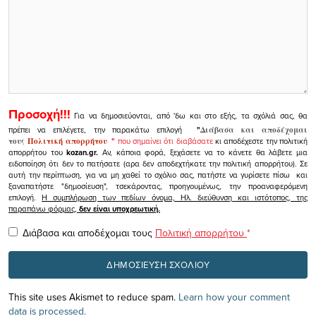
Προσοχή!!!
Για να δημοσιεύονται, από 'δω και στο εξής, τα σχόλιά σας, θα
πρέπει να επιλέγετε, την παρακάτω επιλογή
"
Διάβασα και αποδέχομαι
τους
Πολιτική απορρήτου
"
που σημαίνει ότι διαβάσατε
κι αποδέχεστε την πολιτική
απορρήτου του
kozan.gr.
Αν, κάποια φορά, ξεχάσετε να το κάνετε θα λάβετε μια
ειδοποίηση ότι δεν το πατήσατε (αρα δεν αποδεχτήκατε την πολιτική απορρήτου). Σε
αυτή την περίπτωση, για να μη χαθεί το σχόλιο σας, πατήστε να γυρίσετε πίσω και
ξαναπατήστε "δημοσίευση", τσεκάροντας, προηγουμένως, την προαναφερόμενη
επιλογή.
Η συμπλήρωση των πεδίων όνομα, Ηλ. διεύθυνση και ιστότοπος, της
παραπάνω φόρμας,
δεν είναι υποχρεωτική.
Διάβασα και αποδέχομαι τους
Πολιτική απορρήτου
*
This site uses Akismet to reduce spam.
Learn how your comment
data is processed.