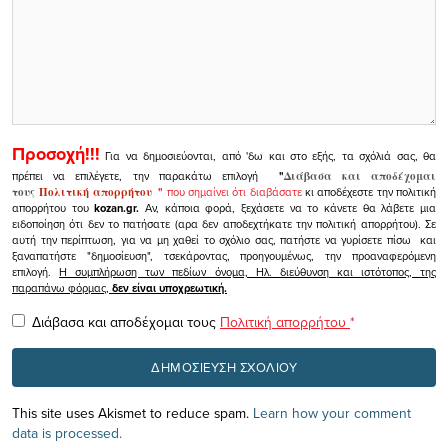
Προσοχή!!!
Για να δημοσιεύονται, από 'δω και στο εξής, τα σχόλιά σας, θα
πρέπει να επιλέγετε, την παρακάτω επιλογή
"
Διάβασα και αποδέχομαι
τους
Πολιτική απορρήτου
"
που σημαίνει ότι διαβάσατε
κι αποδέχεστε την πολιτική
απορρήτου του
kozan.gr.
Αν, κάποια φορά, ξεχάσετε να το κάνετε θα λάβετε μια
ειδοποίηση ότι δεν το πατήσατε (αρα δεν αποδεχτήκατε την πολιτική απορρήτου). Σε
αυτή την περίπτωση, για να μη χαθεί το σχόλιο σας, πατήστε να γυρίσετε πίσω και
ξαναπατήστε "δημοσίευση", τσεκάροντας, προηγουμένως, την προαναφερόμενη
επιλογή.
Η συμπλήρωση των πεδίων όνομα, Ηλ. διεύθυνση και ιστότοπος, της
παραπάνω φόρμας,
δεν είναι υποχρεωτική.
Διάβασα και αποδέχομαι τους
Πολιτική απορρήτου
*
This site uses Akismet to reduce spam.
Learn how your comment
data is processed.