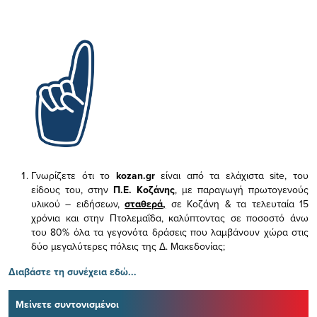
Γνωρίζετε ότι το
kozan.gr
είναι από τα ελάχιστα
site, του
είδους του,
στην
Π.Ε. Κοζάνης
, με παραγωγή πρωτογενούς
υλικού – ειδήσεων,
σταθερά,
σε Κοζάνη & τα τελευταία 15
χρόνια και στην Πτολεμαΐδα, καλύπτοντας σε ποσοστό άνω
του 80% όλα τα γεγονότα δράσεις που λαμβάνουν χώρα στις
δύο μεγαλύτερες πόλεις της Δ. Μακεδονίας;
Διαβάστε τη συνέχεια εδώ...
Μείνετε συντονισμένοι