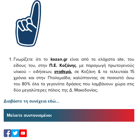
Γνωρίζετε ότι το
kozan.gr
είναι από τα ελάχιστα
site, του
είδους του,
στην
Π.Ε. Κοζάνης
, με παραγωγή πρωτογενούς
υλικού – ειδήσεων,
σταθερά,
σε Κοζάνη & τα τελευταία 15
χρόνια και στην Πτολεμαΐδα, καλύπτοντας σε ποσοστό άνω
του 80% όλα τα γεγονότα δράσεις που λαμβάνουν χώρα στις
δύο μεγαλύτερες πόλεις της Δ. Μακεδονίας;
Διαβάστε τη συνέχεια εδώ...
Μείνετε συντονισμένοι