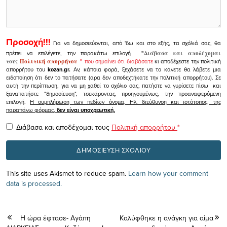
Προσοχή!!!
Για να δημοσιεύονται, από 'δω και στο εξής, τα σχόλιά σας, θα
πρέπει να επιλέγετε, την παρακάτω επιλογή
"
Διάβασα και αποδέχομαι
τους
Πολιτική απορρήτου
"
που σημαίνει ότι διαβάσατε
κι αποδέχεστε την πολιτική
απορρήτου του
kozan.gr.
Αν, κάποια φορά, ξεχάσετε να το κάνετε θα λάβετε μια
ειδοποίηση ότι δεν το πατήσατε (αρα δεν αποδεχτήκατε την πολιτική απορρήτου). Σε
αυτή την περίπτωση, για να μη χαθεί το σχόλιο σας, πατήστε να γυρίσετε πίσω και
ξαναπατήστε "δημοσίευση", τσεκάροντας, προηγουμένως, την προαναφερόμενη
επιλογή.
Η συμπλήρωση των πεδίων όνομα, Ηλ. διεύθυνση και ιστότοπος, της
παραπάνω φόρμας,
δεν είναι υποχρεωτική.
Διάβασα και αποδέχομαι τους
Πολιτική απορρήτου
*
This site uses Akismet to reduce spam.
Learn how your comment
data is processed.
Η ώρα έφτασε- Αγάπη
Kαλύφθηκε η ανάγκη για αίμα