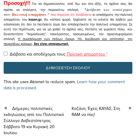
Προσοχή!!!
Για να δημοσιεύονται, από 'δω και στο εξής, τα σχόλιά σας, θα
πρέπει να επιλέγετε, την παρακάτω επιλογή
"
Διάβασα και αποδέχομαι
τους
Πολιτική απορρήτου
"
που σημαίνει ότι διαβάσατε
κι αποδέχεστε την πολιτική
απορρήτου του
kozan.gr.
Αν, κάποια φορά, ξεχάσετε να το κάνετε θα λάβετε μια
ειδοποίηση ότι δεν το πατήσατε (αρα δεν αποδεχτήκατε την πολιτική απορρήτου). Σε
αυτή την περίπτωση, για να μη χαθεί το σχόλιο σας, πατήστε να γυρίσετε πίσω και
ξαναπατήστε "δημοσίευση", τσεκάροντας, προηγουμένως, την προαναφερόμενη
επιλογή.
Η συμπλήρωση των πεδίων όνομα, Ηλ. διεύθυνση και ιστότοπος, της
παραπάνω φόρμας,
δεν είναι υποχρεωτική.
Διάβασα και αποδέχομαι τους
Πολιτική απορρήτου
*
This site uses Akismet to reduce spam.
Learn how your comment
data is processed.
Διήμερες πολιτιστικές
Κοζάνη: Έχεις ΚΑΥΑΣ; Στη
εκδηλώσεις από τον Πολιτιστικό
RAM να πας!
Σύλλογο Ασβεστόπετρας
Σάββατο 19 και Κυριακή 20
Ιουλίου