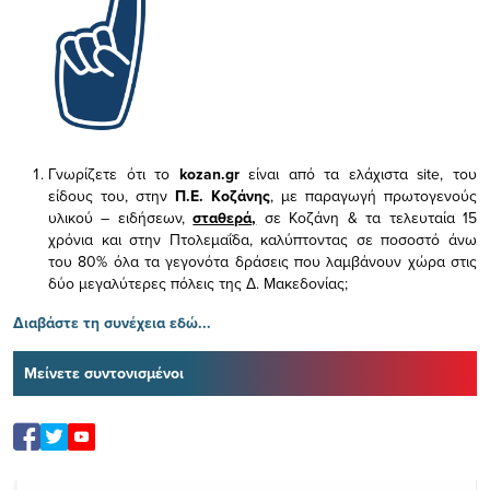
Γνωρίζετε ότι το
kozan.gr
είναι από τα ελάχιστα
site, του
είδους του,
στην
Π.Ε. Κοζάνης
, με παραγωγή πρωτογενούς
υλικού – ειδήσεων,
σταθερά,
σε Κοζάνη & τα τελευταία 15
χρόνια και στην Πτολεμαΐδα, καλύπτοντας σε ποσοστό άνω
του 80% όλα τα γεγονότα δράσεις που λαμβάνουν χώρα στις
δύο μεγαλύτερες πόλεις της Δ. Μακεδονίας;
Διαβάστε τη συνέχεια εδώ...
Μείνετε συντονισμένοι