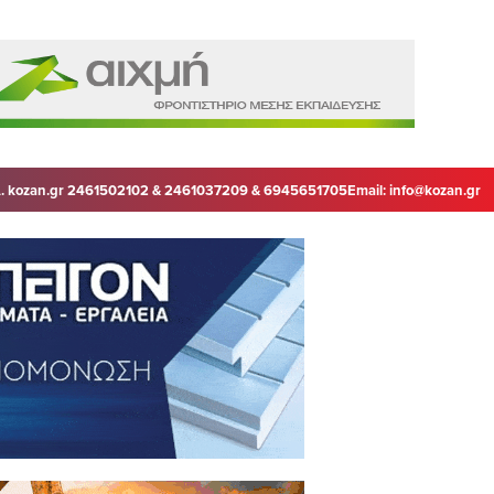
. kozan.gr 2461502102 & 2461037209 & 6945651705
Email:
info@kozan.gr