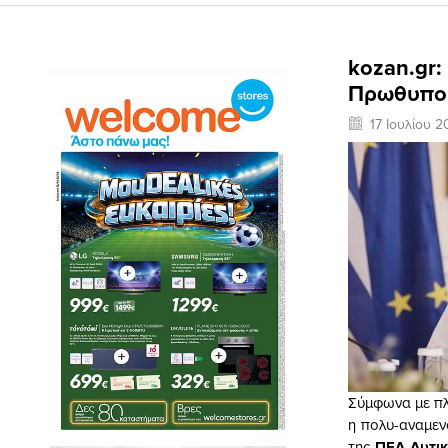
kozan.gr:
Πρωθυπου
17 Ιουλίου 
Σύμφωνα με π
η πολυ-αναμε
της
ΠΕΔ Δυτικ