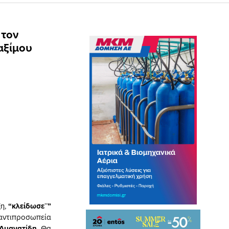
 τον
αξίμου
ξη,
“
κλείδωσε¨”
αντιπροσωπεία
 Αμανατίδη
. Θα