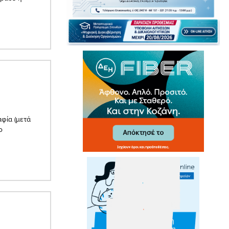
αφία (μετά
ο