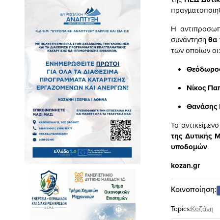
πραγματοποιη
Η αντιπροσωπ
συνάντηση
θα 
των οποίων οι:
Θεόδωρος
Nίκος Πα
Θανάσης 
Το αντικείμεν
της Δυτικής 
υποδομών
.
kozan.gr
Κοινοποίηση:
Topics:
Κοζάνη