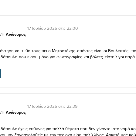
17 Ιουλίου 2025 στις 22:00
/Η
Ανώνυμος
άντηση και τι θα τους πει ο Μητσοτάκης..απόντες είναι οι Βουλευτές…πο
δόπουλε..που είσαι…μόνο για φωτογραφίες και βόλτες..είστε λίγοι παρά
17 Ιουλίου 2025 στις 22:39
/Η
Ανώνυμος
δόπουλε έχεις ευθύνες για πολλά θέματα που δεν γίνονται στο νομό κ
και μην ξανασχοληθείς με την περιοχή είσαι πολύ λίγος. Αρκετά μας κο