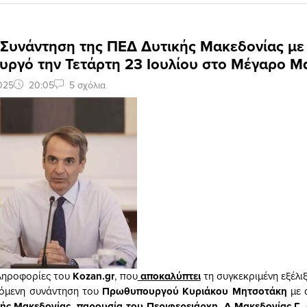
 Συνάντηση της ΠΕΔ Δυτικής Μακεδονίας με
ργό την Τετάρτη 23 Ιουλίου στο Μέγαρο Μ
2025
20:05
5 σχόλια
ληροφορίες του
Kozan.gr
, που
αποκαλύπτει
τη συγκεκριμένη εξέλι
νόμενη συνάντηση του
Πρωθυπουργού Κυριάκου Μητσοτάκη
με 
ής Μακεδονίας, παρουσία του Περιφερειάρχη .Δ Μακεδονίας Γ.