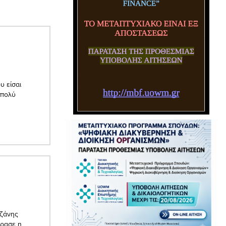
υ είσαι
 πολύ
οζάνης
ύρασε η