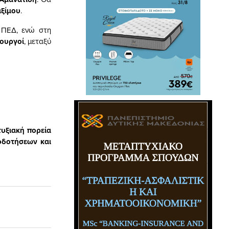
ξίμου
.
 ΠΕΔ, ενώ στη
πουργοί
, μεταξύ
υξιακή πορεία
οδοτήσεων και