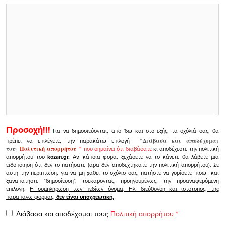
Προσοχή!!!
Για να δημοσιεύονται, από 'δω και στο εξής, τα σχόλιά σας, θα
πρέπει να επιλέγετε, την παρακάτω επιλογή
"
Διάβασα και αποδέχομαι
τους
Πολιτική απορρήτου
"
που σημαίνει ότι διαβάσατε
κι αποδέχεστε την πολιτική
απορρήτου του
kozan.gr.
Αν, κάποια φορά, ξεχάσετε να το κάνετε θα λάβετε μια
ειδοποίηση ότι δεν το πατήσατε (αρα δεν αποδεχτήκατε την πολιτική απορρήτου). Σε
αυτή την περίπτωση, για να μη χαθεί το σχόλιο σας, πατήστε να γυρίσετε πίσω και
ξαναπατήστε "δημοσίευση", τσεκάροντας, προηγουμένως, την προαναφερόμενη
επιλογή.
Η συμπλήρωση των πεδίων όνομα, Ηλ. διεύθυνση και ιστότοπος, της
παραπάνω φόρμας,
δεν είναι υποχρεωτική.
Διάβασα και αποδέχομαι τους
Πολιτική απορρήτου
*