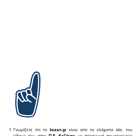
Γνωρίζετε ότι το
kozan.gr
είναι από τα ελάχιστα
site, του
είδους του,
στην
Π.Ε. Κοζάνης
, με παραγωγή πρωτογενούς