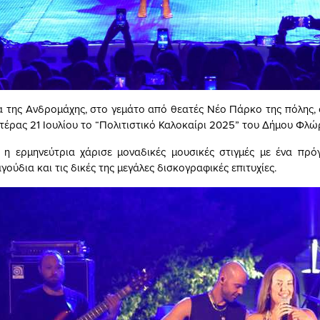
α της Ανδρομάχης, στο γεμάτο από θεατές Νέο Πάρκο της πόλης, 
τέρας 21 Ιουλίου το “Πολιτιστικό Καλοκαίρι 2025” του Δήμου Φλώρ
 η ερμηνεύτρια χάρισε μοναδικές μουσικές στιγμές με ένα πρ
ούδια και τις δικές της μεγάλες δισκογραφικές επιτυχίες.