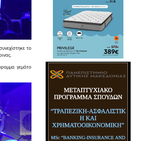
συνεχίστηκε το
ινας.
όγραμμα γεμάτο