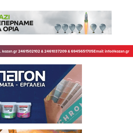
. kozan.gr 2461502102 & 2461037209 & 6945651705
Email:
info@kozan.gr