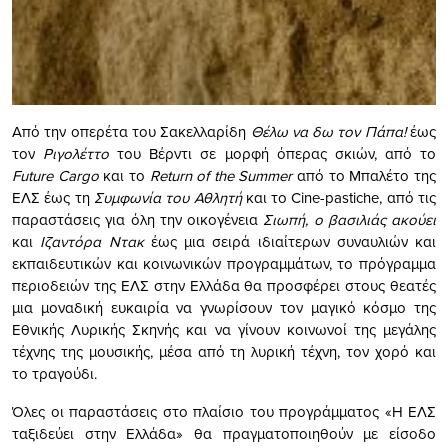
Από την οπερέτα του Σακελλαρίδη
Θέλω να δω τον Πάπα!
έως
τον
Ριγολέττο
του Βέρντι σε μορφή όπερας σκιών, από το
Future
Cargo
και το
Return
of
the
Summer
από το Μπαλέτο της
ΕΛΣ έως τη
Συμφωνία του Αθλητή
και το Cine-pastiche, από τις
παραστάσεις για όλη την οικογένεια
Σιωπή, ο βασιλιάς ακούει
και
Ιζαντόρα Ντακ
έως μια σειρά ιδιαίτερων συναυλιών και
εκπαιδευτικών και κοινωνικών προγραμμάτων, το πρόγραμμα
περιοδειών της ΕΛΣ στην Ελλάδα θα προσφέρει στους θεατές
μια μοναδική ευκαιρία να γνωρίσουν τον μαγικό κόσμο της
Εθνικής Λυρικής Σκηνής και να γίνουν κοινωνοί της μεγάλης
τέχνης της μουσικής, μέσα από τη λυρική τέχνη, τον χορό και
το τραγούδι.
Όλες οι παραστάσεις στο πλαίσιο του προγράμματος «Η ΕΛΣ
ταξιδεύει στην Ελλάδα» θα πραγματοποιηθούν με είσοδο