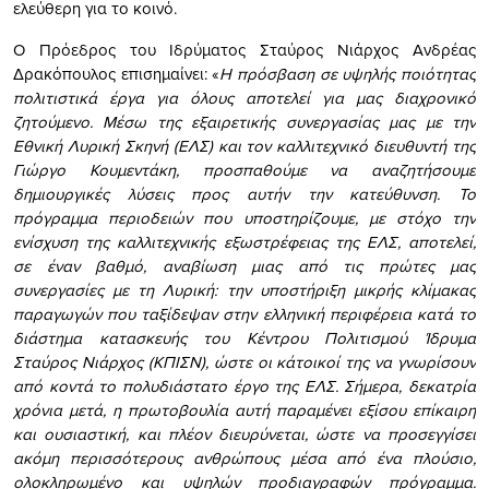
ελεύθερη για το κοινό.
Ο Πρόεδρος του Ιδρύματος Σταύρος Νιάρχος Ανδρέας
Δρακόπουλος επισημαίνει: «
H
πρόσβαση σε υψηλής ποιότητας
πολιτιστικά έργα για όλους αποτελεί για μας διαχρονικό
ζητούμενο. Μέσω της εξαιρετικής συνεργασίας μας με την
Εθνική Λυρική Σκηνή (ΕΛΣ) και τον καλλιτεχνικό διευθυντή της
Γιώργο Κουμεντάκη, προσπαθούμε να αναζητήσουμε
δημιουργικές λύσεις προς αυτήν την κατεύθυνση. Το
πρόγραμμα περιοδειών που υποστηρίζουμε, με στόχο την
ενίσχυση της καλλιτεχνικής εξωστρέφειας της ΕΛΣ, αποτελεί,
σε έναν βαθμό, αναβίωση μιας από τις πρώτες μας
συνεργασίες με τη Λυρική: την υποστήριξη μικρής κλίμακας
παραγωγών που ταξίδεψαν στην ελληνική περιφέρεια κατά το
διάστημα κατασκευής του Κέντρου Πολιτισμού Ίδρυμα
Σταύρος Νιάρχος (ΚΠΙΣΝ), ώστε οι κάτοικοί της να γνωρίσουν
από κοντά το πολυδιάστατο έργο της ΕΛΣ. Σήμερα, δεκατρία
χρόνια μετά, η πρωτοβουλία αυτή παραμένει εξίσου επίκαιρη
και ουσιαστική, και πλέον διευρύνεται, ώστε να προσεγγίσει
ακόμη περισσότερους ανθρώπους μέσα από ένα πλούσιο,
ολοκληρωμένο και υψηλών προδιαγραφών πρόγραμμα.