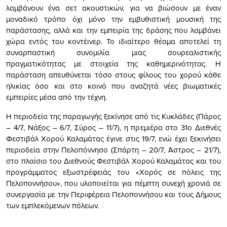
λαμβάνουν ένα σετ ακουστικών, για να βιώσουν με έναν
μοναδικό τρόπο όχι μόνο την εμβυθιστική μουσική της
παράστασης, αλλά και την εμπειρία της δράσης που λαμβάνει
χώρα εντός του κοντέινερ. Το ιδιαίτερο θέαμα αποτελεί τη
συναρπαστική συνομιλία μιας σουρεαλιστικής
πραγματικότητας με στοιχεία της καθημερινότητας. Η
παράσταση απευθύνεται τόσο στους φίλους του χορού κάθε
ηλικίας όσο και στο κοινό που αναζητά νέες βιωματικές
εμπειρίες μέσα από την τέχνη.
Η περιοδεία της παραγωγής ξεκίνησε από τις Κυκλάδες (Πάρος
– 4/7, Νάξος – 6/7, Σύρος – 11/7), η πρεμιέρα στο 31ο Διεθνές
Φεστιβάλ Χορού Καλαμάτας έγινε στις 19/7, ενώ έχει ξεκινήσει
περιοδεία στην Πελοπόννησο (Σπάρτη – 20/7, Άστρος – 21/7),
στο πλαίσιο του Διεθνούς Φεστιβάλ Χορού Καλαμάτας και του
προγράμματος εξωστρέφειάς του «Χορός σε πόλεις της
Πελοποννήσου», που υλοποιείται για πέμπτη συνεχή χρονιά σε
συνεργασία με την Περιφέρεια Πελοποννήσου και τους Δήμους
των εμπλεκόμενων πόλεων.