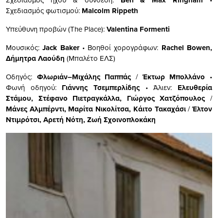
Σχεδιασμός φωτισμού:
Malcolm
Rippeth
Υπεύθυνη προβών (The Place):
Valentina Formenti
Μουσικός:
Jack Baker
• Βοηθοί χορογράφων:
Rachel Bowen,
Δήμητρα
Λαούδη
(Μπαλέτο ΕΛΣ)
Οδηγός:
Φλωριάν
–
Μιχάλης
Παππάς
/
Έκτωρ
Μπολλάνο
•
Φωνή οδηγού:
Γιάννης
Τσεμπερλίδης
• Άλιεν:
Ελευθερία
Στάμου
,
Στέφανο
Πιετραγκάλλα
,
Γιώργος
Χατζόπουλος
/
Μάνες
Αλμπέρντι
,
Μαρίτα
Νικολίτσα
,
Κάιτο
Τακαχάσι
/
Έλτον
Ντιμρότσι
,
Αρετή
Νότη
,
Ζωή
Σχοινοπλοκάκη