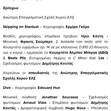
Epilogue
Ανώτερη Επαγγελματική Σχολή Χορού ΕΛΣ
Skipping on Stardust
– Χορογραφία:
Ερμίρα
Γκόρο
Βοηθός χορογράφου, επιμέλεια προβών:
Ηρώ Κόντη
•
Μουσική:
Φραντς Σούμπερτ
, 2. Andante con moto από το
Κουαρτέτο εγχόρδων αρ. 14 σε ρε ελάσσονα,
D
.810 (Ο θάνατος
και η κόρη)
– ερμηνεύει το
Κουαρτέτο Άλμπαν Μπεργκ (ABQ)
&
Beats Pliz
,
Ευτυχισμένες Ημέρες
in
C
Minor
feat.
Lex
•
Σχεδιασμός φωτισμών:
Δημήτρης Κουτάς
Χορεύουν οι
σπουδαστές
της
Ανώτερης Επαγγελματικής
Σχολής Χορού ΕΛΣ
Dive
– Χορογραφία:
Edouard
Hue
Μουσική σύνθεση:
Jonathan
Soucasse
• Σχεδιασμός
φωτισμών:
Arnaud
Viala
• Επιμέλεια φωτισμών:
Δημήτρης
Κουτάς
• Δραματουργική συμβολή:
Hugo
Roux
• Υπεύθυνοι