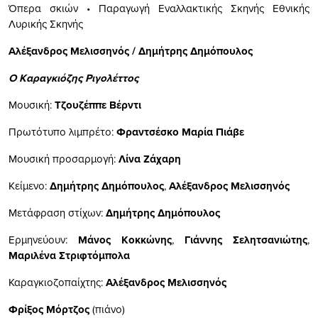
Όπερα σκιών • Παραγωγή Εναλλακτικής Σκηνής Εθνικής
Λυρικής Σκηνής
Αλέξανδρος Μελισσηνός / Δημήτρης Δημόπουλος
Ο Καραγκιόζης Ριγολέττος
Μουσική:
Τζουζέππε Βέρντι
Πρωτότυπο λιμπρέτο:
Φραντσέσκο Μαρία Πιάβε
Μουσική προσαρμογή:
Λίνα Ζάχαρη
Κείμενο:
Δημήτρης Δημόπουλος
,
Αλέξανδρος Μελισσηνός
Μετάφραση στίχων:
Δημήτρης Δημόπουλος
Ερμηνεύουν:
Μάνος Κοκκώνης
,
Γιάννης Σελητσανιώτης
,
Μαριλένα Στριφτόμπολα
Καραγκιοζοπαίχτης:
Αλέξανδρος Μελισσηνός
Φρίξος Μόρτζος
(πιάνο)