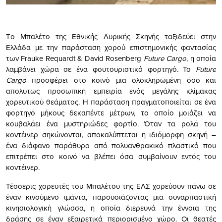
Tο Μπαλέτο της Εθνικής Λυρικής Σκηνής ταξιδεύει στην
Ελλάδα με την παράσταση χορού επιστημονικής φαντασίας
των Frauke Requardt & David Rosenberg
Future Cargo
, η οποία
λαμβάνει χώρα σε ένα φουτουριστικό φορτηγό. Το
Future
Cargo
προσφέρει στο κοινό μια ολοκληρωμένη όσο και
απολύτως προσωπική εμπειρία ενός μεγάλης κλίμακας
χορευτικού θεάματος. Η παράσταση πραγματοποιείται σε ένα
φορτηγό μήκους δεκαπέντε μέτρων, το οποίο μοιάζει να
κουβαλάει ένα μυστηριώδες φορτίο. Όταν τα ρολά του
κοντέινερ σηκώνονται, αποκαλύπτεται η ιδιόμορφη σκηνή –
ένα διάφανο παράθυρο από πολυανθρακικό πλαστικό που
επιτρέπει στο κοινό να βλέπει όσα συμβαίνουν εντός του
κοντέινερ.
Τέσσερις χορευτές του Μπαλέτου της ΕΛΣ χορεύουν πάνω σε
έναν κινούμενο ιμάντα, παρουσιάζοντας μια συναρπαστική
κινησιολογική γλώσσα, η οποία διερευνά την έννοια της
δράσης σε έναν εξαιρετικά περιορισμένο χώρο. Οι θεατές