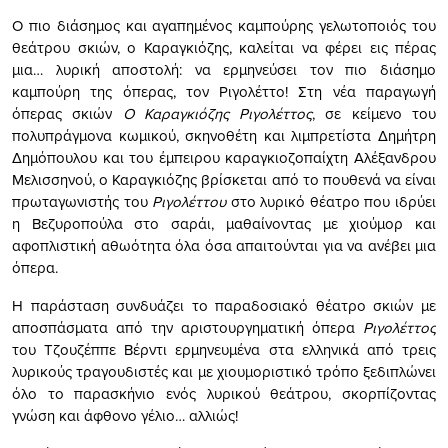
Ο πιο διάσημος και αγαπημένος καμπούρης γελωτοποιός του
θεάτρου σκιών, ο Καραγκιόζης, καλείται να φέρει εις πέρας
μια… λυρική αποστολή: να ερμηνεύσει τον πιο διάσημο
καμπούρη της όπερας, τον Ριγολέττο! Στη νέα παραγωγή
όπερας σκιών
Ο Καραγκιόζης Ριγολέττος
, σε κείμενο του
πολυπράγμονα κωμικού, σκηνοθέτη και λιμπρετίστα Δημήτρη
Δημόπουλου και του έμπειρου καραγκιοζοπαίχτη Αλέξανδρου
Μελισσηνού, ο Καραγκιόζης βρίσκεται από το πουθενά να είναι
πρωταγωνιστής του
Ριγολέττου
στο λυρικό θέατρο που ιδρύει
η Βεζυροπούλα στο σαράι, μαθαίνοντας με χιούμορ και
αφοπλιστική αθωότητα όλα όσα απαιτούνται για να ανέβει μια
όπερα.
Η παράσταση συνδυάζει το παραδοσιακό θέατρο σκιών με
αποσπάσματα από την αριστουργηματική όπερα
Ριγολέττος
του Τζουζέππε Βέρντι ­ερμηνευμένα στα ελληνικά από τρεις
λυρικούς τραγουδιστές και με χιουμοριστικό τρόπο ξεδιπλώνει
όλο το παρασκήνιο ενός λυρικού θεάτρου, σκορπίζοντας
γνώση και άφθονο γέλιο… αλλιώς!