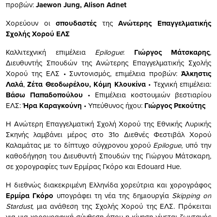
προβών:
Jaewon
Jung
,
Alison
Adnet
Χορεύουν οι
σπουδαστές
της
Ανώτερης Επαγγελματικής
Σχολής Χορού ΕΛΣ
Καλλιτεχνική επιμέλεια
Epilogue
:
Γιώργος Μάτσκαρης
,
Διευθυντής Σπουδών της Ανώτερης Επαγγελματικής Σχολής
Χορού της ΕΛΣ • Συντονισμός, επιμέλεια προβών:
Άλκηστις
Λαλά
,
Ζέτα Θεοδωρέλου, Κόμη Κλουκίνα
• Τεχνική επιμέλεια:
Βάσω Παπαδοπούλου
• Επιμέλεια κοστουμιών βεστιαρίου
ΕΛΣ:
Ήρα Καραγκούνη
• Υπεύθυνος ήχου:
Γιώργος Ρεκούτης
Η Ανώτερη Επαγγελματική Σχολή Χορού της Εθνικής Λυρικής
Σκηνής λαμβάνει μέρος στο 31ο Διεθνές Φεστιβάλ Χορού
Καλαμάτας με το δίπτυχο σύγχρονου χορού
Epilogue
, υπό την
καθοδήγηση του Διευθυντή Σπουδών της Γιώργου Μάτσκαρη,
σε χορογραφίες των Ερμίρας Γκόρο και Edοuard Hue.
Η διεθνώς διακεκριμένη Ελληνίδα χορεύτρια και χορογράφος
Ερμίρα Γκόρο
υπογράφει τη νέα της δημιουργία
Skipping
on
Stardust
, μια ανάθεση της Σχολής Χορού της ΕΛΣ. Πρόκειται
για μια χορογραφική σύνθεση όπου η κίνηση γίνεται ζωντανός