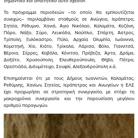
σημαντικό και απαιτητικό αυτό σχέδιο
».
Το πρόγραμμα περιοδειών –το οποίο θα εμπλουτίζεται
συνεχώς– περιλαμβάνει σταθμούς σε Ανώγεια, Ιεράπετρα,
Σητεία, Ρέθυμνο, Χανιά, Άγιο Νικόλαο, Καλαμάτα, Κοζάνη,
Πάρο, Νάξο, Σύρο, Λευκάδα, Ναύπλιο, Σπάρτη, Άστρος,
Τρίπολη, Ξυλόκαστρο, Πύλο, Αρχαία Ολυμπία, Ιωάννινα,
Κομοτηνή, Χίο, Κιάτο, Τρίκαλα, Λάρισα, Βόλο, Γιαννιτσά,
Βέροια, Σέρρες, Καβάλα, Κόνιτσα, Πρέβεζα, Άρτα, Δράμα,
Δοξάτο, Χρυσούπολη, Ελευθερούπουλη, Θήβα, Πάτρα,
Ορεστιάδα, Διδυμότειχο, Σουφλί, Αλεξανδρούπολη κ.ά.
Επισημαίνεται ότι με τους Δήμους Ιωαννιτών, Καλαμάτας,
Ρεθύμνης, Χανίων, Σητείας, Ιεράπετρας και Ανωγείων η ΕΛΣ
έχει προχωρήσει σε στρατηγική συνεργασία, με στόχο τη
μακροχρόνια συνεργασία και την παρουσίαση μεγάλου
αριθμού παραγωγών.