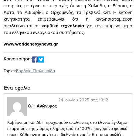
εταιρείες με έργα σε περιοχές όπως η Χαλκίδα, η Βέροια, η
Άρτα, το Λιδωρίκι, ο Ορχομενός, τα Γρεβενά κλπ. Η έντονη
κινητικότητα επιβεβαιώνει ότι η αντλησιοταμίευση
αναδεικνύεται σε
κομβική τεχνολογία
για την επόμενη μέρα
του ελληνικού ενεργειακού συστήματος.
www.worldenergynews.gr
Κοινοποίηση:
Topics:
Εορδαία Πτολεμαΐδα
Ένα σχόλιο
24 Ιουλίου 2025 στις 10:12
Ο/Η
Ανώνυμος
Κυβέρνηση και ΔΕΗ προχωρούν ακάθεκτες στο εθνικό έγκλημα
εξάρτησης της χώρας πλήρως από το 100% εισαγόμενο φυσικό
αέριο. Κάθε αναταραχή στις διεθνείς αγορές θα τσουροφλίζει