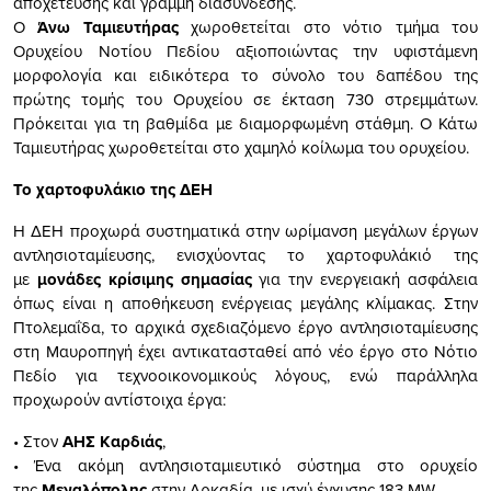
αποχέτευσης και γραμμή διασύνδεσης.
Ο
Άνω Ταμιευτήρας
χωροθετείται στο νότιο τμήμα του
Ορυχείου Νοτίου Πεδίου αξιοποιώντας την υφιστάμενη
μορφολογία και ειδικότερα το σύνολο του δαπέδου της
πρώτης τομής του Ορυχείου σε έκταση 730 στρεμμάτων.
Πρόκειται για τη βαθμίδα με διαμορφωμένη στάθμη. Ο Κάτω
Ταμιευτήρας χωροθετείται στο χαμηλό κοίλωμα του ορυχείου.
Το χαρτοφυλάκιο της ΔΕΗ
Η ΔΕΗ προχωρά συστηματικά στην ωρίμανση μεγάλων έργων
αντλησιοταμίευσης, ενισχύοντας το χαρτοφυλάκιό της
με
μονάδες κρίσιμης σημασίας
για την ενεργειακή ασφάλεια
όπως είναι η αποθήκευση ενέργειας μεγάλης κλίμακας. Στην
Πτολεμαΐδα, το αρχικά σχεδιαζόμενο έργο αντλησιοταμίευσης
στη Μαυροπηγή έχει αντικατασταθεί από νέο έργο στο Νότιο
Πεδίο για τεχνοοικονομικούς λόγους, ενώ παράλληλα
προχωρούν αντίστοιχα έργα:
• Στον
ΑΗΣ Καρδιάς
,
• Ένα ακόμη αντλησιοταμιευτικό σύστημα στο ορυχείο
της
Μεγαλόπολης
στην Αρκαδία, με ισχύ έγχυσης 183 MW,