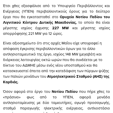
Έτσι χθες εξασφάλισε από το Υπουργείο Περιβάλλοντος και
Ενέργειας (ΥΠΕΝ) περιβαλλοντικούς όρους για το δεύτερο
έργο που θα εγκατασταθεί στο
Ορυχείο Νοτίου Πεδίου του
Λιγνιτικού Κέντρου Δυτικής Μακεδονίας,
το οποίο θα είναι
μέγιστης ισχύος έγχυσης
227 ΜW
και μέγιστης ισχύος
απορρόφησης 221 MW για 12 ώρες.
Είναι αξιοσημείωτο ότι στις αρχές Μαΐου είχε υπογραφεί η
απόφαση έγκρισης περιβαλλοντικών όρων για το άλλο
αντλησιοταμιευτικό της έργο, ισχύος 148 MW (μεγαβάτ) και
διάρκειας λειτουργίας οκτώ ωρών που θα συνδέεται με το
δίκτυο του ΑΔΜΗΕ μέσω ενός νέου υποσταθμού και θα
κατασκευαστεί έπειτα από την κατεδάφιση των πύργων ψύξης
των παλιών μονάδων του
Ατμοηλεκτρικού Σταθμού (ΑΗΣ) της
Καρδιάς.
Όσον αφορά στο έργο του
Νοτίου Πεδίου
που πήρε χθες το
«πράσινο» φως από το ΥΠΕΝ, αφορά μονάδα
αντλησιοταμίευσης με δύο ταμιευτήρες, αγωγό προσαγωγής,
σταθμό παραγωγής ηλεκτρικής ενέργειας, αντλιοστάσιο