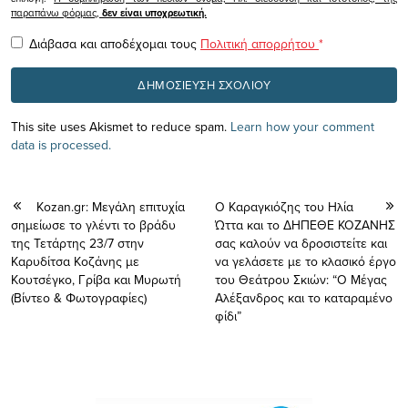
παραπάνω φόρμας,
δεν είναι υποχρεωτική.
Διάβασα και αποδέχομαι τους
Πολιτική απορρήτου
*
This site uses Akismet to reduce spam.
Learn how your comment
data is processed.
Kozan.gr: Μεγάλη επιτυχία
Ο Καραγκιόζης του Ηλία
σημείωσε το γλέντι το βράδυ
Ώττα και το ΔΗΠΕΘΕ ΚΟΖΑΝΗΣ
της Τετάρτης 23/7 στην
σας καλούν να δροσιστείτε και
Καρυδίτσα Κοζάνης με
να γελάσετε με το κλασικό έργο
Κουτσέγκο, Γρίβα και Μυρωτή
του Θεάτρου Σκιών: “Ο Μέγας
(Βίντεο & Φωτογραφίες)
Αλέξανδρος και το καταραμένο
φίδι”