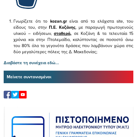
Γνωρίζετε ότι το
kozan.gr
είναι από τα ελάχιστα
site, του
είδους του,
στην
Π.Ε. Κοζάνης
, με παραγωγή πρωτογενούς
υλικού – ειδήσεων,
σταθερά,
σε Κοζάνη & τα τελευταία 15
χρόνια και στην Πτολεμαΐδα, καλύπτοντας σε ποσοστό άνω
του 80% όλα τα γεγονότα δράσεις που λαμβάνουν χώρα στις
δύο μεγαλύτερες πόλεις της Δ. Μακεδονίας;
Διαβάστε τη συνέχεια εδώ...
Μείνετε συντονισμένοι