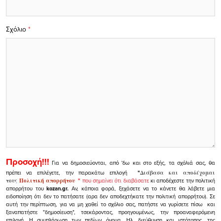
Σχόλιο
*
Προσοχή!!!
Για να δημοσιεύονται, από 'δω και στο εξής, τα σχόλιά σας, θα
πρέπει να επιλέγετε, την παρακάτω επιλογή
"
Διάβασα και αποδέχομαι
τους
Πολιτική απορρήτου
"
που σημαίνει ότι διαβάσατε
κι αποδέχεστε την πολιτική
απορρήτου του
kozan.gr.
Αν, κάποια φορά, ξεχάσετε να το κάνετε θα λάβετε μια
ειδοποίηση ότι δεν το πατήσατε (αρα δεν αποδεχτήκατε την πολιτική απορρήτου). Σε
αυτή την περίπτωση, για να μη χαθεί το σχόλιο σας, πατήστε να γυρίσετε πίσω και
ξαναπατήστε "δημοσίευση", τσεκάροντας, προηγουμένως, την προαναφερόμενη
επιλογή.
Η συμπλήρωση των πεδίων όνομα, Ηλ. διεύθυνση και ιστότοπος, της