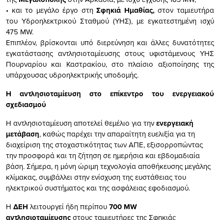
• και το μεγάλο έργο στη
Σφηκιά Ημαθίας,
στον ταμιευτήρα
του Υδροηλεκτρικού Σταθμού (ΥΗΣ), με εγκατεστημένη ισχύ
475 MW.
Επιπλέον, βρίσκονται υπό διερεύνηση και άλλες δυνατότητες
εγκατάστασης αντλησιοταμίευσης στους υφιστάμενους ΥΗΣ
Πουρναρίου και Καστρακίου, στο πλαίσιο αξιοποίησης της
υπάρχουσας υδροηλεκτρικής υποδομής.
Η αντλησιοταμίευση στο επίκεντρο του ενεργειακού
σχεδιασμού
Η αντλησιοταμίευση αποτελεί θεμέλιο για την
ενεργειακή
μετάβαση
, καθώς παρέχει την απαραίτητη ευελιξία για τη
διαχείριση της στοχαστικότητας των ΑΠΕ, εξισορροπώντας
την προσφορά και τη ζήτηση σε ημερήσια και εβδομαδιαία
βάση. Σήμερα, η μόνη ώριμη τεχνολογία αποθήκευσης μεγάλης
κλίμακας, συμβάλλει στην ενίσχυση της ευστάθειας του
ηλεκτρικού συστήματος και της ασφάλειας εφοδιασμού.
Η
ΔΕΗ
λειτουργεί ήδη περίπου
700 MW
αντλησιοταμίευσης
στους ταμιευτήρες της Σφηκιάς