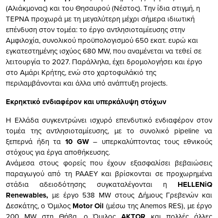
(Αλιάκμονας) και του Θησαυρού (Νέστος). Την ίδια στιγμή, η
ΤΕΡΝΑ προχωρά με τη μεγαλύτερη μέχρι σήμερα ιδιωτική
επένδυση στον τομέα: το έργο αντλησιοταμίευσης στην
Αμφιλοχία, συνολικού προϋπολογισμού 650 εκατ. ευρώ και
εγκατεστημένης ισχύος 680 MW, που αναμένεται να τεθεί σε
λειτουργία το 2027. Παράλληλα, έχει δρομολογήσει και έργο
στο Αμάρι Κρήτης, ενώ στο χαρτοφυλάκιό της
περιλαμβάνονται και άλλα υπό ανάπτυξη projects.
Εκρηκτικό ενδιαφέρον και υπερκάλυψη στόχων
Η Ελλάδα συγκεντρώνει ισχυρό επενδυτικό ενδιαφέρον στον
τομέα της αντλησιοταμίευσης, με το συνολικό pipeline να
ξεπερνά ήδη τα
10 GW
– υπερκαλύπτοντας τους εθνικούς
στόχους για έργα αποθήκευσης.
Ανάμεσα στους φορείς που έχουν εξασφαλίσει βεβαιώσεις
παραγωγού από τη ΡΑΑΕΥ και βρίσκονται σε προχωρημένα
στάδια αδειοδότησης συγκαταλέγονται η
HELLENiQ
Renewables,
με έργο 538 MW στους Δήμους Γρεβενών και
Δεσκάτης, ο Όμιλος
Motor Oil
(μέσω της Anemos RES), με έργο
200 MW στη Θήβα, ο Όμιλος
AKTOR
και πολλές άλλες