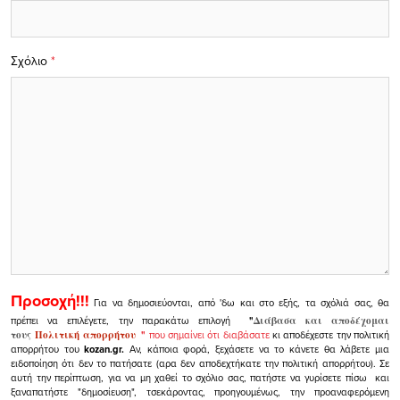
Σχόλιο
*
Προσοχή!!!
Για να δημοσιεύονται, από 'δω και στο εξής, τα σχόλιά σας, θα
πρέπει να επιλέγετε, την παρακάτω επιλογή
"
Διάβασα και αποδέχομαι
τους
Πολιτική απορρήτου
"
που σημαίνει ότι διαβάσατε
κι αποδέχεστε την πολιτική
απορρήτου του
kozan.gr.
Αν, κάποια φορά, ξεχάσετε να το κάνετε θα λάβετε μια
ειδοποίηση ότι δεν το πατήσατε (αρα δεν αποδεχτήκατε την πολιτική απορρήτου). Σε
αυτή την περίπτωση, για να μη χαθεί το σχόλιο σας, πατήστε να γυρίσετε πίσω και
ξαναπατήστε "δημοσίευση", τσεκάροντας, προηγουμένως, την προαναφερόμενη