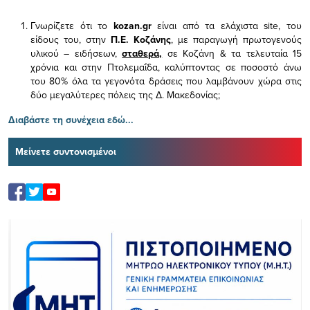
Γνωρίζετε ότι το
kozan.gr
είναι από τα ελάχιστα
site, του
είδους του,
στην
Π.Ε. Κοζάνης
, με παραγωγή πρωτογενούς
υλικού – ειδήσεων,
σταθερά,
σε Κοζάνη & τα τελευταία 15
χρόνια και στην Πτολεμαΐδα, καλύπτοντας σε ποσοστό άνω
του 80% όλα τα γεγονότα δράσεις που λαμβάνουν χώρα στις
δύο μεγαλύτερες πόλεις της Δ. Μακεδονίας;
Διαβάστε τη συνέχεια εδώ...
Μείνετε συντονισμένοι