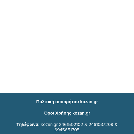
Πολιτική απορρήτου kozan.gr
Όροι Χρήσης kozan.gr
Τηλέφωνα:
kozan.gr 2461502102 & 2461037209 &
6945651705