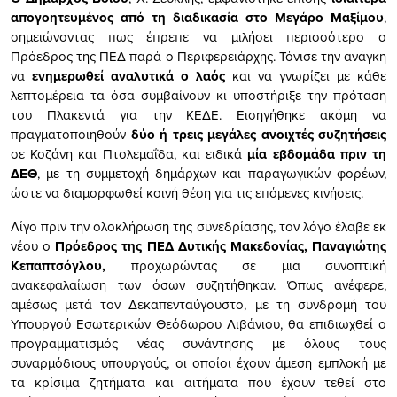
απογοητευμένος από τη διαδικασία στο Μεγάρο Μαξίμου
,
σημειώνοντας πως έπρεπε να μιλήσει περισσότερο ο
Πρόεδρος της ΠΕΔ παρά ο Περιφερειάρχης. Τόνισε την ανάγκη
να
ενημερωθεί αναλυτικά ο λαός
και να γνωρίζει με κάθε
λεπτομέρεια τα όσα συμβαίνουν κι υποστήριξε την πρόταση
του Πλακεντά για την ΚΕΔΕ. Εισηγήθηκε ακόμη να
πραγματοποιηθούν
δύο ή τρεις μεγάλες ανοιχτές συζητήσεις
σε Κοζάνη και Πτολεμαΐδα, και ειδικά
μία εβδομάδα πριν τη
ΔΕΘ
, με τη συμμετοχή δημάρχων και παραγωγικών φορέων,
ώστε να διαμορφωθεί κοινή θέση για τις επόμενες κινήσεις.
Λίγο πριν την ολοκλήρωση της συνεδρίασης, τον λόγο έλαβε εκ
νέου ο
Πρόεδρος της ΠΕΔ Δυτικής Μακεδονίας, Παναγιώτης
Κεπαπτσόγλου,
προχωρώντας σε μια συνοπτική
ανακεφαλαίωση των όσων συζητήθηκαν. Όπως ανέφερε,
αμέσως μετά τον Δεκαπενταύγουστο, με τη συνδρομή του
Υπουργού Εσωτερικών Θεόδωρου Λιβάνιου, θα επιδιωχθεί ο
προγραμματισμός νέας συνάντησης με όλους τους
συναρμόδιους υπουργούς, οι οποίοι έχουν άμεση εμπλοκή με
τα κρίσιμα ζητήματα και αιτήματα που έχουν τεθεί στο