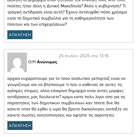
πολίτες ήταν άλλη η Δυτική Μακεδονία? Άλλη η κυβέρνηση? Τι
τραγική αντίδραση είναι αυτή? Έχουν αντιληφθεί πόσο χρήσιμα
ειναι τα δημοτικά συμβούλια για τη καθημερινότητα των
πολιτών και των επιχειρήσεων?
ΑΠΑΝΤΗΣΗ
25 Ιουλίου 2025 στις 13:16
Ο/Η
Ανώνυμος
αρχικα ευχαριστουμε για το τοσο αναλυτικο ρεπορταζ ειναι να
γνωριζουμε και να βλεποουμε τι λεει ο καθενας σε αυτες τις
κρίσιμες στιγμες. αλλα ειλικρινα δημαρχοι ειναι αυτες μορφες
αντιδρασεις μας δουλευετε? κριμα ειστε πολυ λιγοι οσο για τις
παραιτησεις των δημοτικων συμβουλιων καν τιποτε δνε θα
κανετε οταν θα ερθει η ωρα θα βρειτε δικαιολογιες κοιταξτε να
κανετε σωστες κινητοποιησεις και αφηστε τις ακροτητες
ΑΠΑΝΤΗΣΗ