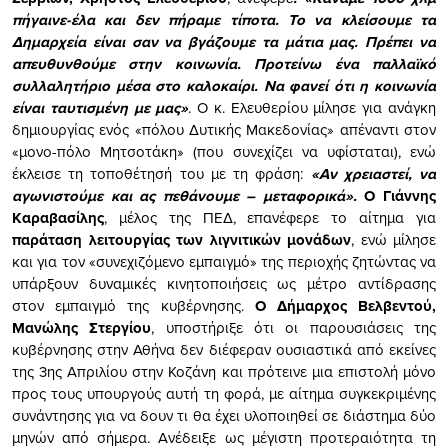
πήγαινε-έλα και δεν πήραμε τίποτα. Το να κλείσουμε τα
Δημαρχεία είναι σαν να βγάζουμε τα μάτια μας. Πρέπει να
απευθυνθούμε στην κοινωνία. Προτείνω ένα παλλαϊκό
συλλαλητήριο μέσα στο καλοκαίρι. Να φανεί ότι η κοινωνία
είναι ταυτισμένη με μας»
. Ο κ. Ελευθερίου μίλησε για ανάγκη
δημιουργίας ενός «πόλου Δυτικής Μακεδονίας» απέναντι στον
«μονο-πόλο Μητσοτάκη» (που συνεχίζει να υφίσταται), ενώ
έκλεισε τη τοποθέτησή του με τη φράση:
«Αν χρειαστεί, να
αγωνιστούμε και ας πεθάνουμε – μεταφορικά».
Ο Γιάννης
Καραβασίλης
, μέλος της ΠΕΔ, επανέφερε το αίτημα για
παράταση λειτουργίας των λιγνιτικών μονάδων
, ενώ μίλησε
και για τον «συνεχιζόμενο εμπαιγμό» της περιοχής ζητώντας να
υπάρξουν δυναμικές κινητοποιήσεις ως μέτρο αντίδρασης
στον εμπαιγμό της κυβέρνησης.
Ο Δήμαρχος Βελβεντού,
Μανώλης Στεργίου
, υποστήριξε ότι οι παρουσιάσεις της
κυβέρνησης στην Αθήνα δεν διέφεραν ουσιαστικά από εκείνες
της 3ης Απριλίου στην Κοζάνη και πρότεινε μια επιστολή μόνο
προς τους υπουργούς αυτή τη φορά, με αίτημα συγκεκριμένης
συνάντησης για να δουν τι θα έχει υλοποιηθεί σε διάστημα δύο
μηνών από σήμερα. Ανέδειξε ως μέγιστη προτεραιότητα τη