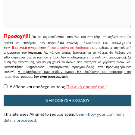
Προσοχή!!!
Για να δημοσιεύονται, από 'δω και στο εξής, τα σχόλιά σας, θα
πρέπει να επιλέγετε, την παρακάτω επιλογή
"
Διάβασα και αποδέχομαι
τους
Πολιτική απορρήτου
"
που σημαίνει ότι διαβάσατε
κι αποδέχεστε την πολιτική
απορρήτου του
kozan.gr.
Αν, κάποια φορά, ξεχάσετε να το κάνετε θα λάβετε μια
ειδοποίηση ότι δεν το πατήσατε (αρα δεν αποδεχτήκατε την πολιτική απορρήτου). Σε
αυτή την περίπτωση, για να μη χαθεί το σχόλιο σας, πατήστε να γυρίσετε πίσω και
ξαναπατήστε "δημοσίευση", τσεκάροντας, προηγουμένως, την προαναφερόμενη
επιλογή.
Η συμπλήρωση των πεδίων όνομα, Ηλ. διεύθυνση και ιστότοπος, της
παραπάνω φόρμας,
δεν είναι υποχρεωτική.
Διάβασα και αποδέχομαι τους
Πολιτική απορρήτου
*
This site uses Akismet to reduce spam.
Learn how your comment
data is processed.