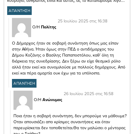
κουράγιο, άνθρωπος είναι και αυτός, ας το καταλάβουμε λίγο….
ΑΠΑΝΤΗΣΗ
25 Ιουλίου 2025 στις 16:38
Ο/Η
Πολίτης
Ο Δήμαρχος ήταν σε σοβαρή συνάντηση όπως μας είπαν
στην Αθήνα. Ήταν όμως στην ΠΕΔ ο αντιδήμαρχος του
Δήμου Κοζάνης ο Βασίλης Παπαποστόλου, καθ’ όλη τη
διάρκεια της συνεδρίασης. Δεν ξέρω αν είχε θεσμικό ρόλο
αλλά ήταν εκεί και συνομιλούσε με πολλούς δημάρχους. Από
εκεί και πέρα αμαρτία ουκ έχω για τα υπόλοιπα.
ΑΠΑΝΤΗΣΗ
26 Ιουλίου 2025 στις 16:58
Ο/Η
Ανώνυμος
Ποια ήταν η σοβαρή συνάντηση, δεν μπορούμε να μάθουμε?
Οταν απουσιάζει απο κρίσιμες συναντήσεις και όταν
παρευρίσκεται δεν τοποθετείται.Θα τον μαλώσει ο μέντορας
του ο Στάθης?