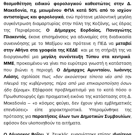
θεσμοθέτηση ειδικού φορολογικού καθεστώτος στην Δ.
Μακεδονία, π.χ. μειωμένου ΦΠΑ κατά 50% από το ισχύον
αντιστοίχως και φορολογικά
, ενώ πρότεινε μελλοντική μεγάλη
συγκέντρωση διαμαρτυρίας στην πόλη της Κοζάνης, ως έδρας
της Περιφέρειας.
Ο Δήμαρχος Εορδαίας, Παναγιώτης
Πλακεντάς
, έκανε επισημάνσεις για αδυναμίες στη διαδικασία
συνεννόησης με το Μαξίμου και πρότεινε η ΠΕΔ να
μεταβεί
στην Αθήνα στα γραφεία της ΚΕΔΕ
και με τη στήριξή της να
διοργανωθεί μια
μεγάλη συνέντευξη Τύπου στα κεντρικά
ΜΜΕ
, προκειμένου να γίνει πιο ευρύτερα γνωστή η κατάσταση
που βιώνει η περιοχή.
Ο Δήμαρχος Αμυνταίου, Ιωάννης
Λιάσης
, σχολίασε πως
«δεν ακούστηκε τίποτα νέο από την
πλευρά της κυβέρνησης, πέρα από μια επικαιροποίηση όσων
ήδη ξέραμε».
Εξέφρασε προβληματισμό για το κατά πόσο ο
Πρωθυπουργός έχει πραγματική εικόνα της κατάστασης στη Δ.
Μακεδονία – «ο κόσμος φεύγει, δεν έχουν γίνει εμβληματικές
επενδύσεις» είπε χαρακτηριστικά. Υπεραμύνθηκε της
πρότασης για
παραιτήσεις όλων των Δημοτικών Συμβουλίων
,
εφόσον δεν υλοποιηθούν τα αιτήματα.
Ο Δήμαρχος Βοΐου
, Χ. Ζευκλής, εμφανίστηκε επίσης
ιδιαίτερα