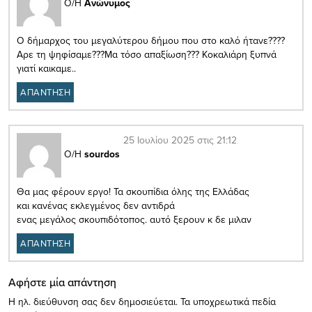
Ο/Η
Ανώνυμος
Ο δήμαρχος του μεγαλύτερου δήμου που στο καλό ήτανε????
Αρε τη ψηφίσαμε???Μα τόσο απαξίωση??? Κοκαλιάρη ξυπνά
γιατί καικαμε..
ΑΠΑΝΤΗΣΗ
25 Ιουλίου 2025 στις 21:12
Ο/Η
sourdos
Θα μας φέρουν εργο! Τα σκουπίδια όλης της Ελλάδας
και κανένας εκλεγμένος δεν αντιδρά
ενας μεγάλος σκουπιδότοπος. αυτό ξερουν κ δε μιλαν
ΑΠΑΝΤΗΣΗ
Αφήστε μία απάντηση
Η ηλ. διεύθυνση σας δεν δημοσιεύεται.
Τα υποχρεωτικά πεδία