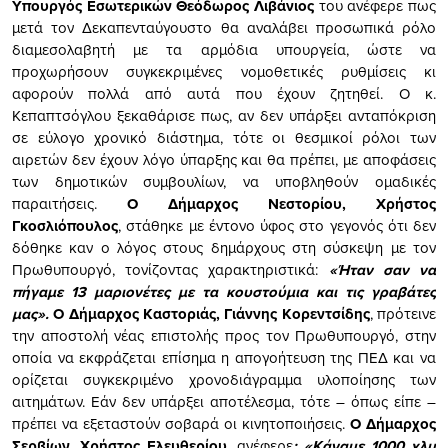
Υπουργός Εσωτερικών Θεόδωρος Λιβάνιος
του ανέφερε πως
μετά τον Δεκαπενταύγουστο θα αναλάβει προσωπικά ρόλο
διαμεσολαβητή με τα αρμόδια υπουργεία, ώστε να
προχωρήσουν συγκεκριμένες νομοθετικές ρυθμίσεις κι
αφορούν πολλά από αυτά που έχουν ζητηθεί. Ο κ.
Κεπαπτσόγλου ξεκαθάρισε πως, αν δεν υπάρξει ανταπόκριση
σε εύλογο χρονικό διάστημα, τότε οι θεσμικοί ρόλοι των
αιρετών δεν έχουν λόγο ύπαρξης και θα πρέπει, με αποφάσεις
των δημοτικών συμβουλίων, να υποβληθούν ομαδικές
παραιτήσεις.
Ο Δήμαρχος Νεστορίου, Χρήστος
Γκοσλιόπουλος
, στάθηκε με έντονο ύφος στο γεγονός ότι δεν
δόθηκε καν ο λόγος στους δημάρχους στη σύσκεψη με τον
Πρωθυπουργό, τονίζοντας χαρακτηριστικά:
«Ήταν σαν να
πήγαμε 13 μαριονέτες με τα κουστούμια και τις γραβάτες
μας».
Ο Δήμαρχος Καστοριάς, Γιάννης Κορεντσίδης
, πρότεινε
την αποστολή νέας επιστολής προς τον Πρωθυπουργό, στην
οποία να εκφράζεται επίσημα η απογοήτευση της ΠΕΔ και να
ορίζεται συγκεκριμένο χρονοδιάγραμμα υλοποίησης των
αιτημάτων. Εάν δεν υπάρξει αποτέλεσμα, τότε – όπως είπε –
πρέπει να εξεταστούν σοβαρά οι κινητοποιήσεις.
Ο Δήμαρχος
Σερβίων, Χρήστος Ελευθερίου
, ανέφερε
: «Κάναμε 1000 χλμ