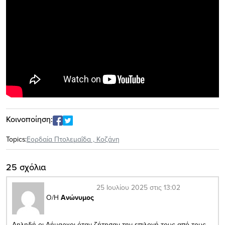
Κοινοποίηση:
Topics:
Εορδαία Πτολεμαΐδα
,
Κοζάνη
25 σχόλια
25 Ιουλίου 2025 στις 13:02
Ο/Η
Ανώνυμος
Δηληδή οι Δήμαρχοι όταν ζήτησαν την επιλογή τους από τους