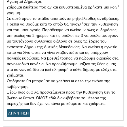
Αγαπητοί Δήμαρχοι,
χαίρομαι ιδιαίτερα που αν και καθυστερημένα βρήκατε μια κοινή
γραμμή.
Σε αυτό όμως το στάδιο απαιτούνται ρηξικέλευθες αντιδράσεις.
Πρέπει να βρούμε κάτι το οποίο θα “ενοχλήσει” την κυβέρνηση
και του υπουργούς. Παράδειγμα να κλείσουν όλες οι δημόσιες
υπηρεσίες για 2 ημέρες και τις υπόλοιπες 3 να υπολειτουργούν
με ταυτόχρονο συλλογικό διάλογο σε όλες τις έδρες του
εκάστοτε Δήμου της Δυτικής Μακεδονίας. Να κλείσει η εγνατία
έστω για λίγο ώστε να γίνει νταβαντούρι και ας υπάρχουν
ποινικές κυρώσεις. Να βρεθεί τρόπος να παίζουμε διαρκώς στα
πανελλαδικά κανάλια. Να προωθήσουμε μαζικά τις θέσεις μας
στα κοινωνικά δίκτυα (επί πληρωμή ο κάθε δήμος, με ελάχιστα
χρήματα).
Οτιδήποτε θα μπορούσε να χαλάσει κι αλλο την εικόνα της
κυβέρνησης.
Ξέρω πως οι φίλα προσκείμενεοι προς την Κυβέρνηση δεν το
βλέπουν θετικά. ΌΜΩΣ εδώ διακυβέβαιτε το μέλλον της
περιοχής και δεν έχει να κάνει με κόμματα και χρώματα.
ΑΠΑΝΤΗΣΗ