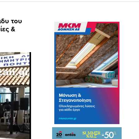
άδυ του
ίες &