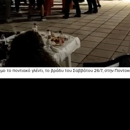
μο το ποντιακό γλέντι, το βράδυ του Σαββάτου 26/7, στην Ποντο