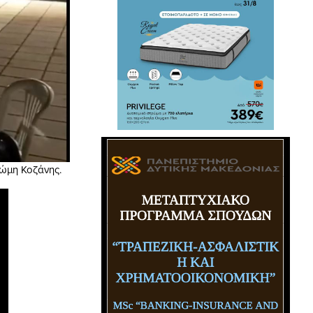
κώμη Κοζάνης.