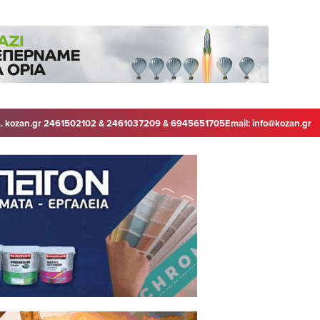
. kozan.gr 2461502102 & 2461037209 & 6945651705
Email:
info@kozan.gr