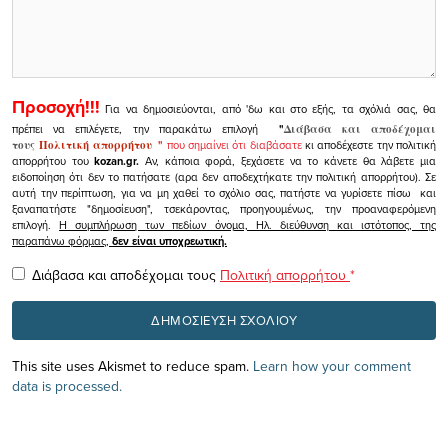
Προσοχή!!!
Για να δημοσιεύονται, από 'δω και στο εξής, τα σχόλιά σας, θα
πρέπει να επιλέγετε, την παρακάτω επιλογή
"
Διάβασα και αποδέχομαι
τους
Πολιτική απορρήτου
"
που σημαίνει ότι διαβάσατε
κι αποδέχεστε την πολιτική
απορρήτου του
kozan.gr.
Αν, κάποια φορά, ξεχάσετε να το κάνετε θα λάβετε μια
ειδοποίηση ότι δεν το πατήσατε (αρα δεν αποδεχτήκατε την πολιτική απορρήτου). Σε
αυτή την περίπτωση, για να μη χαθεί το σχόλιο σας, πατήστε να γυρίσετε πίσω και
ξαναπατήστε "δημοσίευση", τσεκάροντας, προηγουμένως, την προαναφερόμενη
επιλογή.
Η συμπλήρωση των πεδίων όνομα, Ηλ. διεύθυνση και ιστότοπος, της
παραπάνω φόρμας,
δεν είναι υποχρεωτική.
Διάβασα και αποδέχομαι τους
Πολιτική απορρήτου
*
This site uses Akismet to reduce spam.
Learn how your comment
data is processed.