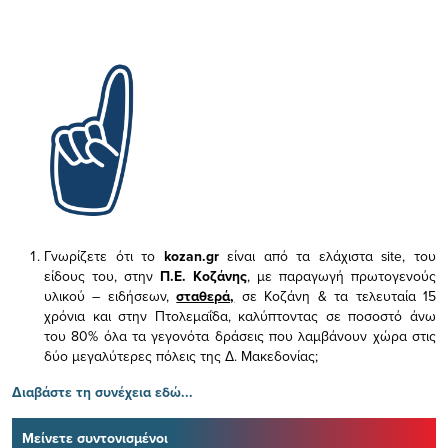
Γνωρίζετε ότι το
kozan.gr
είναι από τα ελάχιστα
site, του
είδους του,
στην
Π.Ε. Κοζάνης
, με παραγωγή πρωτογενούς
υλικού – ειδήσεων,
σταθερά,
σε Κοζάνη & τα τελευταία 15
χρόνια και στην Πτολεμαΐδα, καλύπτοντας σε ποσοστό άνω
του 80% όλα τα γεγονότα δράσεις που λαμβάνουν χώρα στις
δύο μεγαλύτερες πόλεις της Δ. Μακεδονίας;
Διαβάστε τη συνέχεια εδώ...
Μείνετε συντονισμένοι