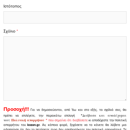
Ιστότοπος
Σχόλιο
*
Προσοχή!!!
Για να δημοσιεύονται, από 'δω και στο εξής, τα σχόλιά σας, θα
πρέπει να επιλέγετε, την παρακάτω επιλογή
"
Διάβασα και αποδέχομαι
τους
Πολιτική απορρήτου
"
που σημαίνει ότι διαβάσατε
κι αποδέχεστε την πολιτική
απορρήτου του
kozan.gr.
Αν, κάποια φορά, ξεχάσετε να το κάνετε θα λάβετε μια
ειδοποίηση ότι δεν το πατήσατε (αρα δεν αποδεχτήκατε την πολιτική απορρήτου). Σε