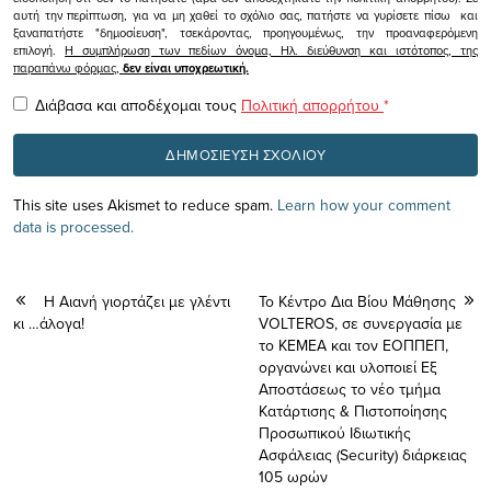
αυτή την περίπτωση, για να μη χαθεί το σχόλιο σας, πατήστε να γυρίσετε πίσω και
ξαναπατήστε "δημοσίευση", τσεκάροντας, προηγουμένως, την προαναφερόμενη
επιλογή.
Η συμπλήρωση των πεδίων όνομα, Ηλ. διεύθυνση και ιστότοπος, της
παραπάνω φόρμας,
δεν είναι υποχρεωτική.
Διάβασα και αποδέχομαι τους
Πολιτική απορρήτου
*
This site uses Akismet to reduce spam.
Learn how your comment
data is processed.
Η Αιανή γιορτάζει με γλέντι
Το Κέντρο Δια Βίου Μάθησης
κι …άλογα!
VOLTEROS, σε συνεργασία με
το ΚΕΜΕΑ και τον ΕΟΠΠΕΠ,
οργανώνει και υλοποιεί Εξ
Αποστάσεως το νέο τμήμα
Κατάρτισης & Πιστοποίησης
Προσωπικού Ιδιωτικής
Ασφάλειας (Security) διάρκειας
105 ωρών