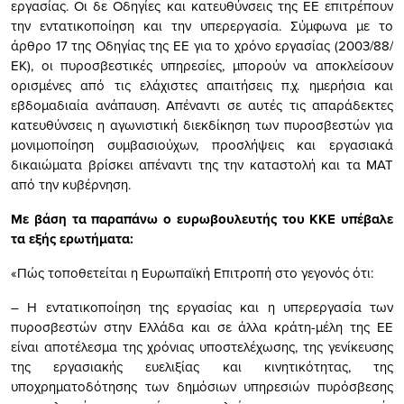
εργασίας. Οι δε Οδηγίες και κατευθύνσεις της ΕΕ επιτρέπουν
την εντατικοποίηση και την υπερεργασία. Σύμφωνα με το
άρθρο 17 της Οδηγίας της ΕΕ για το χρόνο εργασίας (2003/88/
ΕΚ), οι πυροσβεστικές υπηρεσίες, μπορούν να αποκλείσουν
ορισμένες από τις ελάχιστες απαιτήσεις π.χ. ημερήσια και
εβδομαδιαία ανάπαυση. Απέναντι σε αυτές τις απαράδεκτες
κατευθύνσεις η αγωνιστική διεκδίκηση των πυροσβεστών για
μονιμοποίηση συμβασιούχων, προσλήψεις και εργασιακά
δικαιώματα βρίσκει απέναντι της την καταστολή και τα ΜΑΤ
από την κυβέρνηση.
Με βάση τα παραπάνω ο ευρωβουλευτής του ΚΚΕ υπέβαλε
τα εξής ερωτήματα:
«Πώς τοποθετείται η Ευρωπαϊκή Επιτροπή στο γεγονός ότι:
– Η εντατικοποίηση της εργασίας και η υπερεργασία των
πυροσβεστών στην Ελλάδα και σε άλλα κράτη-μέλη της ΕΕ
είναι αποτέλεσμα της χρόνιας υποστελέχωσης, της γενίκευσης
της εργασιακής ευελιξίας και κινητικότητας, της
υποχρηματοδότησης των δημόσιων υπηρεσιών πυρόσβεσης