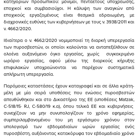
κατηγοριών προσωπικού: μόνιμοι, πενταετούς υποχρέωσης,
εποχικοί και συμβασιούχοι. Η κάλυψη των αναγκών από
εποχικούς εργαζομένους είναι θεσμικά εδραιωμένη, με
διαχρονικές ευθύνες των κυβερνήσεων με τους ν. 3938/2011 και
ν. 4662/2020.
Ιδιαίτερα o ν. 4662/2020 νομιμοποιεί τη διαρκή υπερεργασία
των πυροσβεστών, οι οποίοι καλούνται να ανταπεξέλθουν σε
ολοένα αυξανόμενο όγκο εργασίας, χωρίς συγκεκριμένο
ωράριο εργασίας, αφού μέσω της διαρκούς κήρυξης
επιφυλακών υποχρεώνονται να παρέχουν συστηματικά
απλήρωτη υπερεργασία.
Παρόμοιες καταστάσεις έχουν καταγραφεί και σε άλλα κράτη-
μέλη με μία σειρά υποθέσεις που ενώσεις πυροσβεστών
απευθύνθηκαν και στο Δικαστήριο της ΕΕ (υποθέσεις Matzak,
C-518/15· RJ, C-580/19 κ.α), όπου τελικά ΕΕ και κυβερνήσεις
συνεχίζουν να μην συνυπολογίζουν το χρόνο εφημερίας,
συμπεριλαμβανομένου του μη εργάσιμου χρόνου στον
υπολογισμό των εβδομαδιαίων ωρών εργασίας ενός
πυροσβέστη, αυξάνοντας κατακόρυφα τον εβδομαδιαίο χρόνο