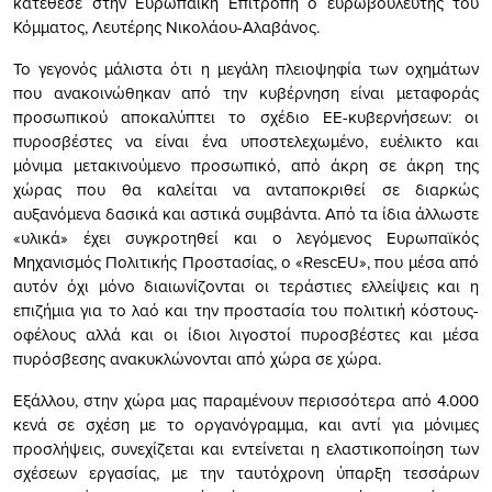
κατέθεσε στην Ευρωπαϊκή Επιτροπή ο ευρωβουλευτής του
Κόμματος, Λευτέρης Νικολάου-Αλαβάνος.
Το γεγονός μάλιστα ότι η μεγάλη πλειοψηφία των οχημάτων
που ανακοινώθηκαν από την κυβέρνηση είναι μεταφοράς
προσωπικού αποκαλύπτει το σχέδιο ΕΕ-κυβερνήσεων: οι
πυροσβέστες να είναι ένα υποστελεχωμένο, ευέλικτο και
μόνιμα μετακινούμενο προσωπικό, από άκρη σε άκρη της
χώρας που θα καλείται να ανταποκριθεί σε διαρκώς
αυξανόμενα δασικά και αστικά συμβάντα. Από τα ίδια άλλωστε
«υλικά» έχει συγκροτηθεί και ο λεγόμενος Ευρωπαϊκός
Μηχανισμός Πολιτικής Προστασίας, ο «RescEU», που μέσα από
αυτόν όχι μόνο διαιωνίζονται οι τεράστιες ελλείψεις και η
επιζήμια για το λαό και την προστασία του πολιτική κόστους-
οφέλους αλλά και οι ίδιοι λιγοστοί πυροσβέστες και μέσα
πυρόσβεσης ανακυκλώνονται από χώρα σε χώρα.
Εξάλλου, στην χώρα μας παραμένουν περισσότερα από 4.000
κενά σε σχέση με το οργανόγραμμα, και αντί για μόνιμες
προσλήψεις, συνεχίζεται και εντείνεται η ελαστικοποίηση των
σχέσεων εργασίας, με την ταυτόχρονη ύπαρξη τεσσάρων