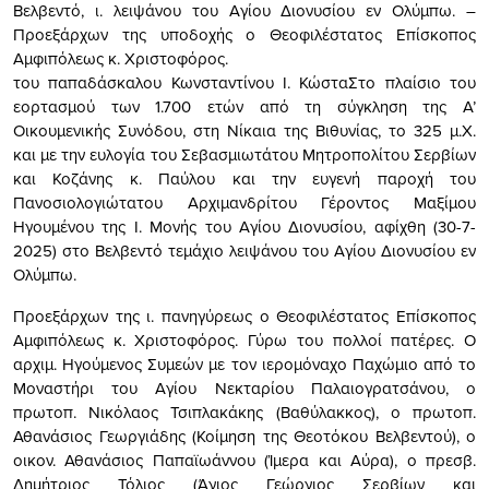
Βελβεντό, ι. λειψάνου του Αγίου Διονυσίου εν Ολύμπω. –
Προεξάρχων της υποδοχής ο Θεοφιλέστατος Επίσκοπος
Αμφιπόλεως κ. Χριστοφόρος.
του παπαδάσκαλου Κωνσταντίνου Ι. ΚώσταΣτο πλαίσιο του
εορτασμού των 1.700 ετών από τη σύγκληση της Α’
Οικουμενικής Συνόδου, στη Νίκαια της Βιθυνίας, το 325 μ.Χ.
και με την ευλογία του Σεβασμιωτάτου Μητροπολίτου Σερβίων
και Κοζάνης κ. Παύλου και την ευγενή παροχή του
Πανοσιολογιώτατου Αρχιμανδρίτου Γέροντος Μαξίμου
Ηγουμένου της Ι. Μονής του Αγίου Διονυσίου, αφίχθη (30-7-
2025) στο Βελβεντό τεμάχιο λειψάνου του Αγίου Διονυσίου εν
Ολύμπω.
Προεξάρχων της ι. πανηγύρεως ο Θεοφιλέστατος Επίσκοπος
Αμφιπόλεως κ. Χριστοφόρος. Γύρω του πολλοί πατέρες. Ο
αρχιμ. Ηγούμενος Συμεών με τον ιερομόναχο Παχώμιο από το
Μοναστήρι του Αγίου Νεκταρίου Παλαιογρατσάνου, ο
πρωτοπ. Νικόλαος Τσιπλακάκης (Βαθύλακκος), ο πρωτοπ.
Αθανάσιος Γεωργιάδης (Κοίμηση της Θεοτόκου Βελβεντού), ο
οικον. Αθανάσιος Παπαϊωάννου (Ίμερα και Αύρα), ο πρεσβ.
Δημήτριος Τόλιος (Άγιος Γεώργιος Σερβίων και