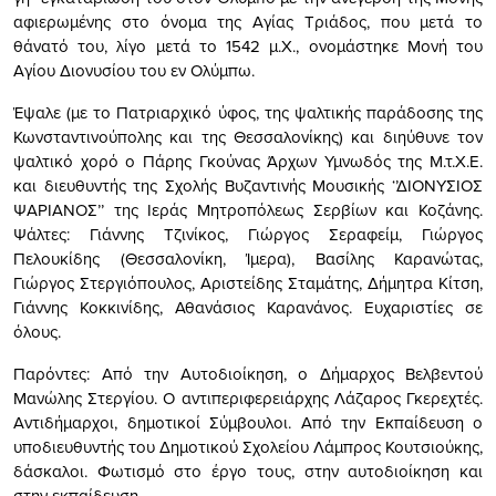
αφιερωμένης στο όνομα της Αγίας Τριάδος, που μετά το
θάνατό του, λίγο μετά το 1542 μ.Χ., ονομάστηκε Μονή του
Αγίου Διονυσίου του εν Ολύμπω.
Έψαλε (με το Πατριαρχικό ύφος, της ψαλτικής παράδοσης της
Κωνσταντινούπολης και της Θεσσαλονίκης) και διηύθυνε τον
ψαλτικό χορό ο Πάρης Γκούνας Άρχων Υμνωδός της Μ.τ.Χ.Ε.
και διευθυντής της Σχολής Βυζαντινής Μουσικής ‘’ΔΙΟΝΥΣΙΟΣ
ΨΑΡΙΑΝΟΣ’’ της Ιεράς Μητροπόλεως Σερβίων και Κοζάνης.
Ψάλτες: Γιάννης Τζινίκος, Γιώργος Σεραφείμ, Γιώργος
Πελουκίδης (Θεσσαλονίκη, Ίμερα), Βασίλης Καρανώτας,
Γιώργος Στεργιόπουλος, Αριστείδης Σταμάτης, Δήμητρα Κίτση,
Γιάννης Κοκκινίδης, Αθανάσιος Καρανάνος. Ευχαριστίες σε
όλους.
Παρόντες: Από την Αυτοδιοίκηση, ο Δήμαρχος Βελβεντού
Μανώλης Στεργίου. Ο αντιπεριφερειάρχης Λάζαρος Γκερεχτές.
Αντιδήμαρχοι, δημοτικοί Σύμβουλοι. Από την Εκπαίδευση ο
υποδιευθυντής του Δημοτικού Σχολείου Λάμπρος Κουτσιούκης,
δάσκαλοι. Φωτισμό στο έργο τους, στην αυτοδιοίκηση και
στην εκπαίδευση.