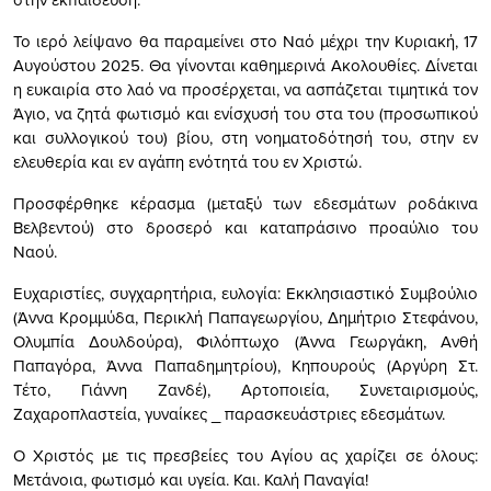
Το ιερό λείψανο θα παραμείνει στο Ναό μέχρι την Κυριακή, 17
Αυγούστου 2025. Θα γίνονται καθημερινά Ακολουθίες. Δίνεται
η ευκαιρία στο λαό να προσέρχεται, να ασπάζεται τιμητικά τον
Άγιο, να ζητά φωτισμό και ενίσχυσή του στα του (προσωπικού
και συλλογικού του) βίου, στη νοηματοδότησή του, στην εν
ελευθερία και εν αγάπη ενότητά του εν Χριστώ.
Προσφέρθηκε κέρασμα (μεταξύ των εδεσμάτων ροδάκινα
Βελβεντού) στο δροσερό και καταπράσινο προαύλιο του
Ναού.
Ευχαριστίες, συγχαρητήρια, ευλογία: Εκκλησιαστικό Συμβούλιο
(Άννα Κρομμύδα, Περικλή Παπαγεωργίου, Δημήτριο Στεφάνου,
Ολυμπία Δουλδούρα), Φιλόπτωχο (Άννα Γεωργάκη, Ανθή
Παπαγόρα, Άννα Παπαδημητρίου), Κηπουρούς (Αργύρη Στ.
Τέτο, Γιάννη Ζανδέ), Αρτοποιεία, Συνεταιρισμούς,
Ζαχαροπλαστεία, γυναίκες _ παρασκευάστριες εδεσμάτων.
Ο Χριστός με τις πρεσβείες του Αγίου ας χαρίζει σε όλους:
Μετάνοια, φωτισμό και υγεία. Και. Καλή Παναγία!