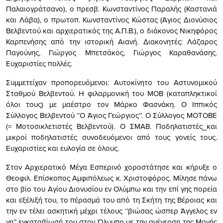
Παλαιογράτσανο), ο πρεσβ. Κωνσταντίνος Παραλής (Καστανιά
και Λάβα), ο πρωτοπ. Κωνσταντίνος Κώστας (Άγιος Διονύσιος
Βελβεντού και αρχιερατικός της Α.Π.Β.), ο διάκονος Νικηφόρος
Καρπενήσης από την ιστορική Αιανή. Διακονητές: Λάζαρος
Παγούνης, Γιώργος Μπετσάκος, Γιώργος Καραθανάσης.
Ευχαριστίες πολλές.
Συμμετείχαν προπορευόμενοι: Αυτοκίνητο του Αστυνομικού
Σταθμού Βελβεντού. Η φιλαρμονική του ΜΟΒ (καταπληκτικοί
όλοι τους) με μαέστρο τον Μάρκο Φασνάκη. Ο Ιππικός
Σύλλογος Βελβεντού ‘’Ο Άγιος Γεώργιος’’. Ο Σύλλογος ΜΟΤΟΒΕ
(= Μοτοσικλετιστές Βελβεντού). Ο ΣΜΑΒ. Ποδηλατιστές_και
μικροί ποδηλατιστές συνοδευόμενοι από τους γονείς τους.
Ευχαριστίες και ευλογία σε όλους.
Στον Αρχιερατικό Μέγα Εσπερινό χοροστάτησε και κήρυξε ο
Θεοφιλ. Επίσκοπος Αμφιπόλεως κ. Χριστοφόρος. Μίλησε πάνω
στο βίο του Αγίου Διονυσίου εν Ολύμπω και την επί γης πορεία
και εξέλιξή του, το πέρασμά του από τη Σκήτη της Βέροιας και
την εν τέλει ασκητική μέχρι τέλους ‘’βιώσας ώσπερ Άγγελος εν
γη’’ εγκαταβίωσή του στον Όλυμπο με την ανέγερση της Μονής