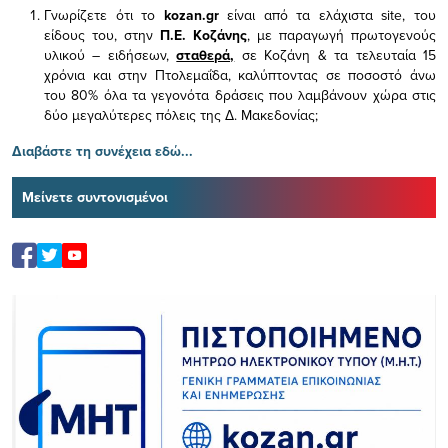
Γνωρίζετε ότι το
kozan.gr
είναι από τα ελάχιστα
site, του
είδους του,
στην
Π.Ε. Κοζάνης
, με παραγωγή πρωτογενούς
υλικού – ειδήσεων,
σταθερά,
σε Κοζάνη & τα τελευταία 15
χρόνια και στην Πτολεμαΐδα, καλύπτοντας σε ποσοστό άνω
του 80% όλα τα γεγονότα δράσεις που λαμβάνουν χώρα στις
δύο μεγαλύτερες πόλεις της Δ. Μακεδονίας;
Διαβάστε τη συνέχεια εδώ...
Μείνετε συντονισμένοι