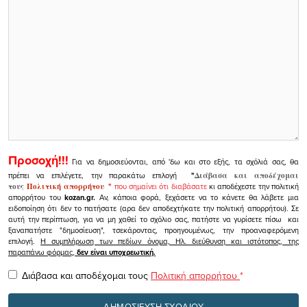
Προσοχή!!!
Για να δημοσιεύονται, από 'δω και στο εξής, τα σχόλιά σας, θα
πρέπει να επιλέγετε, την παρακάτω επιλογή
"
Διάβασα και αποδέχομαι
τους
Πολιτική απορρήτου
"
που σημαίνει ότι διαβάσατε
κι αποδέχεστε την πολιτική
απορρήτου του
kozan.gr.
Αν, κάποια φορά, ξεχάσετε να το κάνετε θα λάβετε μια
ειδοποίηση ότι δεν το πατήσατε (αρα δεν αποδεχτήκατε την πολιτική απορρήτου). Σε
αυτή την περίπτωση, για να μη χαθεί το σχόλιο σας, πατήστε να γυρίσετε πίσω και
ξαναπατήστε "δημοσίευση", τσεκάροντας, προηγουμένως, την προαναφερόμενη
επιλογή.
Η συμπλήρωση των πεδίων όνομα, Ηλ. διεύθυνση και ιστότοπος, της
παραπάνω φόρμας,
δεν είναι υποχρεωτική.
Διάβασα και αποδέχομαι τους
Πολιτική απορρήτου
*