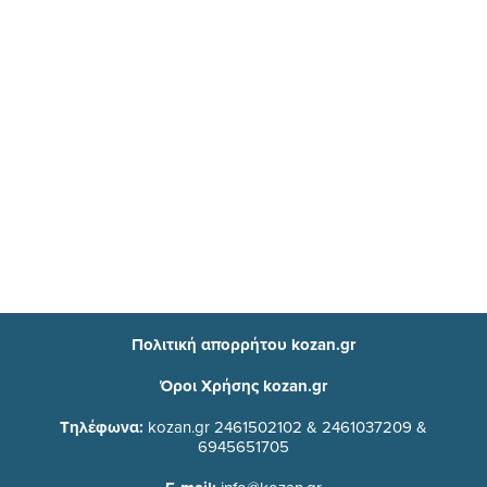
Πολιτική απορρήτου kozan.gr
Όροι Χρήσης kozan.gr
Τηλέφωνα:
kozan.gr 2461502102 & 2461037209 &
6945651705