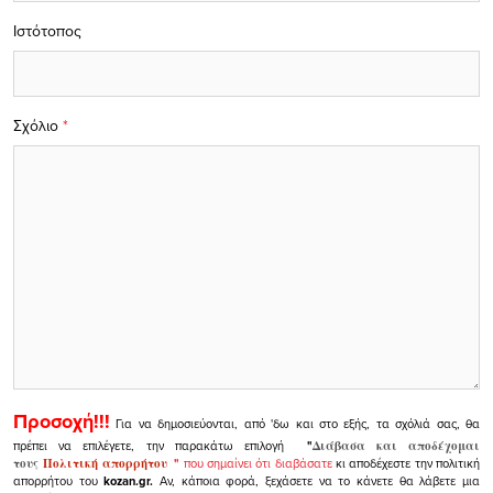
Ιστότοπος
Σχόλιο
*
Προσοχή!!!
Για να δημοσιεύονται, από 'δω και στο εξής, τα σχόλιά σας, θα
πρέπει να επιλέγετε, την παρακάτω επιλογή
"
Διάβασα και αποδέχομαι
τους
Πολιτική απορρήτου
"
που σημαίνει ότι διαβάσατε
κι αποδέχεστε την πολιτική
απορρήτου του
kozan.gr.
Αν, κάποια φορά, ξεχάσετε να το κάνετε θα λάβετε μια