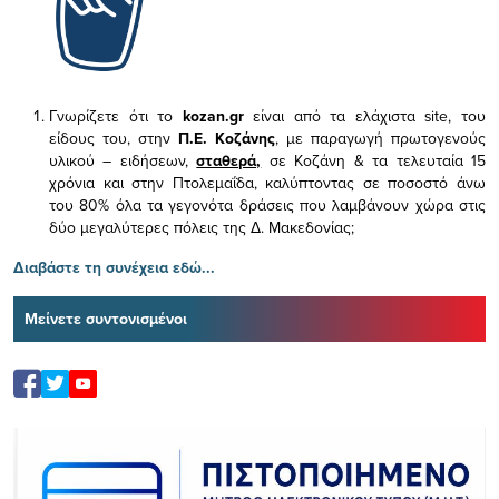
Γνωρίζετε ότι το
kozan.gr
είναι από τα ελάχιστα
site, του
είδους του,
στην
Π.Ε. Κοζάνης
, με παραγωγή πρωτογενούς
υλικού – ειδήσεων,
σταθερά,
σε Κοζάνη & τα τελευταία 15
χρόνια και στην Πτολεμαΐδα, καλύπτοντας σε ποσοστό άνω
του 80% όλα τα γεγονότα δράσεις που λαμβάνουν χώρα στις
δύο μεγαλύτερες πόλεις της Δ. Μακεδονίας;
Διαβάστε τη συνέχεια εδώ...
Μείνετε συντονισμένοι