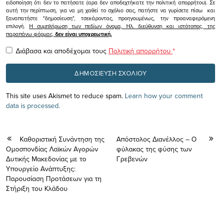
ειδοποίηση ότι δεν το πατήσατε (αρα δεν αποδεχτήκατε την πολιτική απορρήτου). Σε
αυτή την περίπτωση, για να μη χαθεί το σχόλιο σας, πατήστε να γυρίσετε πίσω και
ξαναπατήστε "δημοσίευση", τσεκάροντας, προηγουμένως, την προαναφερόμενη
επιλογή.
Η συμπλήρωση των πεδίων όνομα, Ηλ. διεύθυνση και ιστότοπος, της
παραπάνω φόρμας,
δεν είναι υποχρεωτική.
Διάβασα και αποδέχομαι τους
Πολιτική απορρήτου
*
This site uses Akismet to reduce spam.
Learn how your comment
data is processed.
Καθοριστική Συνάντηση της
Απόστολος Διανέλλος – Ο
Ομοσπονδίας Λαϊκών Αγορών
φύλακας της φύσης των
Δυτικής Μακεδονίας με το
Γρεβενών
Υπουργείο Ανάπτυξης:
Παρουσίαση Προτάσεων για τη
Στήριξη του Κλάδου