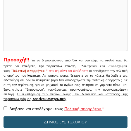
Προσοχή!!!
Για να δημοσιεύονται, από 'δω και στο εξής, τα σχόλιά σας, θα
πρέπει να επιλέγετε, την παρακάτω επιλογή
"
Διάβασα και αποδέχομαι
τους
Πολιτική απορρήτου
"
που σημαίνει ότι διαβάσατε
κι αποδέχεστε την πολιτική
απορρήτου του
kozan.gr.
Αν, κάποια φορά, ξεχάσετε να το κάνετε θα λάβετε μια
ειδοποίηση ότι δεν το πατήσατε (αρα δεν αποδεχτήκατε την πολιτική απορρήτου). Σε
αυτή την περίπτωση, για να μη χαθεί το σχόλιο σας, πατήστε να γυρίσετε πίσω και
ξαναπατήστε "δημοσίευση", τσεκάροντας, προηγουμένως, την προαναφερόμενη
επιλογή.
Η συμπλήρωση των πεδίων όνομα, Ηλ. διεύθυνση και ιστότοπος, της
παραπάνω φόρμας,
δεν είναι υποχρεωτική.
Διάβασα και αποδέχομαι τους
Πολιτική απορρήτου
*