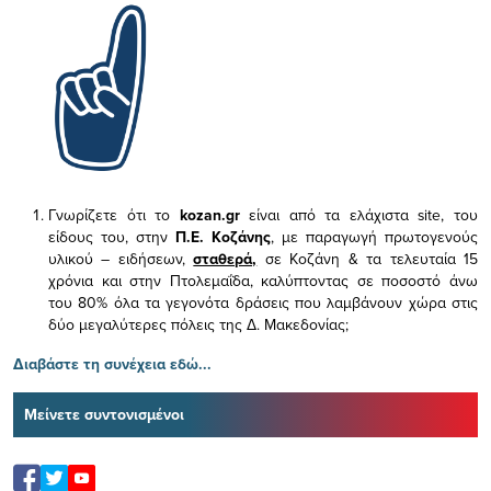
Γνωρίζετε ότι το
kozan.gr
είναι από τα ελάχιστα
site, του
είδους του,
στην
Π.Ε. Κοζάνης
, με παραγωγή πρωτογενούς
υλικού – ειδήσεων,
σταθερά,
σε Κοζάνη & τα τελευταία 15
χρόνια και στην Πτολεμαΐδα, καλύπτοντας σε ποσοστό άνω
του 80% όλα τα γεγονότα δράσεις που λαμβάνουν χώρα στις
δύο μεγαλύτερες πόλεις της Δ. Μακεδονίας;
Διαβάστε τη συνέχεια εδώ...
Μείνετε συντονισμένοι