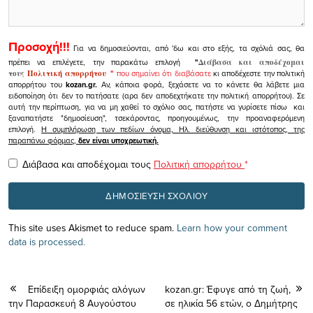
Προσοχή!!!
Για να δημοσιεύονται, από 'δω και στο εξής, τα σχόλιά σας, θα
πρέπει να επιλέγετε, την παρακάτω επιλογή
"
Διάβασα και αποδέχομαι
τους
Πολιτική απορρήτου
"
που σημαίνει ότι διαβάσατε
κι αποδέχεστε την πολιτική
απορρήτου του
kozan.gr.
Αν, κάποια φορά, ξεχάσετε να το κάνετε θα λάβετε μια
ειδοποίηση ότι δεν το πατήσατε (αρα δεν αποδεχτήκατε την πολιτική απορρήτου). Σε
αυτή την περίπτωση, για να μη χαθεί το σχόλιο σας, πατήστε να γυρίσετε πίσω και
ξαναπατήστε "δημοσίευση", τσεκάροντας, προηγουμένως, την προαναφερόμενη
επιλογή.
Η συμπλήρωση των πεδίων όνομα, Ηλ. διεύθυνση και ιστότοπος, της
παραπάνω φόρμας,
δεν είναι υποχρεωτική.
Διάβασα και αποδέχομαι τους
Πολιτική απορρήτου
*
This site uses Akismet to reduce spam.
Learn how your comment
data is processed.
Επίδειξη ομορφιάς αλόγων
kozan.gr: Έφυγε από τη ζωή,
την Παρασκευή 8 Αυγούστου
σε ηλικία 56 ετών, ο Δημήτρης