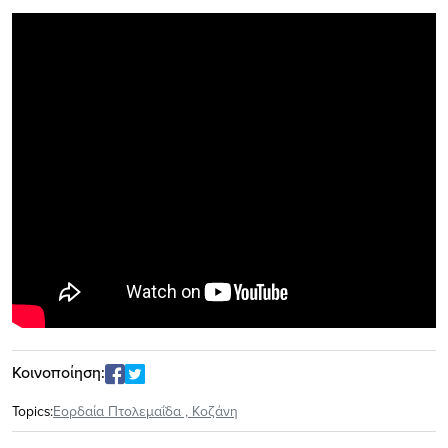
Κοινοποίηση:
Topics:
Εορδαία Πτολεμαΐδα
,
Κοζάνη