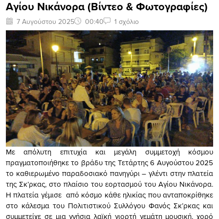
Αγίου Νικάνορα (Βίντεο & Φωτογραφίες)
7 Αυγούστου 2025
00:40
1 σχόλιο
Με απόλυτη επιτυχία και μεγάλη συμμετοχή κόσμου
πραγματοποιήθηκε το βράδυ της Τετάρτης 6 Αυγούστου 2025
το καθιερωμένο παραδοσιακό πανηγύρι – γλέντι στην πλατεία
της Σκ’ρκας, στο πλαίσιο του εορτασμού του Αγίου Νικάνορα.
Η πλατεία γέμισε από κόσμο κάθε ηλικίας που ανταποκρίθηκε
στο κάλεσμα του Πολιτιστικού Συλλόγου Φανός Σκ’ρκας και
συμμετείχε σε μια γνήσια λαϊκή γιορτή γεμάτη μουσική, χορό