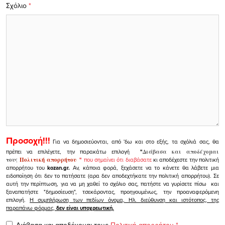
Σχόλιο
*
Προσοχή!!!
Για να δημοσιεύονται, από 'δω και στο εξής, τα σχόλιά σας, θα
πρέπει να επιλέγετε, την παρακάτω επιλογή
"
Διάβασα και αποδέχομαι
τους
Πολιτική απορρήτου
"
που σημαίνει ότι διαβάσατε
κι αποδέχεστε την πολιτική
απορρήτου του
kozan.gr.
Αν, κάποια φορά, ξεχάσετε να το κάνετε θα λάβετε μια
ειδοποίηση ότι δεν το πατήσατε (αρα δεν αποδεχτήκατε την πολιτική απορρήτου). Σε
αυτή την περίπτωση, για να μη χαθεί το σχόλιο σας, πατήστε να γυρίσετε πίσω και
ξαναπατήστε "δημοσίευση", τσεκάροντας, προηγουμένως, την προαναφερόμενη
επιλογή.
Η συμπλήρωση των πεδίων όνομα, Ηλ. διεύθυνση και ιστότοπος, της
παραπάνω φόρμας,
δεν είναι υποχρεωτική.