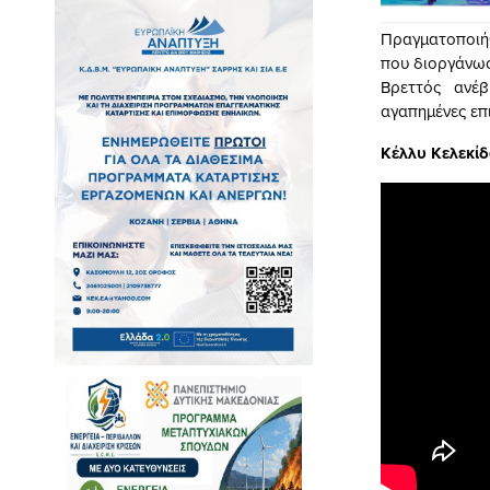
Πραγματοποιή
που διοργάνωσ
Βρεττός ανέ
αγαπημένες επι
Κέλλυ Κελεκί