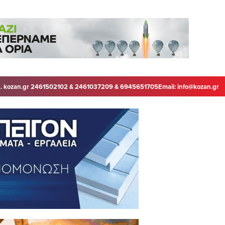
. kozan.gr 2461502102 & 2461037209 & 6945651705
Email:
info@kozan.gr