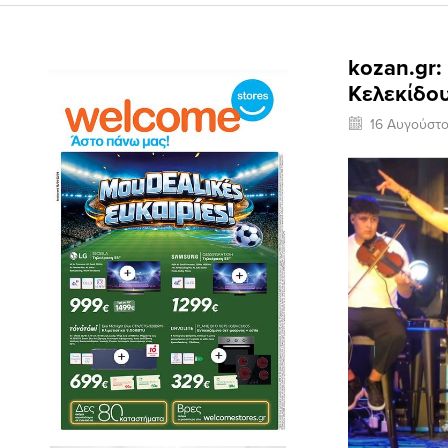
kozan.gr:
Κελεκίδου
16 Αυγούστ