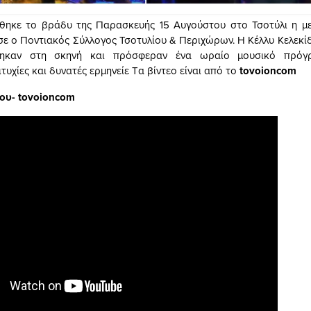
θηκε το βράδυ της Παρασκευής 15 Αυγούστου στο Τσοτύλι η με
ε ο Ποντιακός Σύλλογος Τσοτυλίου & Περιχώρων. Η Κέλλυ Κελεκίδ
βηκαν στη σκηνή και πρόσφεραν ένα ωραίο μουσικό πρόγρ
τυχίες και δυνατές ερμηνείε Tα βίντεο είναι από το
tovoioncom
δου-
tovoioncom