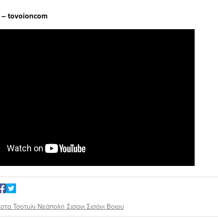
ς –
tovoioncom
ιστα Τσοτυλι Νεάπολη Σισανι Σισάνι Βοιου