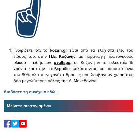
Γνωρίζετε ότι το
kozan.gr
είναι από τα ελάχιστα
site, του
είδους του,
στην
Π.Ε. Κοζάνης
, με παραγωγή πρωτογενούς
υλικού – ειδήσεων,
σταθερά,
σε Κοζάνη & τα τελευταία 15
χρόνια και στην Πτολεμαΐδα, καλύπτοντας σε ποσοστό άνω
του 80% όλα τα γεγονότα δράσεις που λαμβάνουν χώρα στις
δύο μεγαλύτερες πόλεις της Δ. Μακεδονίας;
Διαβάστε τη συνέχεια εδώ...
Μείνετε συντονισμένοι