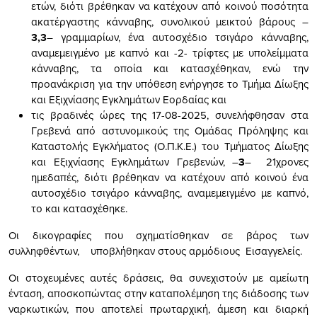
ετών, διότι βρέθηκαν να κατέχουν από κοινού ποσότητα
ακατέργαστης κάνναβης, συνολικού μεικτού βάρους –
3,3
– γραμμαρίων, ένα αυτοσχέδιο τσιγάρο κάνναβης,
αναμεμειγμένο με καπνό και -2- τρίφτες με υπολείμματα
κάνναβης, τα οποία και κατασχέθηκαν, ενώ την
προανάκριση για την υπόθεση ενήργησε το Τμήμα Δίωξης
και Εξιχνίασης Εγκλημάτων Εορδαίας και
τις βραδινές ώρες της 17-08-2025, συνελήφθησαν στα
Γρεβενά από αστυνομικούς της Ομάδας Πρόληψης και
Καταστολής Εγκλήματος (Ο.Π.Κ.Ε.) του Τμήματος Δίωξης
και Εξιχνίασης Εγκλημάτων Γρεβενών, –
3
– 21χρονες
ημεδαπές, διότι βρέθηκαν να κατέχουν από κοινού ένα
αυτοσχέδιο τσιγάρο κάνναβης, αναμεμειγμένο με καπνό,
το και κατασχέθηκε.
Οι δικογραφίες που σχηματίσθηκαν σε βάρος των
συλληφθέντων, υποβλήθηκαν στους αρμόδιους Εισαγγελείς.
Οι στοχευμένες αυτές δράσεις, θα συνεχιστούν με αμείωτη
ένταση, αποσκοπώντας στην καταπολέμηση της διάδοσης των
ναρκωτικών, που αποτελεί πρωταρχική, άμεση και διαρκή