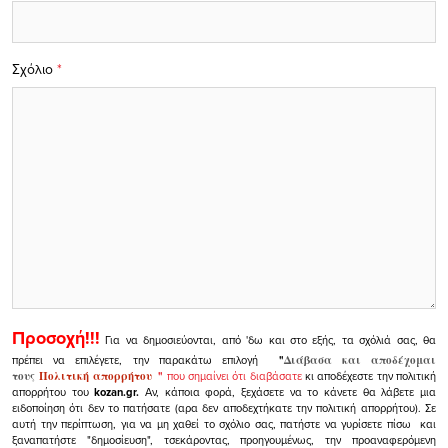
Σχόλιο
*
Προσοχή!!!
Για να δημοσιεύονται, από 'δω και στο εξής, τα σχόλιά σας, θα
πρέπει να επιλέγετε, την παρακάτω επιλογή
"
Διάβασα και αποδέχομαι
τους
Πολιτική απορρήτου
"
που σημαίνει ότι διαβάσατε
κι αποδέχεστε την πολιτική
απορρήτου του
kozan.gr.
Αν, κάποια φορά, ξεχάσετε να το κάνετε θα λάβετε μια
ειδοποίηση ότι δεν το πατήσατε (αρα δεν αποδεχτήκατε την πολιτική απορρήτου). Σε
αυτή την περίπτωση, για να μη χαθεί το σχόλιο σας, πατήστε να γυρίσετε πίσω και
ξαναπατήστε "δημοσίευση", τσεκάροντας, προηγουμένως, την προαναφερόμενη