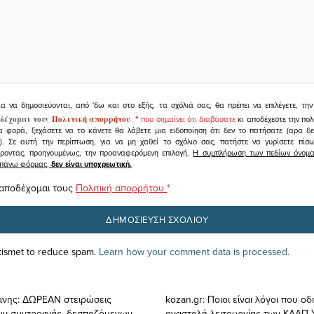
ια να δημοσιεύονται, από 'δω και στο εξής, τα σχόλιά σας, θα πρέπει να επιλέγετε, τ
δέχομαι τους
Πολιτική απορρήτου
"
που σημαίνει ότι διαβάσατε
κι αποδέχεστε την πολ
α φορά, ξεχάσετε να το κάνετε θα λάβετε μια ειδοποίηση ότι δεν το πατήσατε (αρα δ
υ). Σε αυτή την περίπτωση, για να μη χαθεί το σχόλιο σας, πατήστε να γυρίσετε πί
άροντας, προηγουμένως, την προαναφερόμενη επιλογή.
Η συμπλήρωση των πεδίων όνομα,
ραπάνω φόρμας,
δεν είναι υποχρεωτική.
 αποδέχομαι τους
Πολιτική απορρήτου
*
Akismet to reduce spam.
Learn how your comment data is processed.
άνης: ΔΩΡΕΑΝ στειρώσεις
kozan.gr: Ποιοι είναι λόγοι που ο
ν συντροφιάς, δεσποζόμενων
αναστολή λειτουργίας των ΚΔΑΠ