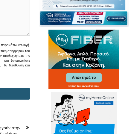
ην παρακάτω επιλογή
ιτική απορρήτου του
εν αποδεχτήκατε την
σω και ξαναπατήστε
 Ηλ. διεύθυνση και
δηγούν στην
 Υψηλάντη