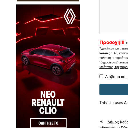
Προσοχή!!!
Γ
"
Διάβασα και απο
kozan.gr.
Αν, κάποι
πολιτική απορρήτο
"δημοσίευση", τσεκ
ιστότοπος, της πα
Διάβασα και
This site uses 
Δήμος Κοζ
αδέσποτων ζώω