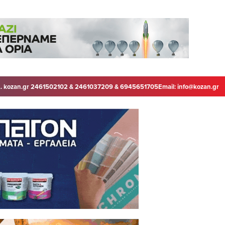
. kozan.gr 2461502102 & 2461037209 & 6945651705
Email:
info@kozan.gr